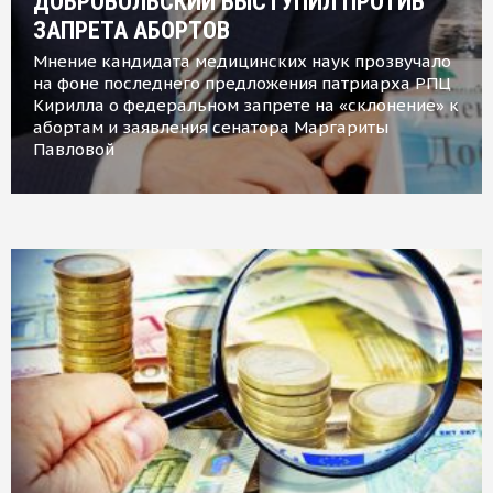
ДОБРОВОЛЬСКИЙ ВЫСТУПИЛ ПРОТИВ
ЗАПРЕТА АБОРТОВ
Мнение кандидата медицинских наук прозвучало
на фоне последнего предложения патриарха РПЦ
Кирилла о федеральном запрете на «склонение» к
абортам и заявления сенатора Маргариты
Павловой