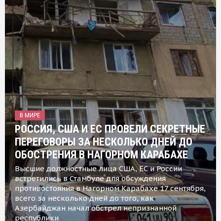
В МИРЕ
РОССИЯ, США И ЕС ПРОВЕЛИ СЕКРЕТНЫЕ
ПЕРЕГОВОРЫ ЗА НЕСКОЛЬКО ДНЕЙ ДО
ОБОСТРЕНИЯ В НАГОРНОМ КАРАБАХЕ
Высшие должностные лица США, ЕС и России
встретились в Стамбуле для обсуждения
противостояния в Нагорном Карабахе 17 сентября,
всего за несколько дней до того, как
Азербайджан начал обстрел непризнанной
республики