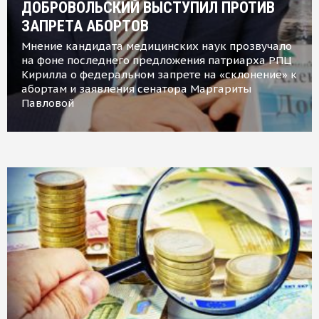
ДОБРОВОЛЬСКИЙ ВЫСТУПИЛ ПРОТИВ
ЗАПРЕТА АБОРТОВ
Мнение кандидата медицинских наук прозвучало
на фоне последнего предложения патриарха РПЦ
Кирилла о федеральном запрете на «склонение» к
абортам и заявления сенатора Маргариты
Павловой