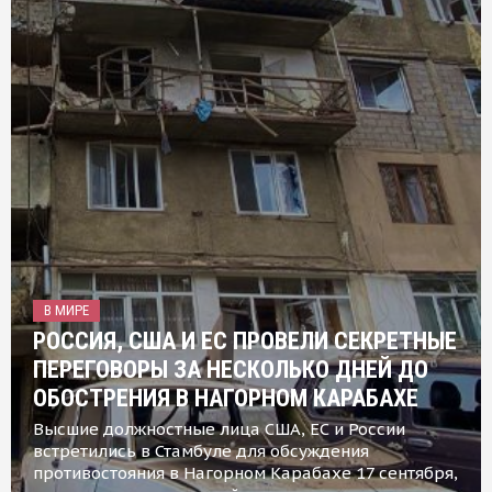
В МИРЕ
РОССИЯ, США И ЕС ПРОВЕЛИ СЕКРЕТНЫЕ
ПЕРЕГОВОРЫ ЗА НЕСКОЛЬКО ДНЕЙ ДО
ОБОСТРЕНИЯ В НАГОРНОМ КАРАБАХЕ
Высшие должностные лица США, ЕС и России
встретились в Стамбуле для обсуждения
противостояния в Нагорном Карабахе 17 сентября,