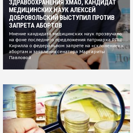
ЗДРАВООХРАНЕНИЯ ХМАО, КАНДИДАТ
МЕДИЦИНСКИХ НАУК АЛЕКСЕЙ
ДОБРОВОЛЬСКИЙ ВЫСТУПИЛ ПРОТИВ
ЗАПРЕТА АБОРТОВ
Мнение кандидата медицинских наук прозвучало
на фоне последнего предложения патриарха РПЦ
Кирилла о федеральном запрете на «склонение» к
абортам и заявления сенатора Маргариты
Павловой