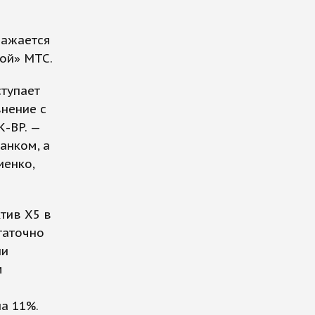
ражается
кой» МТС.
ступает
внение с
-BP. —
анком, а
иенко,
тив Х5 в
таточно
ии
м
а 11%.