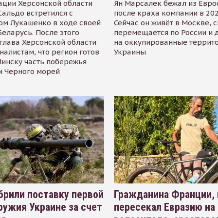
ации Херсонской области
Ян Марсалек бежал из Евр
альдо встретился с
после краха компании в 202
ом Лукашенко в ходе своей
Сейчас он живёт в Москве, 
Беларусь. После этого
перемещается по России и 
глава Херсонской области
на оккупированные террит
налистам, что регион готов
Украины
инску часть побережья
и Черного морей
рили поставку первой
Гражданина Франции,
ружия Украине за счет
пересекал Евразию на