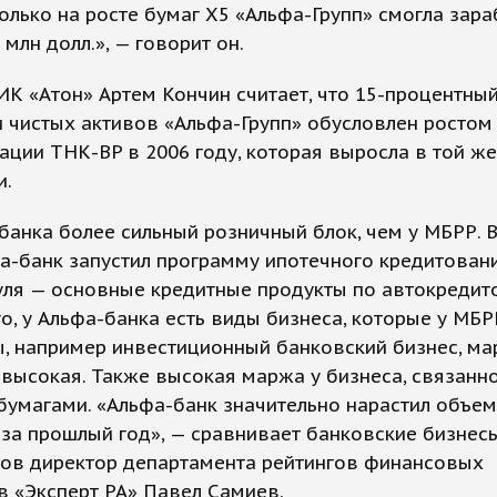
только на росте бумаг Х5 «Альфа-Групп» смогла зара
 млн долл.», — говорит он.
ИК «Атон» Артем Кончин считает, что 15-процентный
 чистых активов «Альфа-Групп» обусловлен ростом
ации ТНК-BP в 2006 году, которая выросла в той же
и.
банка более сильный розничный блок, чем у МБРР. 
а-банк запустил программу ипотечного кредитовани
уля — основные кредитные продукты по автокредит
о, у Альфа-банка есть виды бизнеса, которые у МБР
, например инвестиционный банковский бизнес, ма
высокая. Также высокая маржа у бизнеса, связанно
умагами. «Альфа-банк значительно нарастил объем
за прошлый год», — сравнивает банковские бизнес
тов директор департамента рейтингов финансовых
в «Эксперт РА» Павел Самиев.