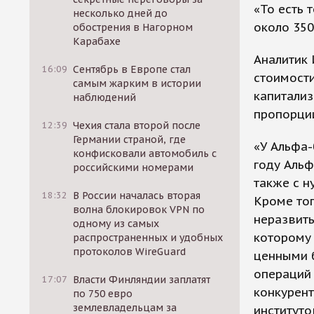
«То есть 
несколько дней до
около 350
обострения в Нагорном
Карабахе
Аналитик 
16:09
Сентябрь в Европе стал
стоимости
самым жарким в истории
капитализ
наблюдений
пропорци
12:39
Чехия стала второй после
Германии страной, где
«У Альфа-
конфисковали автомобиль с
году Альф
российскими номерами
также с н
18:32
В России началась вторая
Кроме тог
волна блокировок VPN по
неразвиты
одному из самых
которому 
распространенных и удобных
протоколов WireGuard
ценными б
операций 
17:07
Власти Финляндии заплатят
конкурен
по 750 евро
землевладельцам за
институто