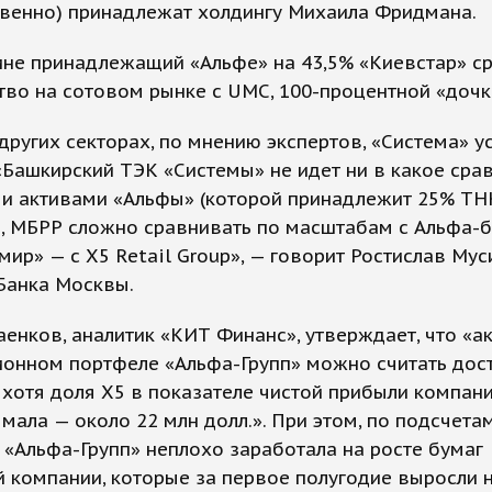
твенно) принадлежат холдингу Михаила Фридмана.
ине принадлежащий «Альфе» на 43,5% «Киевстар» с
тво на сотовом рынке с UMC, 100-процентной «доч
других секторах, по мнению экспертов, «Система» у
«Башкирский ТЭК «Системы» не идет ни в какое сра
и активами «Альфы» (которой принадлежит 25% ТНК
), МБРР сложно сравнивать по масштабам с Альфа-б
мир» — с Х5 Retail Group», — говорит Ростислав Мус
Банка Москвы.
енков, аналитик «КИТ Финанс», утверждает, что «ак
ионном портфеле «Альфа-Групп» можно считать дос
хотя доля Х5 в показателе чистой прибыли компан
мала — около 22 млн долл.». При этом, по подсчета
 «Альфа-Групп» неплохо заработала на росте бумаг
 компании, которые за первое полугодие выросли н