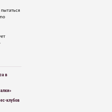
 пытаться
imo
в
ует
—
са в
палки»
нес-клубов