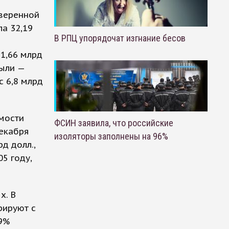
веренной
а 32,19
В РПЦ упорядочат изгнание бесов
1,66 млрд
были —
с 6,8 млрд
мости
ФСИН заявила, что российские
декабря
изоляторы заполнены на 96%
д долл.,
05 году,
х. В
рируют с
89%