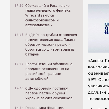
17:26
Сбежавший в Россию экс-
глава немецкого финтеха
Wirecard занялся
сельхозбизнесом и
автозапчастями
17:16
В «ДНР» по трубам отопления
потечет зеленая вода. Таким
образом «власти» решили
бороться со сливом воды из
батарей
«Альфа-Г
17:13
Власти Эстонии объявили о
консолиди
продаже оставленных на
оценивает
российской границе
автомобилей
59%. Осно
увеличить
14:30
США одобрили поставку
долл. Г-н
первой партии оружия
Украине за счет союзников
телекомо
14:24
Гражданина Франции,