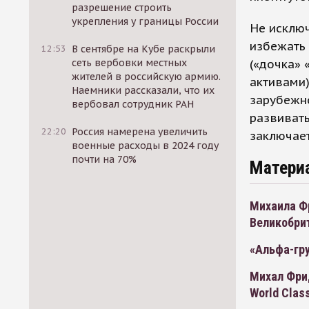
разрешение строить
укрепления у границы России
Не исключ
избежать 
12:53
В сентябре на Кубе раскрыли
сеть вербовки местных
(«дочка»
жителей в российскую армию.
активами)
Наемники рассказали, что их
зарубежно
вербовал сотрудник РАН
развивать
22:20
Россия намерена увеличить
заключает
военные расходы в 2024 году
почти на 70%
Матери
Михаила Ф
Великобри
«Альфа-гр
Михал Фри
World Clas