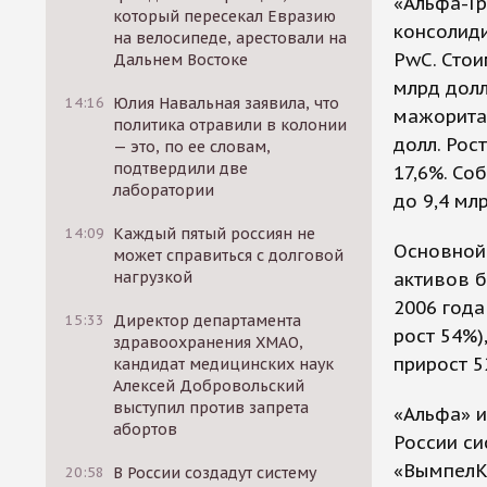
«Альфа-Гр
который пересекал Евразию
консолид
на велосипеде, арестовали на
PwC. Стои
Дальнем Востоке
млрд долл
14:16
Юлия Навальная заявила, что
мажорита
политика отравили в колонии
долл. Рос
— это, по ее словам,
подтвердили две
17,6%. Со
лаборатории
до 9,4 млр
14:09
Каждый пятый россиян не
Основной 
может справиться с долговой
нагрузкой
активов б
2006 года
15:33
Директор департамента
рост 54%)
здравоохранения ХМАО,
прирост 5
кандидат медицинских наук
Алексей Добровольский
выступил против запрета
«Альфа» и
абортов
России си
«Вымпел­К
20:58
В России создадут систему