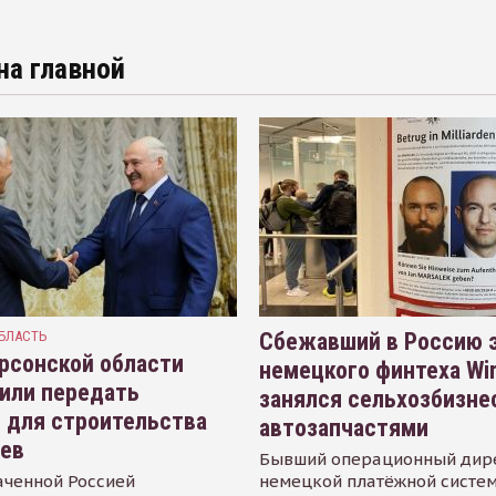
на главной
БЛАСТЬ
Сбежавший в Россию э
рсонской области
немецкого финтеха Wi
или передать
занялся сельхозбизне
 для строительства
автозапчастями
иев
Бывший операционный дир
аченной Россией
немецкой платёжной систем