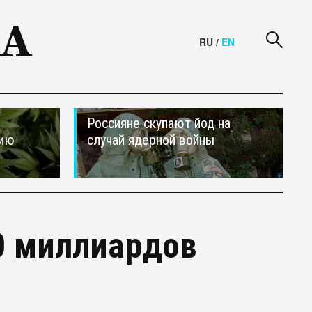
RU
/
EN
Россияне скупают йод на
сию
случай ядерной войны
0 миллиардов