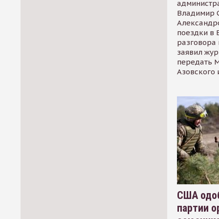
администр
Владимир С
Александр
поездки в 
разговора 
заявил жур
передать М
Азовского 
США одоб
партии о