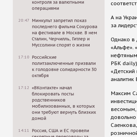
контроля за валютными
соответс
операциями
А на Укра
20:47
Минкульт запретил показ
за лидерс
последнего фильма Сокурова
на фестивале в Москве. В нем
Сталин, Черчилль, Гитлер и
Однако в 
Муссолини спорят о жизни
«Альфе». 
нефтяным
17:10
Российские
РБК daily
политзаключенные призвали
к голодовке солидарности 30
«Детский 
октября
аналитик 
17:12
«ВКонтакте» начал
Максим Са
блокировать посты
родственников
инвестиц
мобилизованных, в которых
весомым, 
они требуют вернуть близких
довольно 
домой
Саенкова,
14:11
Россия, США и ЕС провели
розничной
секретные переговоры за