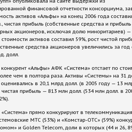
упп» опубликовала на сайте выдержки из
ированной финансовой отчетности консорциума, за
мость активов «Альфы» на конец 2006 года составил
., чистая прибыль (собственные средства и прибыль
рных акционеров, исключая долю миноритариев) — 
т стоимости активов составил 59%, рост чистой при
бственные средства акционеров увеличились за год 
д. долл.
конкурент «Альфы» АФК «Система» отстает по стои
олее чем в полтора раза. Активы «Системы» на 31 
 оценивались в 20,1 млрд долл. (в 2005 году — 13 млр
, чистая прибыль — 813 млн долл. (534 млн долл. в 20
2%).
 «Система» прямо конкурируют в телекоммуникация
стемовские МТС (53%) и «Комстар-ОТС» (59%) конку
омом» и Golden Telecom, доли в которых (44 и 26, 