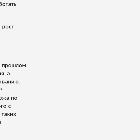
ботать
 рост
В прошлом
я, а
ованию.
Р
ржа по
го с
 таких
ы