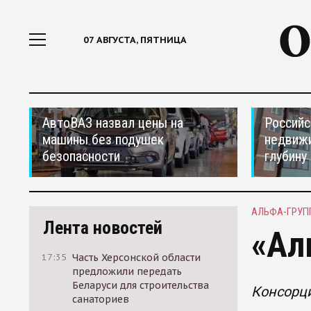
07 АВГУСТА, ПЯТНИЦА
АвтоВАЗ назвал цены на
Российс
машины без подушек
недвижи
безопасности
глубину
АЛЬФА-ГРУП
Лента новостей
«Ал
17:35
Часть Херсонской области
предложили передать
Беларуси для строительства
Консорци
санаториев