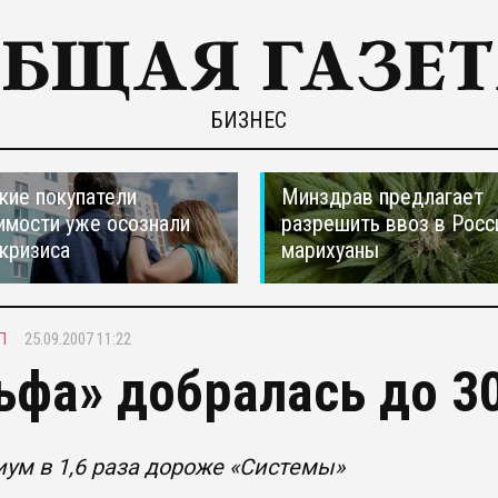
БИЗНЕС
кие покупатели
Минздрав предлагает
мости уже осознали
разрешить ввоз в Рос
 кризиса
марихуаны
П
25.09.2007 11:22
ьфа» добралась до 3
ум в 1,6 раза дороже «Системы»