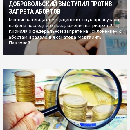
ДОБРОВОЛЬСКИЙ ВЫСТУПИЛ ПРОТИВ
ЗАПРЕТА АБОРТОВ
Мнение кандидата медицинских наук прозвучало
на фоне последнего предложения патриарха РПЦ
Кирилла о федеральном запрете на «склонение» к
абортам и заявления сенатора Маргариты
Павловой