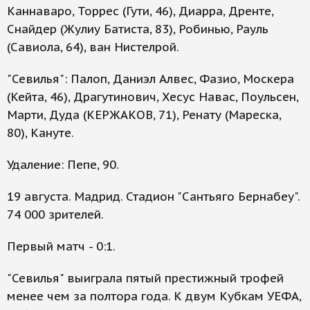
Каннаваро, Торрес (Гути, 46), Диарра, Дренте,
Снайдер (Жулиу Батиста, 83), Робинью, Рауль
(Савиола, 64), ван Нистелрой.
"Севилья": Палоп, Даниэл Алвес, Фазио, Москера
(Кейта, 46), Драгутинович, Хесус Навас, Поульсен,
Марти, Дуда (КЕРЖАКОВ, 71), Ренату (Мареска,
80), Кануте.
Удаление: Пепе, 90.
19 августа. Мадрид. Стадион "Сантьяго Бернабеу".
74 000 зрителей.
Первый матч - 0:1.
"Севилья" выиграла пятый престижный трофей
менее чем за полтора года. К двум Кубкам УЕФА,