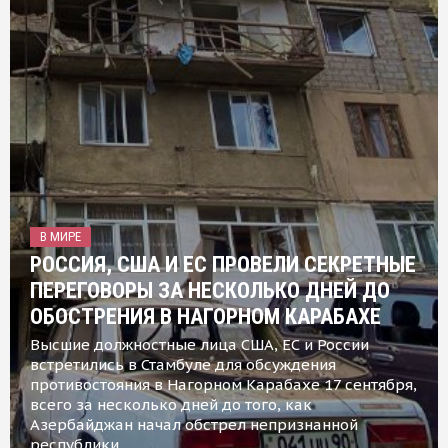
В МИРЕ
РОССИЯ, США И ЕС ПРОВЕЛИ СЕКРЕТНЫЕ
ПЕРЕГОВОРЫ ЗА НЕСКОЛЬКО ДНЕЙ ДО
ОБОСТРЕНИЯ В НАГОРНОМ КАРАБАХЕ
Высшие должностные лица США, ЕС и России
встретились в Стамбуле для обсуждения
противостояния в Нагорном Карабахе 17 сентября,
всего за несколько дней до того, как
Азербайджан начал обстрел непризнанной
республики