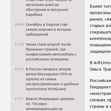
несколько дней до
Более тог
обострения в Нагорном
провозных
Карабахе
рынке. «
16:09
Сентябрь в Европе стал
старых во
самым жарким в истории
сокращать
наблюдений
компенси
12:39
Чехия стала второй после
повышени
Германии страной, где
защищенны
конфисковали автомобиль с
российскими номерами
В AiRUnio
Ольга Тра
18:32
В России началась вторая
волна блокировок VPN по
одному из самых
Российски
распространенных и удобных
Гендирект
протоколов WireGuard
«иностран
17:07
Власти Финляндии заплатят
словам, 
по 750 евро
страны в 
землевладельцам за