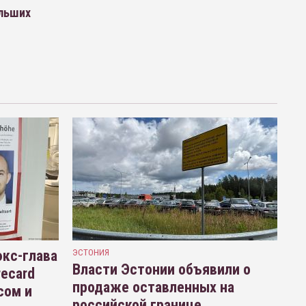
ольших
кс-глава
ЭСТОНИЯ
Власти Эстонии объявили о
recard
продаже оставленных на
сом и
российской границе