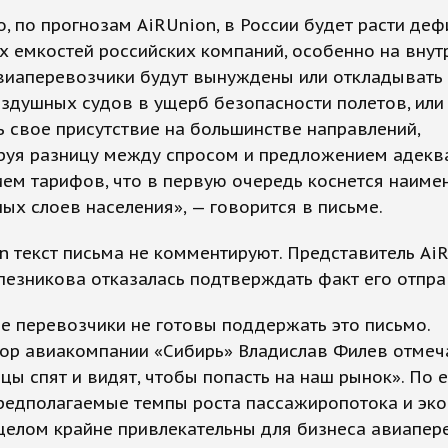
о, по прогнозам AiRUnion, в России будет расти деф
 емкостей российских компаний, особенно на вну
Авиаперевозчики будут вынуждены или откладывать
здушных судов в ущерб безопасности полетов, или
 свое присутствие на большинстве направлений,
руя разницу между спросом и предложением адек
ем тарифов, что в первую очередь коснется наиме
х слоев населения», — говорится в письме.
n текст письма не комментируют. Представитель Ai
пезникова отказалась подтверждать факт его отпра
е перевозчики не готовы поддержать это письмо.
ор авиакомпании «Сибирь» Владислав Филев отмеча
цы спят и видят, чтобы попасть на наш рынок». По е
предполагаемые темпы роста пассажиропотока и эк
целом крайне привлекательны для бизнеса авиапер