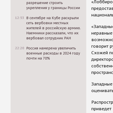
«Лоббиро
разрешение строить
укрепления у границы России
предоста
националь
12:53
В сентябре на Кубе раскрыли
сеть вербовки местных
«Западные
жителей в российскую армию.
неравные 
Наемники рассказали, что их
вербовал сотрудник РАН
возможнос
говорит р
22:20
Россия намерена увеличить
Схожей по
военные расходы в 2024 году
почти на 70%
директоро
собственн
пространс
Западные 
оценивать
Распрост
приведет 