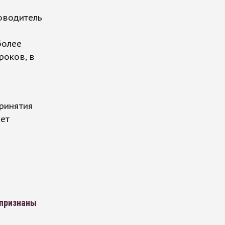
оводитель
более
роков, в
принятия
дет
 признаны