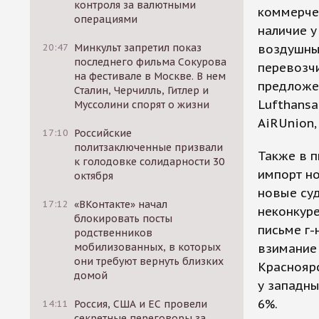
контроля за валютными
коммерчес
операциями
наличие у
20:47
Минкульт запретил показ
воздушны
последнего фильма Сокурова
перевозчи
на фестивале в Москве. В нем
предложен
Сталин, Черчилль, Гитлер и
Lufthansa
Муссолини спорят о жизни
AiRUnion,
17:10
Российские
политзаключенные призвали
Также в п
к голодовке солидарности 30
импорт н
октября
новые су
17:12
«ВКонтакте» начал
неконкур
блокировать посты
письме г-
родственников
мобилизованных, в которых
взимание
они требуют вернуть близких
Красноярс
домой
у западны
6%.
14:11
Россия, США и ЕС провели
секретные переговоры за