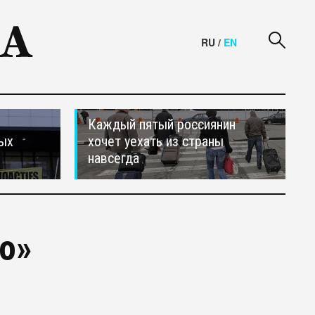
RU
/
EN
Каждый пятый россиянин
ных
хочет уехать из страны
навсегда
о»