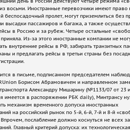
няшний день в России действуют четыре режима «с
из восьми. Иностранные перевозчики имеют право 
й беспосадочный пролет, могут приземлиться без п
ли высадки пассажиров и багажа, а также осуществ
йсы в Россию и за рубеж. Четыре остальные «своб
 приняла. Из-за этого иностранные компании не мог
ть внутренние рейсы в РФ, забирать транзитных п
раны и предлагать рейсы в третьи страны без посад
гистрации.
ится в письме, подписанном председателем наблюд
iRUnion Борисом Абрамовичем и направленном зам
транспорта Александру Мишарину (№1133/07 от 23 
ия имеется в распоряжении РБК daily), Минтрансу н
ать механизм временного допуска иностранных
ний на российский рынок по 5-й, 6-й, 7-й и 8-й «св
 Впрочем, послабление должно коснуться не всех з
ний. Главный критерий допуска: их технологическая