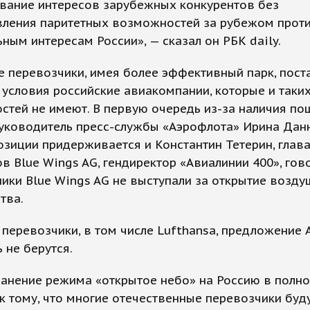
вание интересов зарубежных конкурентов без
вления паритетных возможностей за рубежом прот
ным интересам России», — сказал он РБК daily.
 перевозчики, имея более эффективный парк, пост
условия российские авиакомпании, которые и таки
тей не имеют. В первую очередь из-за наличия по
уководитель пресс-службы «Аэрофлота» Ирина Данн
зиции придерживается и Конс­тантин Тетерин, глав
в Blue Wings AG, гендиректор «Авиалинии 400», гово
ики Blue Wings AG не выступали за открытие возду
тва.
перевозчики, в том числе Lufthansa, предложение 
 не берутся.
ранение режима «открытое небо» на Россию в полн
к тому, что многие отечественные перевозчики буд