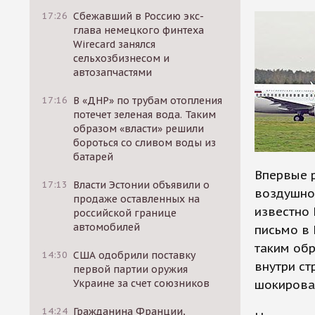
17:26
Сбежавший в Россию экс-
глава немецкого финтеха
Wirecard занялся
сельхозбизнесом и
автозапчастями
17:16
В «ДНР» по трубам отопления
потечет зеленая вода. Таким
образом «власти» решили
бороться со сливом воды из
батарей
Впервые р
17:13
Власти Эстонии объявили о
воздушног
продаже оставленных на
известно 
российской границе
автомобилей
письмо в 
таким об
14:30
США одобрили поставку
внутри ст
первой партии оружия
Украине за счет союзников
шокирова
14:24
Гражданина Франции,