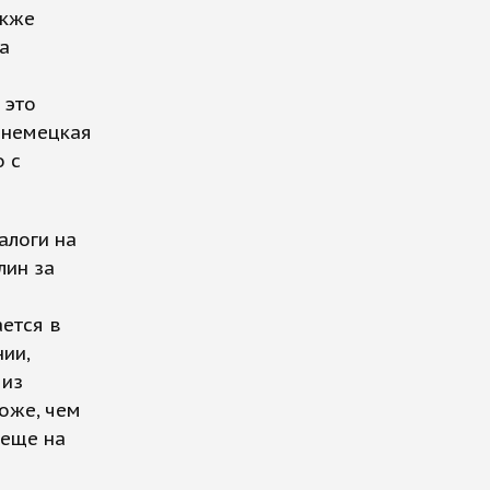
акже
а
 это
 немецкая
о с
алоги на
лин за
ется в
ии,
 из
оже, чем
 еще на