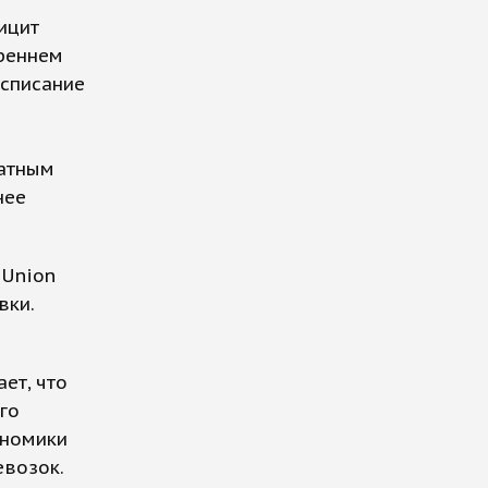
ицит
треннем
 списание
ватным
нее
RUnion
вки.
ет, что
го
ономики
евозок.