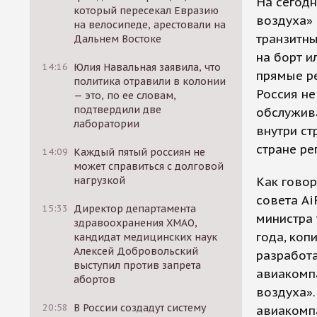
На сегод
который пересекал Евразию
воздуха» 
на велосипеде, арестовали на
транзитны
Дальнем Востоке
на борт и
14:16
Юлия Навальная заявила, что
прямые ре
политика отравили в колонии
Россия не
— это, по ее словам,
подтвердили две
обслужива
лаборатории
внутри ст
стране ре
14:09
Каждый пятый россиян не
может справиться с долговой
нагрузкой
Как говор
совета A
15:33
Директор департамента
министра 
здравоохранения ХМАО,
года, коп
кандидат медицинских наук
Алексей Добровольский
разработ
выступил против запрета
авиакомпа
абортов
воздуха».
20:58
В России создадут систему
авиакомпа