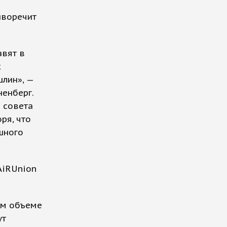
иворечит
авят в
х
шлин», —
енберг.
а совета
ря, что
шного
AiRUnion
ом объеме
ут