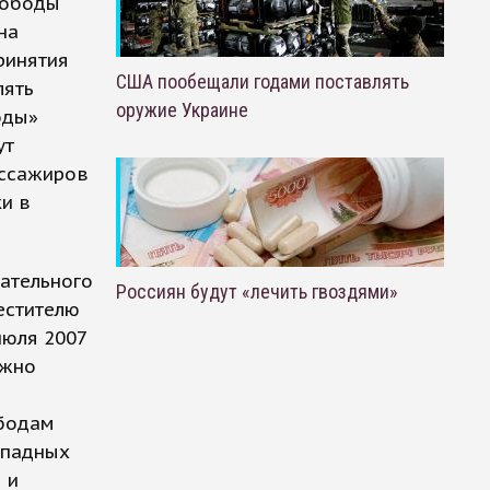
вободы
на
ринятия
США пообещали годами поставлять
лять
оружие Украине
оды»
ут
ассажиров
ки в
ательного
Россиян будут «лечить гвоздями»
естителю
июля 2007
ужно
ободам
ападных
 и