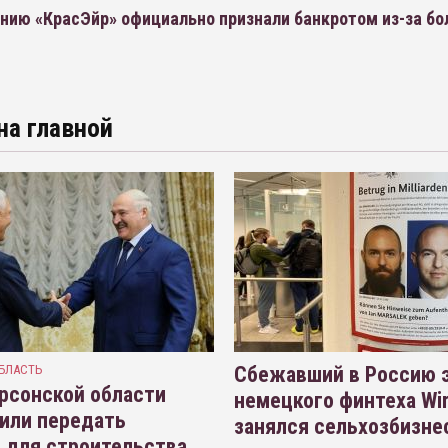
нию «КрасЭйр» официально признали банкротом из-за б
на главной
БЛАСТЬ
Сбежавший в Россию э
рсонской области
немецкого финтеха Wi
или передать
занялся сельхозбизне
 для строительства