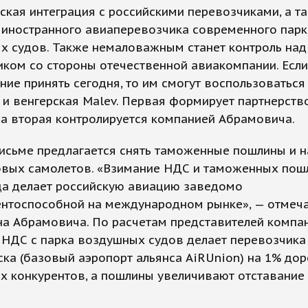
кая интеграция с россий­скими перевозчиками, а т
 иностранного авиаперевозчика современного парк
х судов. Также немаловажным станет контроль над
ком со стороны отечественной авиакомпании. Если
ие принять сегодня, то им смогут воспользоваться
 и венгерская Malev. Первая формирует партнер­ств
 а вторая контролируется компанией Абрамовича.
исьме предлагается снять таможенные пошлины и н
овых самолетов. «Взимание НДС и таможенных пош
да делает российскую авиацию заведомо
ентоспособной на международном рынке», — отмеча
на Абрамовича. По расчетам представителей компан
 НДС с парка воздушных судов делает перевозчика
ка (базовый аэропорт альянса AiRUnion) на 1% дор
х конкурентов, а пошлины увеличивают отставание