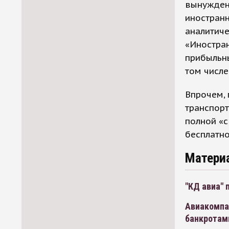
вынуждены
иностранн
аналитиче
«Иностра
прибыльны
том числе
Впрочем,
транспорт
полной «с
бесплатно
Матери
"КД авиа" 
Авиакомпа
банкротам