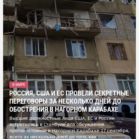
В МИРЕ
РОССИЯ, США И ЕС ПРОВЕЛИ СЕКРЕТНЫЕ
ПЕРЕГОВОРЫ ЗА НЕСКОЛЬКО ДНЕЙ ДО
ОБОСТРЕНИЯ В НАГОРНОМ КАРАБАХЕ
Высшие должностные лица США, ЕС и России
встретились в Стамбуле для обсуждения
противостояния в Нагорном Карабахе 17 сентября,
всего за несколько дней до того, как