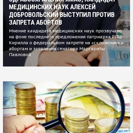
МЕДИЦИНСКИХ НАУК АЛЕКСЕЙ
ДОБРОВОЛЬСКИЙ ВЫСТУПИЛ ПРОТИВ
ЗАПРЕТА АБОРТОВ
Мнение кандидата медицинских наук прозвучало
на фоне последнего предложения патриарха РПЦ
Кирилла о федеральном запрете на «склонение» к
абортам и заявления сенатора Маргариты
Павловой