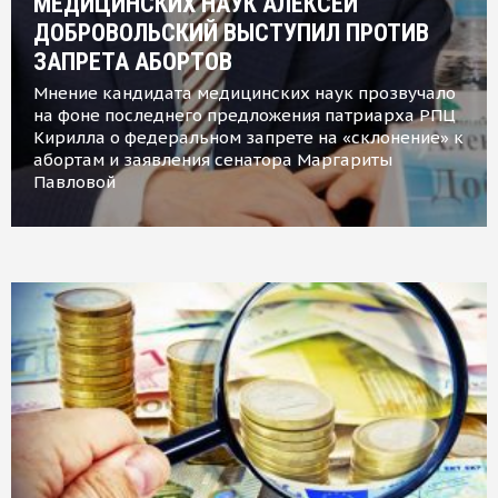
МЕДИЦИНСКИХ НАУК АЛЕКСЕЙ
ДОБРОВОЛЬСКИЙ ВЫСТУПИЛ ПРОТИВ
ЗАПРЕТА АБОРТОВ
Мнение кандидата медицинских наук прозвучало
на фоне последнего предложения патриарха РПЦ
Кирилла о федеральном запрете на «склонение» к
абортам и заявления сенатора Маргариты
Павловой