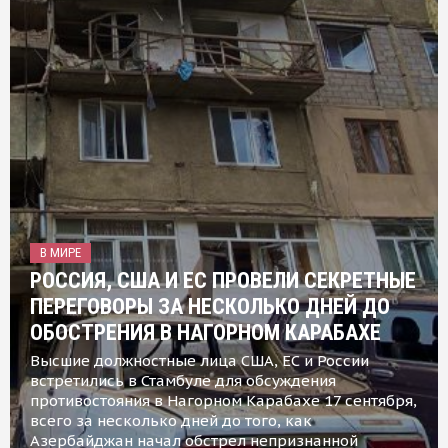
В МИРЕ
РОССИЯ, США И ЕС ПРОВЕЛИ СЕКРЕТНЫЕ
ПЕРЕГОВОРЫ ЗА НЕСКОЛЬКО ДНЕЙ ДО
ОБОСТРЕНИЯ В НАГОРНОМ КАРАБАХЕ
Высшие должностные лица США, ЕС и России
встретились в Стамбуле для обсуждения
противостояния в Нагорном Карабахе 17 сентября,
всего за несколько дней до того, как
Азербайджан начал обстрел непризнанной