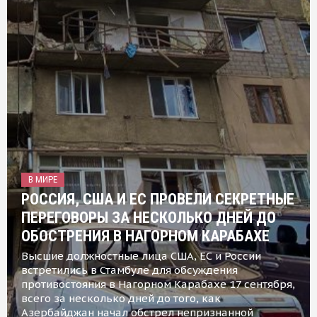
В МИРЕ
РОССИЯ, США И ЕС ПРОВЕЛИ СЕКРЕТНЫЕ
ПЕРЕГОВОРЫ ЗА НЕСКОЛЬКО ДНЕЙ ДО
ОБОСТРЕНИЯ В НАГОРНОМ КАРАБАХЕ
Высшие должностные лица США, ЕС и России
встретились в Стамбуле для обсуждения
противостояния в Нагорном Карабахе 17 сентября,
всего за несколько дней до того, как
Азербайджан начал обстрел непризнанной