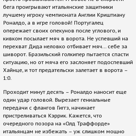
бега проигрывают итальянские защитники
лучшему игроку чемпионата Англии Криштиану
Роналдо, а в игре головой! Португалец
опережает своих опекунов после углового, и
кивком посылает мяч в ворота. Не успевший на
перехват Дида неловко отбивает мяч… себе за
шиворот. Бразильский голкипер пытается спасти
ситуацию, но от мяча его заслоняет подоспевший
Хайнце, и тот предательски залетает в ворота –
1:0.
Проходит минут десять – Роналдо наносит еще
один удар головой. Вырезает гениальные
передачи с флангов Гиггз, начинает
пристреливаться Кэррик. Кажется, что
очередного позора на «Олд Траффорде»
итальянцам не избежать – уж слишком мощно