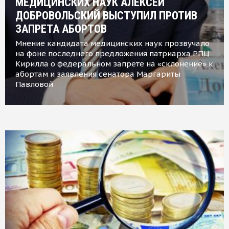
МЕДИЦИНСКИХ НАУК АЛЕКСЕЙ
ДОБРОВОЛЬСКИЙ ВЫСТУПИЛ ПРОТИВ
ЗАПРЕТА АБОРТОВ
Мнение кандидата медицинских наук прозвучало
на фоне последнего предложения патриарха РПЦ
Кирилла о федеральном запрете на «склонение» к
абортам и заявления сенатора Маргариты
Павловой