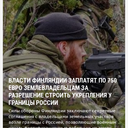
ВЛАСТИ ФИНЛЯНДИИ ЗАПЛАТЯТ ПО 750
ЕВРО ЗЕМЛЕВЛАДЕЛЬЦАМ ЗА
РАЗРЕШЕНИЕ СТРОИТЬ УКРЕПЛЕНИЯ У
ГРАНИЦЫ РОССИИ
Силы обороны Финляндии заключают секретные
соглашения с владельцами земельных участков
возле границы с Россией, позволяющие военным
начать фортификационные работы на их земле