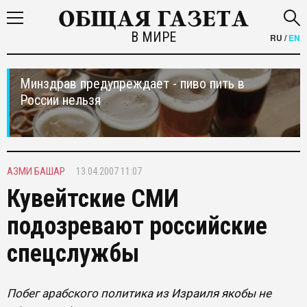
В МИРЕ
RU
/
EN
Минздрав предупреждает - пиво пить в
России нельзя
АЗМИ БАШАР
13.04.2007 11:07
Кувейтские СМИ
подозревают российские
спецслужбы
Побег арабского политика из Израиля якобы не