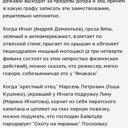
дежавю выходит за пределы добра и зла, причем
в какую графу записать эти заимствования,
решительно непонятно.
Когда Игнат (Андрей Дементьев), гроза Ялты,
зеленый и антиамериканист, взлетает по
отвесной стене, прыгает по крышам и обгоняет
пешкодралом мощный мотоцикл (а три четверти
фильма состоят из этих непростых физических
действий), можно сказать, что режиссер, мягко
говоря, собезьянничал это у "Ямакаси".
Когда "крестный отец" Марсель Петрович (Гоша
Куценко), укравший у Игната подружку Лину
(Марина Игнатова), корчит из себя пиратского
капитана и цепляет на глаз черную повязку,
можно подумать, что господин Бальтцер
пародирует "Охоту на пиранью". Поскольку