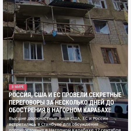
В МИРЕ
РОССИЯ, США И ЕС ПРОВЕЛИ СЕКРЕТНЫЕ
ПЕРЕГОВОРЫ ЗА НЕСКОЛЬКО ДНЕЙ ДО
ОБОСТРЕНИЯ В НАГОРНОМ КАРАБАХЕ
Высшие должностные лица США, ЕС и России
встретились в Стамбуле для обсуждения
противостояния в Нагорном Карабахе 17 сентября,