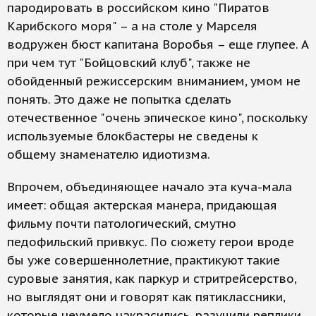
пародировать в российском кино "Пиратов
Карибского моря" – а на столе у Марселя
водружен бюст капитана Воробья – еще глупее. А
при чем тут "Бойцовский клуб", также не
обойденный режиссерским вниманием, умом не
понять. Это даже не попытка сделать
отечественное "очень эпическое кино", поскольку
используемые блокбастеры не сведены к
общему знаменателю идиотизма.
Впрочем, объединяющее начало эта куча-мала
имеет: общая актерская манера, придающая
фильму почти патологический, смутно
педофильский привкус. По сюжету герои вроде
бы уже совершеннолетние, практикуют такие
суровые занятия, как паркур и стритрейсерство,
но выглядят они и говорят как пятиклассники,
которые неумело накрасились, разучили реплики