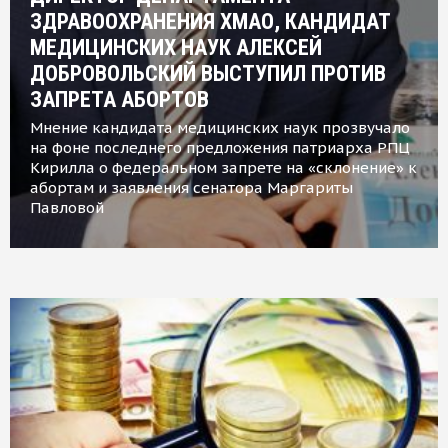
ЗДРАВООХРАНЕНИЯ ХМАО, КАНДИДАТ
МЕДИЦИНСКИХ НАУК АЛЕКСЕЙ
ДОБРОВОЛЬСКИЙ ВЫСТУПИЛ ПРОТИВ
ЗАПРЕТА АБОРТОВ
Мнение кандидата медицинских наук прозвучало
на фоне последнего предложения патриарха РПЦ
Кирилла о федеральном запрете на «склонение» к
абортам и заявления сенатора Маргариты
Павловой