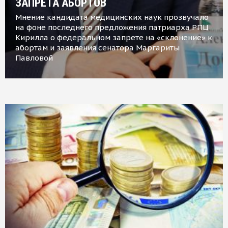
ЗАПРЕТА АБОРТОВ
Мнение кандидата медицинских наук прозвучало
на фоне последнего предложения патриарха РПЦ
Кирилла о федеральном запрете на «склонение» к
абортам и заявления сенатора Маргариты
Павловой