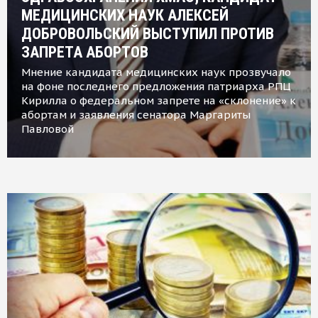
МЕДИЦИНСКИХ НАУК АЛЕКСЕЙ
ДОБРОВОЛЬСКИЙ ВЫСТУПИЛ ПРОТИВ
ЗАПРЕТА АБОРТОВ
Мнение кандидата медицинских наук прозвучало
на фоне последнего предложения патриарха РПЦ
Кирилла о федеральном запрете на «склонение» к
абортам и заявления сенатора Маргариты
Павловой