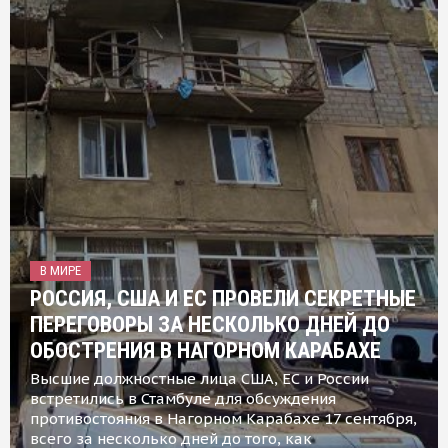
В МИРЕ
РОССИЯ, США И ЕС ПРОВЕЛИ СЕКРЕТНЫЕ
ПЕРЕГОВОРЫ ЗА НЕСКОЛЬКО ДНЕЙ ДО
ОБОСТРЕНИЯ В НАГОРНОМ КАРАБАХЕ
Высшие должностные лица США, ЕС и России
встретились в Стамбуле для обсуждения
противостояния в Нагорном Карабахе 17 сентября,
всего за несколько дней до того, как