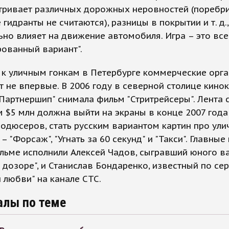
тривает различных дорожных неровностей (поребри
гидранты не считаются), разницы в покрытии и т. д.,
ьно влияет на движение автомобиля. Игра – это все
ованный вариант".
 к уличным гонкам в Петербурге коммерческие орг
 не впервые. В 2006 году в северной столице кино
Партнершип" снимала фильм "Стритрейсеры". Лента 
$5 млн должна выйти на экраны в конце 2007 года 
одюсеров, стать русским вариантом картин про ул
– "Форсаж", "Угнать за 60 секунд" и "Такси". Главны
льме исполнили Алексей Чадов, сыгравший юного в
дозоре", и Станислав Бондаренко, известный по се
 любви" на канале СТС.
алы по теме