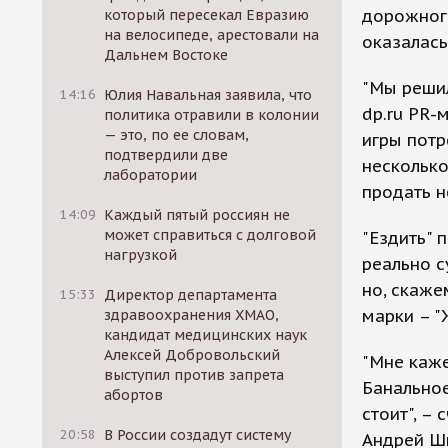
дорожного
который пересекал Евразию
на велосипеде, арестовали на
оказалас
Дальнем Востоке
"Мы решил
14:16
Юлия Навальная заявила, что
dp.ru PR-
политика отравили в колонии
— это, по ее словам,
игры потр
подтвердили две
несколько
лаборатории
продать н
14:09
Каждый пятый россиян не
может справиться с долговой
"Ездить" 
нагрузкой
реально с
но, скаже
15:33
Директор департамента
марки – "Ж
здравоохранения ХМАО,
кандидат медицинских наук
Алексей Добровольский
"Мне каже
выступил против запрета
Банальное
абортов
стоит", –
20:58
В России создадут систему
Андрей Ши