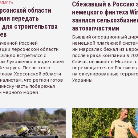
БЛАСТЬ
Сбежавший в Россию э
рсонской области
немецкого финтеха Wi
или передать
занялся сельхозбизне
 для строительства
автозапчастями
иев
Бывший операционный дир
аченной Россией
немецкой платёжной систем
ации Херсонской области
Ян Марсалек бежал из Евр
альдо встретился с
после краха компании в 202
ом Лукашенко в ходе своей
Сейчас он живёт в Москве, 
Беларусь. После этого
перемещается по России и 
глава Херсонской области
на оккупированные террит
налистам, что регион готов
Украины
инску часть побережья
и Черного морей