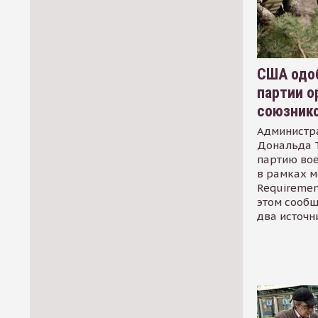
США одоб
партии о
союзник
Администр
Дональда 
партию во
в рамках м
Requirement
этом сообщ
два источн