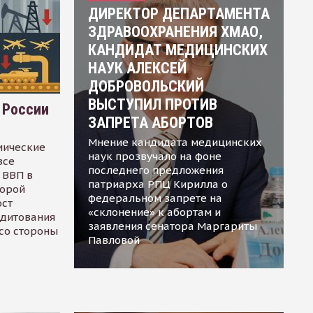
ДИРЕКТОР ДЕПАРТАМЕНТА
ЗДРАВООХРАНЕНИЯ ХМАО,
КАНДИДАТ МЕДИЦИНСКИХ
НАУК АЛЕКСЕЙ
ДОБРОВОЛЬСКИЙ
ВЫСТУПИЛ ПРОТИВ
 России
ЗАПРЕТА АБОРТОВ
Мнение кандидата медицинских
мические
наук прозвучало на фоне
все
последнего предложения
 ВВП в
патриарха РПЦ Кирилла о
торой
федеральном запрете на
ост
«склонение» к абортам и
едитования
заявления сенатора Маргариты
 со стороны
Павловой