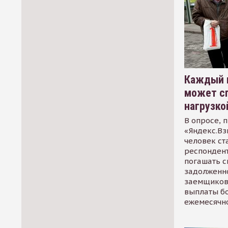
Каждый 
может сп
нагрузко
В опросе, 
«Яндекс.Вз
человек ст
респондент
погашать 
задолженно
заемщиков
выплаты б
ежемесячн