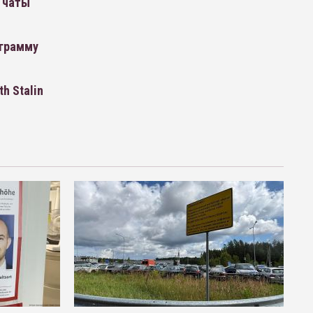
 чаты
ограмму
h Stalin