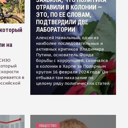
ОТРАВИЛИ В КОЛОНИИ —
ЭТО, ПО ЕЕ СЛОВАМ,
ПОДТВЕРДИЛИ ДВЕ
ЛАБОРАТОРИИ
 который
Алексей Навальный, один из
наиболее последовательных и
ли на
активных критиков Владимира
Путина, основатель Фонда
 СИЗО
борьбы с коррупцией, скончался
 который
в колонии в Харпе за Полярным
скорости
кругом 16 февраля 2024 года. Он
зревается в
отбывал там наказание по
оссийской
целому ряду политических статей
ОБЩЕСТВО