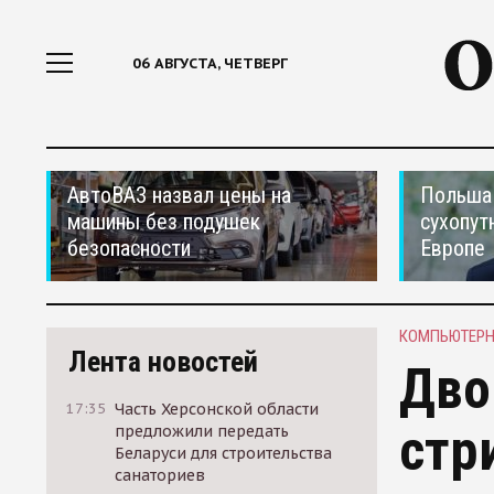
06 АВГУСТА, ЧЕТВЕРГ
АвтоВАЗ назвал цены на
Польша 
машины без подушек
сухопут
безопасности
Европе
КОМПЬЮТЕРН
Лента новостей
Дво
17:35
Часть Херсонской области
стр
предложили передать
Беларуси для строительства
санаториев