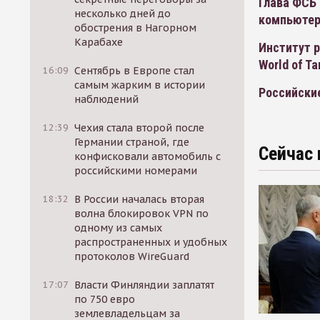
Глава ФСБ
несколько дней до
компьютер
обострения в Нагорном
Карабахе
Институт 
World of Ta
16:09
Сентябрь в Европе стал
самым жарким в истории
Российские
наблюдений
12:39
Чехия стала второй после
Германии страной, где
Сейчас 
конфисковали автомобиль с
российскими номерами
18:32
В России началась вторая
волна блокировок VPN по
одному из самых
распространенных и удобных
протоколов WireGuard
17:07
Власти Финляндии заплатят
по 750 евро
землевладельцам за