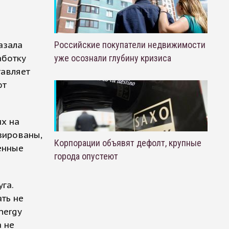
азала
Российские покупатели недвижимости
аботку
уже осознали глубину кризиса
тавляет
ют
их на
зированы,
Корпорации объявят дефолт, крупные
енные
города опустеют
га.
ть не
nergy
а не