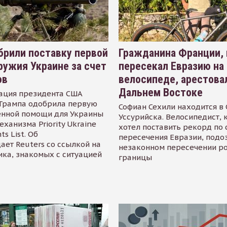
рили поставку первой
Гражданина Франции,
ружия Украине за счет
пересекал Евразию на
ов
велосипеде, арестова
Дальнем Востоке
ация президента США
Трампа одобрила первую
Софиан Сехили находится в
енной помощи для Украины
Уссурийска. Велосипедист,
еханизма Priority Ukraine
хотел поставить рекорд по 
s List. Об
пересечения Евразии, подо
ает Reuters со ссылкой на
незаконном пересечении р
ика, знакомых с ситуацией
границы