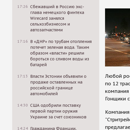
17:26
Сбежавший в Россию экс-
глава немецкого финтеха
Wirecard занялся
сельхозбизнесом и
автозапчастями
17:16
В «ДНР» по трубам отопления
потечет зеленая вода. Таким
образом «власти» решили
бороться со сливом воды из
батарей
Любой ро
17:13
Власти Эстонии объявили о
продаже оставленных на
по 12 тра
российской границе
компания 
автомобилей
Гонщики 
14:30
США одобрили поставку
первой партии оружия
Компания 
Украине за счет союзников
"Стритрей
предлагае
14:24
Гражданина Франции,