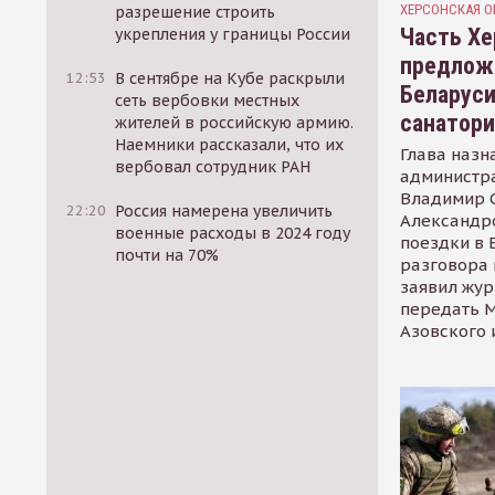
ХЕРСОНСКАЯ О
разрешение строить
Часть Хе
укрепления у границы России
предлож
12:53
В сентябре на Кубе раскрыли
Беларуси
сеть вербовки местных
санатор
жителей в российскую армию.
Наемники рассказали, что их
Глава назн
вербовал сотрудник РАН
администр
Владимир С
22:20
Россия намерена увеличить
Александр
военные расходы в 2024 году
поездки в 
почти на 70%
разговора 
заявил жур
передать М
Азовского 