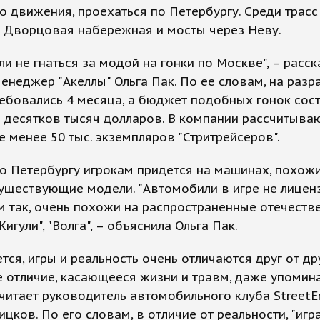
 движения, проехаться по Петербургу. Среди трасс
ь Дворцовая набережная и мосты через Неву.
и не гнаться за модой на гонки по Москве", – расск
менеджер "Акеллы" Ольга Пак. По ее словам, на разр
ебовались 4 месяца, а бюджет подобных гонок сос
 десятков тысяч долларов. В компании рассчитыва
е менее 50 тыс. экземпляров "Стритрейсеров".
по Петербургу игрокам придется на машинах, похож
уществующие модели. "Автомобили в игре не лицен
м так, очень похожи на распространенные отечеств
игули", "Волга", – объяснила Ольга Пак.
тся, игры и реальность очень отличаются друг от дру
 отличие, касающееся жизни и травм, даже упомина
 считает руководитель автомобильного клуба StreetE
цков. По его словам, в отличие от реальности, "игр