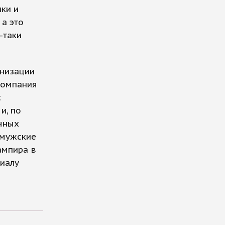
ки и
 а это
-таки
анизации
компания
с
и, по
ичных
е мужские
ампира в
риалу