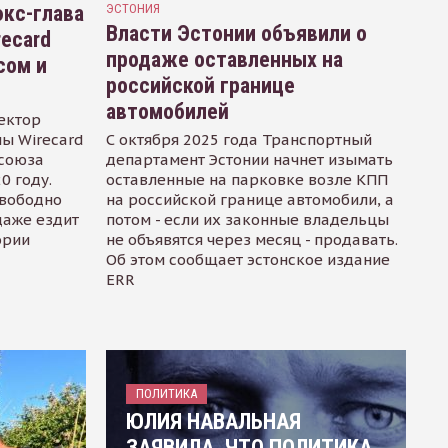
кс-глава
ЭСТОНИЯ
Власти Эстонии объявили о
recard
продаже оставленных на
сом и
российской границе
автомобилей
ектор
ы Wirecard
С октября 2025 года Транспортный
осоюза
департамент Эстонии начнет изымать
0 году.
оставленные на парковке возле КПП
свободно
на российской границе автомобили, а
даже ездит
потом - если их законные владельцы
ории
не объявятся через месяц - продавать.
Об этом сообщает эстонское издание
ERR
ПОЛИТИКА
ЮЛИЯ НАВАЛЬНАЯ
ЗАЯВИЛА, ЧТО ПОЛИТИКА