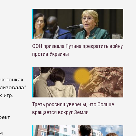
ООН призвала Путина прекратить войну
против Украины
ых гонках
ализовала"
 игр.
Треть россиян уверены, что Солнце
вращается вокруг Земли
оект
ам