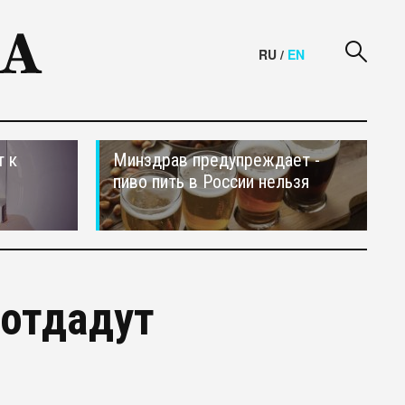
RU
/
EN
т к
Минздрав предупреждает -
пиво пить в России нельзя
отдадут