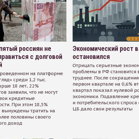
пятый россиян не
Экономический рост в
равиться с долговой
остановился
й
Отрицать серьезные эконо
проблемы в РФ становится 
проведенном на платформе
труднее. После сокращения
гляд» среди 1,2 тыс.
первом квартале на 0,6% в
арше 18 лет, 22%
квартал показал нулевой р
ов заявили, что не могут
экономики. Подавление кр
свои кредитные
и потребительского спроса
сти. При этом 18,5%
ЦБ дало свои результаты
 вынуждены тратить на
олее половины своего
ого доход