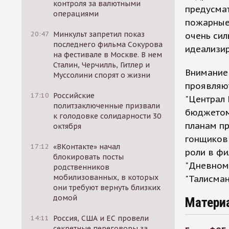
контроля за валютными
предусма
операциями
пожарные 
20:47
Минкульт запретил показ
очень сил
последнего фильма Сокурова
идеализир
на фестивале в Москве. В нем
Сталин, Черчилль, Гитлер и
Внимание
Муссолини спорят о жизни
проявляют
17:10
Российские
"Централ 
политзаключенные призвали
бюджетом 
к голодовке солидарности 30
планам пр
октября
гонщиков 
17:12
«ВКонтакте» начал
роли в фи
блокировать посты
"Дневном 
родственников
мобилизованных, в которых
"Талисман
они требуют вернуть близких
домой
Матери
14:11
Россия, США и ЕС провели
секретные переговоры за