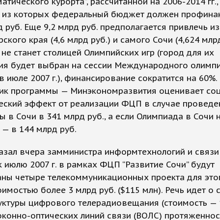
атического курорта”, рассчитанной на 2006-2014 гг.,
., из которых федеральный бюджет должен профина
д руб. Еще 9,2 млрд руб. предполагается привлечь 
ского края (4,6 млрд руб.) и самого Сочи (4,624 млрд
 не станет столицей Олимпийских игр (город для их
ия будет выбран на сессии Международного олимп
в июле 2007 г.), финансирование сократится на 60%.
чик программы — Минэкономразвития оценивает со
еский эффект от реализации ФЦП в случае проведе
 в Сочи в 341 млрд руб., а если Олимпиада в Сочи 
 — в 144 млрд руб.
азал вчера замминистра информтехнологий и связи
к июлю 2007 г. в рамках ФЦП “Развитие Сочи” будут
аны четыре телекоммуникационных проекта для это
имостью более 3 млрд руб. ($115 млн). Речь идет о 
уктуры цифрового телерадиовещания (стоимость — 
локонно-оптических линий связи (ВОЛС) протяженно