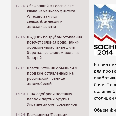
17:26
Сбежавший в Россию экс-
глава немецкого финтеха
Wirecard занялся
сельхозбизнесом и
автозапчастями
17:16
В «ДНР» по трубам отопления
потечет зеленая вода. Таким
образом «власти» решили
бороться со сливом воды из
батарей
В преддв
17:13
Власти Эстонии объявили о
для прове
продаже оставленных на
озаботил
российской границе
автомобилей
Сочи. Пер
должны бы
14:30
США одобрили поставку
столицей 
первой партии оружия
Украине за счет союзников
Объем фи
14:24
Гражданина Франции,