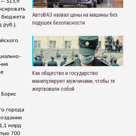
 — 313,9
нсировать
АвтоВАЗ назвал цены на машины без
из бюджета
подушек безопасности
 руб.).
ийского
циально-
ния
не
Как общество и государство
манипулируют мужчинами, чтобы те
жертвовали собой
 Борис
го города
создании
1,1 млрд
стью 700