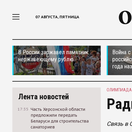
07 АВГУСТА, ПЯТНИЦА
В России заржавел памятник
Война с
нержавеющему рублю
российс
года на
ОЛИМПИАДА 
Лента новостей
Рад
17:35
Часть Херсонской области
предложили передать
Беларуси для строительства
Связь в 
санаториев