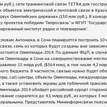
лн руб.), сети транкинговой связи TETRA для госстру
 и объектов электрической и почтовой связи в Крас
двух Олимпийских деревнях (150 млн руб.). В конкур
у проектов победили “Гипросвязь” и ФГУП “Государ
ированный институт радио и телевидения”.
 словам Антонюка, в Сочи планируется построить 10
связи, семь из которых будут созданы вне зависим
 состоится Олимпиада-2014. По данным ФЦП, в случа
ия Олимпиады в Сочи на совершенствование местн
равлено 15 млрд руб. ($564 млн), в том числе 4,2 млр
ого бюджета. В частности, связью нужно будет об
тры, call-центры, объекты Олимпиады, международ
, а также установить экраны для публичной трансляц
лимпиада-2014 обойдет российский курорт стороной
вание сократится до 4,1 млрд руб., из которых 3 мл
деральными. Представитель Мининформсвязи поясн