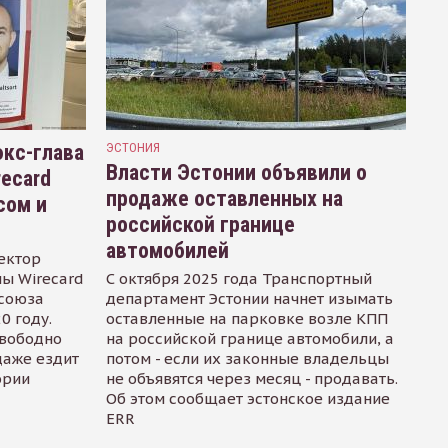
кс-глава
ЭСТОНИЯ
Власти Эстонии объявили о
recard
продаже оставленных на
сом и
российской границе
автомобилей
ектор
ы Wirecard
С октября 2025 года Транспортный
осоюза
департамент Эстонии начнет изымать
0 году.
оставленные на парковке возле КПП
свободно
на российской границе автомобили, а
даже ездит
потом - если их законные владельцы
ории
не объявятся через месяц - продавать.
Об этом сообщает эстонское издание
ERR