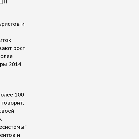
ФЦП
уристов и
иток
вают рост
более
гры 2014
более 100
 говорит,
своей
х
есистемы”
ентов и