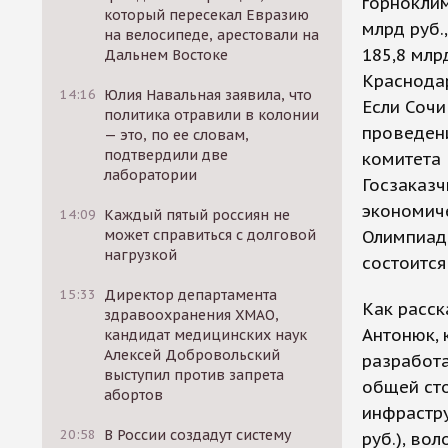
горноклим
который пересекал Евразию
млрд руб
на велосипеде, арестовали на
185,8 млр
Дальнем Востоке
Краснодар
14:16
Юлия Навальная заявила, что
Если Сочи
политика отравили в колонии
проведен
— это, по ее словам,
подтвердили две
комитета 
лаборатории
Госзаказ
экономич
14:09
Каждый пятый россиян не
может справиться с долговой
Олимпиады
нагрузкой
состоится
15:33
Директор департамента
Как расск
здравоохранения ХМАО,
Антонюк, 
кандидат медицинских наук
Алексей Добровольский
разработ
выступил против запрета
общей сто
абортов
инфрастр
20:58
В России создадут систему
руб.), во