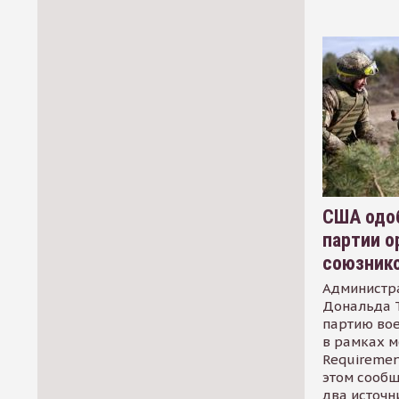
США одоб
партии о
союзник
Администр
Дональда 
партию во
в рамках м
Requirement
этом сообщ
два источн