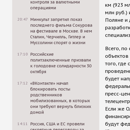
контроля за валютными
км (923 м
операциями
млн руб.)
20:47
Минкульт запретил показ
Поляне и 
последнего фильма Сокурова
разработк
на фестивале в Москве. В нем
специализ
Сталин, Черчилль, Гитлер и
Муссолини спорят о жизни
Всего, по
17:10
Российские
объектов 
политзаключенные призвали
того, где
к голодовке солидарности 30
проведен
октября
будет нап
17:12
«ВКонтакте» начал
федеральн
блокировать посты
пресс-цен
родственников
мобилизованных, в которых
телецентр
они требуют вернуть близких
Если же О
домой
финансиро
будут фе
14:11
Россия, США и ЕС провели
секретные переговоры за