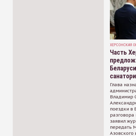
ХЕРСОНСКАЯ О
Часть Хе
предлож
Беларуси
санатор
Глава назн
администр
Владимир С
Александр
поездки в 
разговора 
заявил жур
передать М
Азовского 