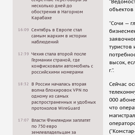
“Ведомост
несколько дней до
объектов 
обострения в Нагорном
Карабахе
“Сочи — г
16:09
Сентябрь в Европе стал
бизнесмен
самым жарким в истории
заявочног
наблюдений
туристов
12:39
Чехия стала второй после
потребнос
Германии страной, где
высок, ес
конфисковали автомобиль с
г.”.
российскими номерами
Сейчас о
18:32
В России началась вторая
волна блокировок VPN по
телекомму
одному из самых
000 абоне
распространенных и удобных
что опера
протоколов WireGuard
магистрал
17:07
Власти Финляндии заплатят
операторо
по 750 евро
(“Комстар
землевладельцам за