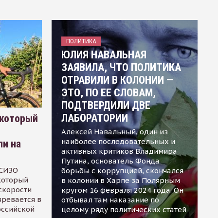
ПОЛИТИКА
ЮЛИЯ НАВАЛЬНАЯ
ЗАЯВИЛА, ЧТО ПОЛИТИКА
ОТРАВИЛИ В КОЛОНИИ —
ЭТО, ПО ЕЕ СЛОВАМ,
ПОДТВЕРДИЛИ ДВЕ
ЛАБОРАТОРИИ
 который
Алексей Навальный, один из
наиболее последовательных и
ли на
активных критиков Владимира
Путина, основатель Фонда
 СИЗО
борьбы с коррупцией, скончался
 который
в колонии в Харпе за Полярным
скорости
кругом 16 февраля 2024 года. Он
зревается в
отбывал там наказание по
оссийской
целому ряду политических статей