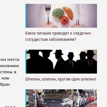
Какое питание приводит к сердечно-
сосудистым заболеваниям?
том места
чиновники
истемы в
5 млн
Шпионы, шпионы, кругом одни шпионы!
збран