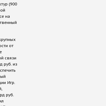
ктур (900
ной
се на
ственный
 крупных
ости от
е
ой связи
д руб. из
еспечить
ный
ии Игр.
,
рд руб.
ил