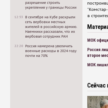
разрешение строить
построивш
укрепления у границы России
“Комстар-
в строите
12:53
В сентябре на Кубе раскрыли
сеть вербовки местных
Матери
жителей в российскую армию.
Наемники рассказали, что их
вербовал сотрудник РАН
МОК офици
22:20
Россия намерена увеличить
Россия ли
военные расходы в 2024 году
второе ме
почти на 70%
МОК лишил
Сейчас 