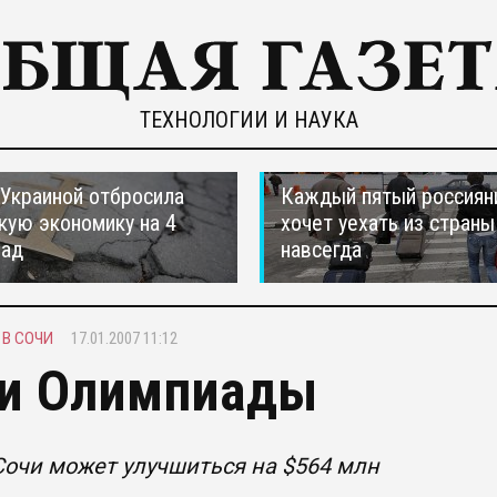
ТЕХНОЛОГИИ И НАУКА
 Украиной отбросила
Каждый пятый россиян
кую экономику на 4
хочет уехать из страны
зад
навсегда
В СОЧИ
17.01.2007 11:12
и Олимпиады
Сочи может улучшиться на $564 млн