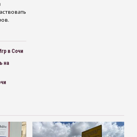
я
частвовать
ров.
гр в Сочи
ь на
очи