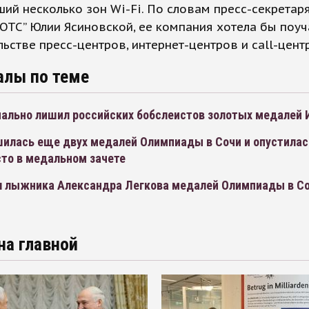
ий несколько зон Wi-Fi. По словам пресс-секретар
ОТС” Юлии Ясиновской, ее компания хотела бы поу
льстве пресс-центров, интернет-центров и call-цент
алы по теме
ально лишил российских бобслеистов золотых медалей И
шилась еще двух медалей Олимпиады в Сочи и опустилас
сто в медальном зачете
 лыжника Александра Легкова медалей Олимпиады в С
на главной