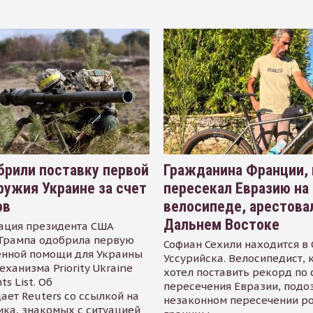
рили поставку первой
Гражданина Франции,
ружия Украине за счет
пересекал Евразию на
ов
велосипеде, арестова
Дальнем Востоке
ация президента США
Трампа одобрила первую
Софиан Сехили находится в
енной помощи для Украины
Уссурийска. Велосипедист,
еханизма Priority Ukraine
хотел поставить рекорд по 
s List. Об
пересечения Евразии, подо
ает Reuters со ссылкой на
незаконном пересечении р
ика, знакомых с ситуацией