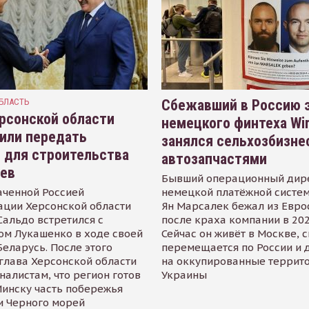
БЛАСТЬ
Сбежавший в Россию э
рсонской области
немецкого финтеха Wi
или передать
занялся сельхозбизне
 для строительства
автозапчастями
иев
Бывший операционный дир
аченной Россией
немецкой платёжной систем
ации Херсонской области
Ян Марсалек бежал из Евр
альдо встретился с
после краха компании в 202
ом Лукашенко в ходе своей
Сейчас он живёт в Москве, 
Беларусь. После этого
перемещается по России и 
глава Херсонской области
на оккупированные террит
налистам, что регион готов
Украины
инску часть побережья
и Черного морей