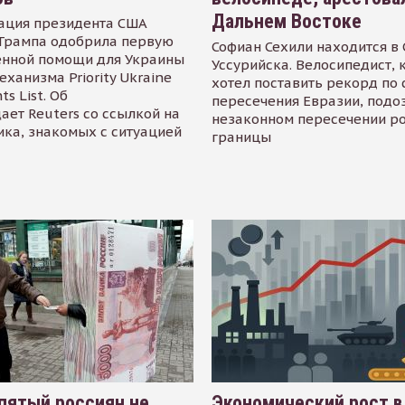
Дальнем Востоке
ация президента США
Трампа одобрила первую
Софиан Сехили находится в
енной помощи для Украины
Уссурийска. Велосипедист,
еханизма Priority Ukraine
хотел поставить рекорд по 
s List. Об
пересечения Евразии, подо
ает Reuters со ссылкой на
незаконном пересечении р
ика, знакомых с ситуацией
границы
пятый россиян не
Экономический рост в