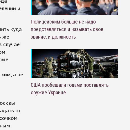
ода
елении и
Полицейским больше не надо
ить куда
представляться и называть свое
ь же
звание, и должность
в случае
дом
илые
хим, а не
США пообещали годами поставлять
оружие Украине
Москвы
адать от
усочком
йным