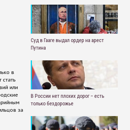
Суд в Гааге выдал ордер на арест
Путина
лько в
 стать
вий или
родские
В России нет плохих дорог – есть
варийным
только бездорожье
ильцов за