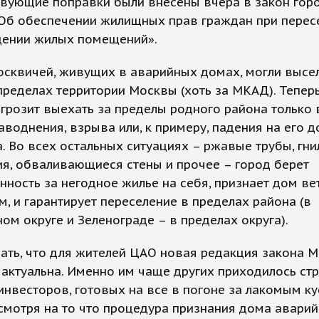
твующие поправки были внесены вчера в закон гор
Об обеспечении жилищных прав граждан при перес
ении жилых помещений».
сквичей, живущих в аварийных домах, могли высел
пределах территории Москвы (хоть за МКАД). Тепер
грозит выехать за пределы родного района только 
наводнения, взрыва или, к примеру, падения на его 
. Во всех остальных ситуациях – ржавые трубы, гн
я, обваливающиеся стены и прочее – город берет
нность за негодное жилье на себя, признает дом вет
, и гарантирует переселение в пределах района (в
ом округе и Зеленограде – в пределах округа).
ать, что для жителей ЦАО новая редакция закона 
актуальна. Именно им чаще других приходилось стр
инвесторов, готовых на все в погоне за лакомым к
смотря на то что процедура признания дома авари