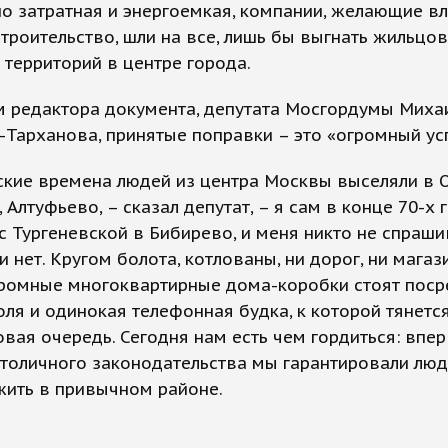
о затратная и энергоемкая, компании, желающие в
строительство, шли на все, лишь бы выгнать жильцов
территорий в центре города.
м редактора документа, депутата Мосгордумы Миха
Тарханова, принятые поправки – это «огромный ус
ские времена людей из центра Москвы выселяли в 
 Алтуфьево, – сказал депутат, – я сам в конце 70-х 
с Тургеневской в Бибирево, и меня никто не спраши
ли нет. Кругом болота, котлованы, ни дорог, ни магаз
громные многоквартирные дома-коробки стоят поср
оля и одинокая телефонная будка, к которой тянетс
вая очередь. Сегодня нам есть чем гордиться: впе
столичного законодательства мы гарантировали лю
жить в привычном районе.