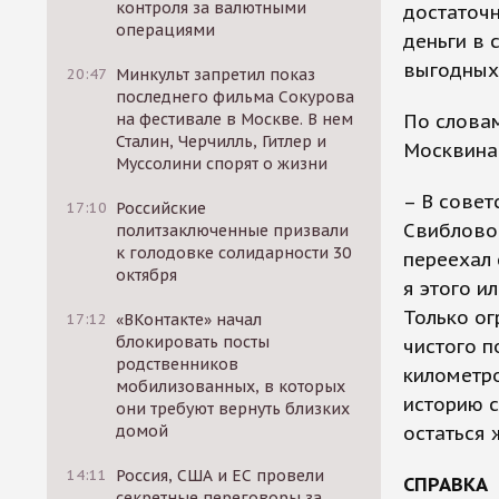
контроля за валютными
достаточн
операциями
деньги в 
выгодных 
20:47
Минкульт запретил показ
последнего фильма Сокурова
на фестивале в Москве. В нем
По слова
Сталин, Черчилль, Гитлер и
Москвина-
Муссолини спорят о жизни
– В совет
17:10
Российские
Свиблово,
политзаключенные призвали
к голодовке солидарности 30
переехал 
октября
я этого и
Только о
17:12
«ВКонтакте» начал
блокировать посты
чистого п
родственников
километро
мобилизованных, в которых
историю 
они требуют вернуть близких
домой
остаться 
14:11
Россия, США и ЕС провели
СПРАВКА
секретные переговоры за