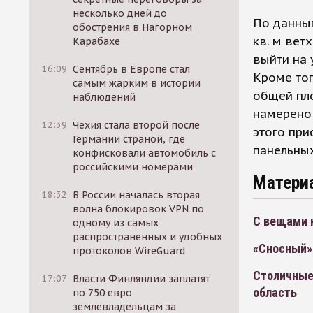
несколько дней до
По данным
обострения в Нагорном
кв. м вет
Карабахе
выйти на 
16:09
Сентябрь в Европе стал
Кроме тог
самым жарким в истории
общей пл
наблюдений
намерено 
12:39
Чехия стала второй после
этого при
Германии страной, где
панельны
конфисковали автомобиль с
российскими номерами
Матери
18:32
В России началась вторая
волна блокировок VPN по
С вещами 
одному из самых
распространенных и удобных
«Сносный» 
протоколов WireGuard
Столичные
17:07
Власти Финляндии заплатят
область
по 750 евро
землевладельцам за