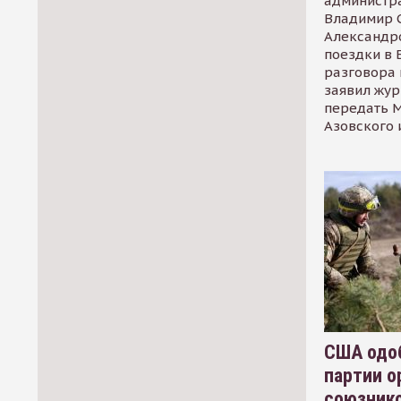
администр
Владимир С
Александр
поездки в 
разговора 
заявил жур
передать М
Азовского 
США одоб
партии о
союзник