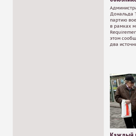
Администр
Дональда 
партию во
в рамках м
Requirement
этом сообщ
два источн
Каждый 