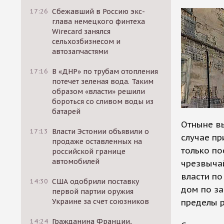
17:26
Сбежавший в Россию экс-
глава немецкого финтеха
Wirecard занялся
сельхозбизнесом и
автозапчастями
17:16
В «ДНР» по трубам отопления
потечет зеленая вода. Таким
образом «власти» решили
бороться со сливом воды из
батарей
Отныне в
17:13
Власти Эстонии объявили о
случае п
продаже оставленных на
только по
российской границе
автомобилей
чрезвычай
власти по
14:30
США одобрили поставку
дом по за
первой партии оружия
Украине за счет союзников
пределы р
14:24
Гражданина Франции,