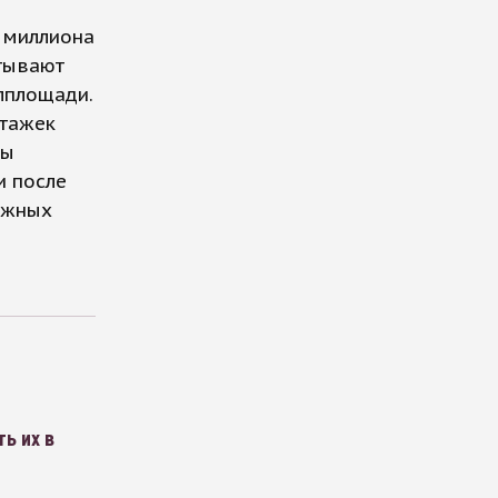
5 миллиона
итывают
лплощади.
этажек
вы
и после
тажных
ь их в