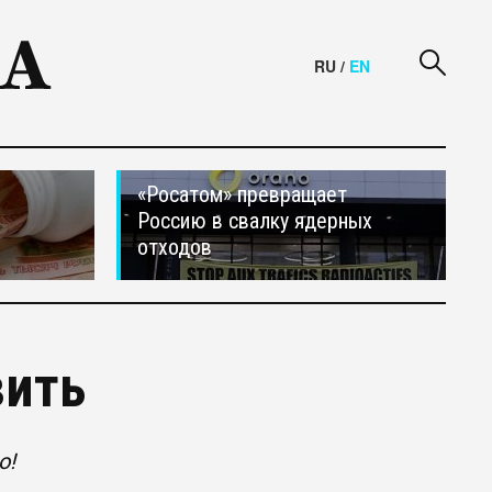
RU
/
EN
«Росатом» превращает
Россию в свалку ядерных
отходов
вить
о!