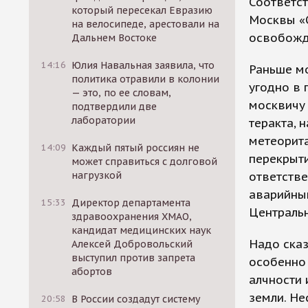
Соответс
который пересекал Евразию
Москвы «
на велосипеде, арестовали на
освобожд
Дальнем Востоке
14:16
Юлия Навальная заявила, что
Раньше мо
политика отравили в колонии
угодно в 
— это, по ее словам,
москвичу 
подтвердили две
лаборатории
теракта, 
метеорита
14:09
Каждый пятый россиян не
перекрыти
может справиться с долговой
нагрузкой
ответстве
аварийным
15:33
Директор департамента
Центральн
здравоохранения ХМАО,
кандидат медицинских наук
Надо сказ
Алексей Добровольский
выступил против запрета
особенно 
абортов
алчности 
земли. Не
20:58
В России создадут систему