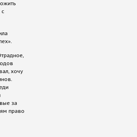
ложить
 с
ила
пех».
Отрадное,
годов
вал, хочу
инов.
еди
я
рвые за
дям право