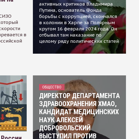
активных критиков Владимира
Путина, основатель Фонда
 СИЗО
борьбы с коррупцией, скончался
 который
в колонии в Харпе за Полярным
скорости
кругом 16 февраля 2024 года. Он
зревается в
отбывал там наказание по
оссийской
целому ряду политических статей
ОБЩЕСТВО
ДИРЕКТОР ДЕПАРТАМЕНТА
ЗДРАВООХРАНЕНИЯ ХМАО,
КАНДИДАТ МЕДИЦИНСКИХ
НАУК АЛЕКСЕЙ
ДОБРОВОЛЬСКИЙ
ВЫСТУПИЛ ПРОТИВ
 России