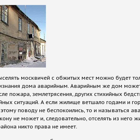
ыселять москвичей с обжитых мест можно будет то
ризнания дома аварийным. Аварийным же дом может
сле пожара, землетрясения, других стихийных бедст
ных ситуаций. А если жилище ветшало годами и го
 этому поводу не беспокоились, то и называться а
кону не может и, следовательно, отселять из него ж
айона никто права не имеет.