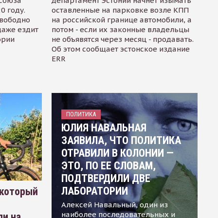
осоюза
департамент Эстонии начнет изымать
0 году.
оставленные на парковке возле КПП
свободно
на российской границе автомобили, а
даже ездит
потом - если их законные владельцы
ории
не объявятся через месяц - продавать.
Об этом сообщает эстонское издание
ERR
ПОЛИТИКА
ЮЛИЯ НАВАЛЬНАЯ
ЗАЯВИЛА, ЧТО ПОЛИТИКА
ОТРАВИЛИ В КОЛОНИИ —
ЭТО, ПО ЕЕ СЛОВАМ,
ПОДТВЕРДИЛИ ДВЕ
ЛАБОРАТОРИИ
 который
Алексей Навальный, один из
наиболее последовательных и
ли на