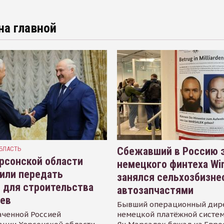
на главной
БЛАСТЬ
Сбежавший в Россию э
рсонской области
немецкого финтеха Wi
или передать
занялся сельхозбизне
 для строительства
автозапчастями
иев
Бывший операционный дир
аченной Россией
немецкой платёжной систем