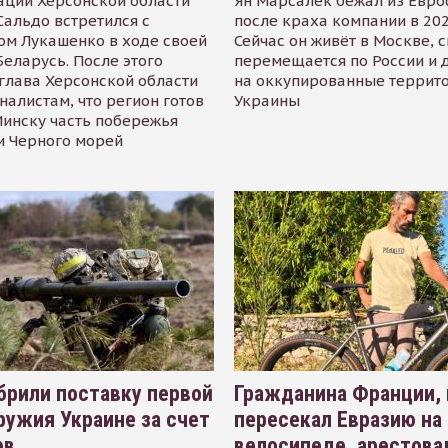
ации Херсонской области
Ян Марсалек бежал из Евр
альдо встретился с
после краха компании в 202
ом Лукашенко в ходе своей
Сейчас он живёт в Москве, 
Беларусь. После этого
перемещается по России и 
глава Херсонской области
на оккупированные террит
налистам, что регион готов
Украины
инску часть побережья
и Черного морей
рили поставку первой
Гражданина Франции,
ружия Украине за счет
пересекал Евразию на
ов
велосипеде, арестова