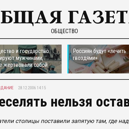
ОБЩЕСТВО
ество и государство
Россиян будут «лечить
ируют мужчинами,
гвоздями»
е жертвовали собой
ЗДАНИЕ
28.12.2006 14:15
еселять нельзя оста
тели столицы поставили запятую там, где над