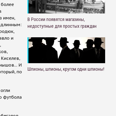
 более
в
з имен,
В России появятся магазины,
а длинным:
недоступные для простых граждан
родюк,
авло и
,
ков,
 Киселев,
нышов... И
Шпионы, шпионы, кругом одни шпионы!
оторый, по
могли
о футбола
обегалов,