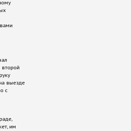
ному
ных
ывами
чал
о второй
руку
 на выезде
о с
а
раде,
ет, им