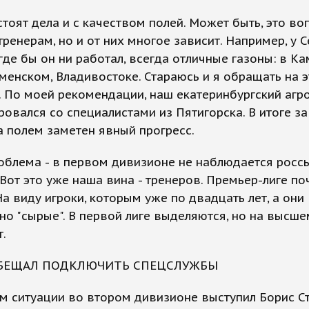
тоят дела и с качеством полей. Может быть, это во
тренерам, но и от них многое зависит. Например, у С
где бы он ни работал, всегда отличные газоны: в К
аменском, Владивостоке. Стараюсь и я обращать на э
 По моей рекомендации, наш екатеринбургский агр
ровался со специалистами из Пятигорска. В итоге за
а полем заметен явный прогресс.
облема - в первом дивизионе не наблюдается росс
 Вот это уже наша вина - тренеров. Премьер-лиге по
На виду игроки, которым уже по двадцать лет, а они
о "сырые". В первой лиге выделяются, но на высш
т.
БЕЩАЛ ПОДКЛЮЧИТЬ СПЕЦСЛУЖБЫ
м ситуации во втором дивизионе выступил Борис Ст