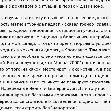
ий с докладом о ситуации в первом дивизионе.
 я изучил статистику и выяснил: в последние десять 
сть матчей турнира падает, - сказал тренер "Урала".
бы, парадокс: требования к стадионам ужесточаютс
вают пластиковые сиденья, а болельщики на трибун
ло, на мой взгляд, в том, что арены морально устаре
иходить в хоккейный дворец в Ярославле. Там даже
 смотреть необязательно - можно наслаждаться са
й. Вот и получается, что "Арена-2000" постоянно за
о от того, на каком месте идет "Локомотив". А в пе
 в последнее время открылись только два стадиона
 и в Брянске. И почти никто не планирует строитель
 Набережные Челны и Екатеринбург. Да и то у нас
ована арена с беговыми дорожками, а это - прошлый
тересовался стоимостью возведения стадиона - не 
еньги, если строить без "наворотов".