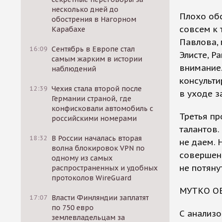
несколько дней до
Плохо обс
обострения в Нагорном
совсем к 
Карабахе
Павлова, 
16:09
Сентябрь в Европе стал
Элисте, Р
самым жарким в истории
внимание.
наблюдений
консульти
12:39
Чехия стала второй после
в уходе з
Германии страной, где
конфисковали автомобиль с
Третья пр
российскими номерами
талантов.
18:32
В России началась вторая
не даем. 
волна блокировок VPN по
совершенн
одному из самых
не потяну
распространенных и удобных
протоколов WireGuard
МУТКО О
17:07
Власти Финляндии заплатят
по 750 евро
С анализо
землевладельцам за