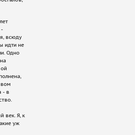
лет
 -
я, всюду
ы идти не
ли. Одно
 на
мой
полнена,
рвом
 - в
ство.
 век. Я, к
такие уж