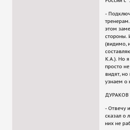
России с 
- Подключ
тренерам.
этом заме
стороны. 
(видимо, 
составляю
К.А.). Но
просто не
видят, но
узнаем о 
ДУРАКОВ
- Отвечу 
сказал о 
них не ра