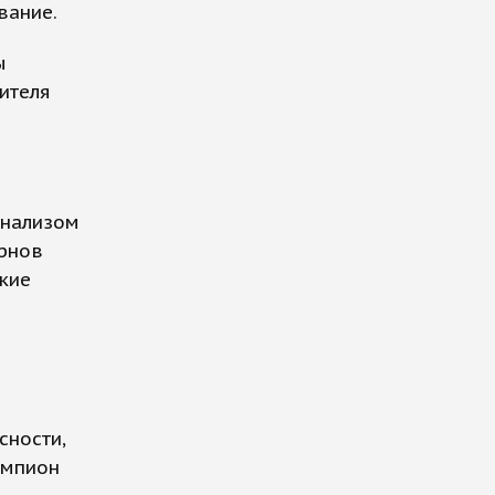
вание.
ы
ителя
анализом
ирнов
кие
сности,
емпион