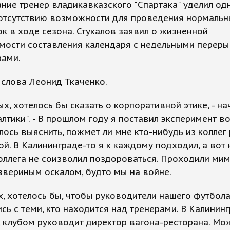
ние тренер владикавказского "Спартака" уделил од
 отсутствию возможности для проведения нормаль
к в ходе сезона. Стукалов заявил о жизненной
мости составления календаря с недельными перер
рами.
слова Леонид Ткаченко.
ых, хотелось бы сказать о корпоративной этике, - на
алтики". - В прошлом году я поставил эксперимент в
елось выяснить, пожмет ли мне кто-нибудь из коллег 
ой. В Калининграде-то я к каждому подходил, а вот
оллега не соизволил поздороваться. Проходили мим
звериным оскалом, будто мы на войне.
, хотелось бы, чтобы руководители нашего футбол
сь с теми, кто находится над тренерами. В Калининг
 клубом руководит директор вагона-ресторана. Мож