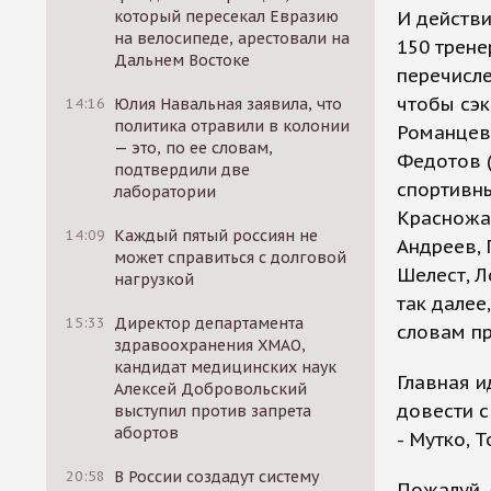
который пересекал Евразию
И действи
на велосипеде, арестовали на
150 трене
Дальнем Востоке
перечисле
чтобы сэк
14:16
Юлия Навальная заявила, что
политика отравили в колонии
Романцев,
— это, по ее словам,
Федотов (
подтвердили две
спортивны
лаборатории
Красножан
14:09
Каждый пятый россиян не
Андреев, 
может справиться с долговой
Шелест, Л
нагрузкой
так далее
15:33
Директор департамента
словам пр
здравоохранения ХМАО,
кандидат медицинских наук
Главная и
Алексей Добровольский
довести с
выступил против запрета
абортов
- Мутко, 
20:58
В России создадут систему
Пожалуй, 