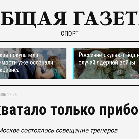
СПОРТ
кие покупатели
Россияне скупают йод 
мости уже осознали
случай ядерной войны
 кризиса
006 12:26
хватало только приб
Москве состоялось совещание тренеров