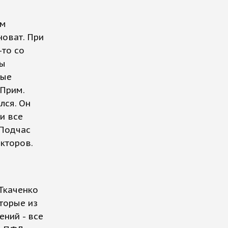
ем
новат. При
-то со
ры
рые
 Прим.
лся. Он
и все
 Подчас
екторов.
 Ткаченко
оторые из
ений - все