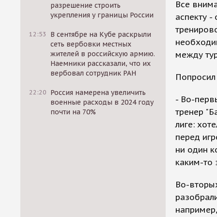
Все внима
разрешение строить
укрепления у границы России
аспекту -
тренирово
12:53
В сентябре на Кубе раскрыли
необходи
сеть вербовки местных
жителей в российскую армию.
между ту
Наемники рассказали, что их
вербовал сотрудник РАН
Попросил 
22:20
Россия намерена увеличить
- Во-перв
военные расходы в 2024 году
тренер "Б
почти на 70%
лиге: хот
перед игр
ни один к
каким-то 
Во-вторых
разобрали
например,