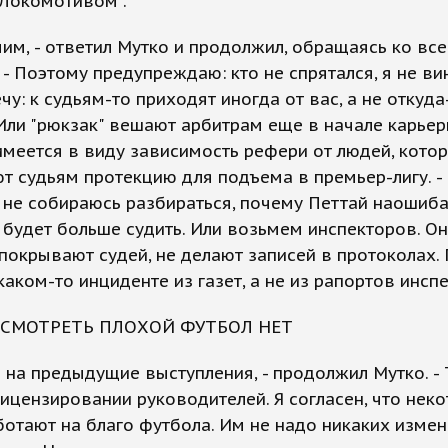
"Локомотивом".
им, - ответил Мутко и продолжил, обращаясь ко вс
 - Поэтому предупреждаю: кто не спрятался, я не ви
чу: к судьям-то приходят иногда от вас, а не откуда
Или "рюкзак" вешают арбитрам еще в начале карье
имеется в виду зависимость рефери от людей, кото
т судьям протекцию для подъема в премьер-лигу. -
 я не собираюсь разбираться, почему Петтай наошиба
 будет больше судить. Или возьмем инспекторов. Он
 покрывают судей, не делают записей в протоколах.
каком-то инциденте из газет, а не из рапортов инсп
 СМОТРЕТЬ ПЛОХОЙ ФУТБОЛ НЕТ
и на предыдущие выступления, - продолжил Мутко. -
лицензировании руководителей. Я согласен, что нек
ботают на благо футбола. Им не надо никаких измен