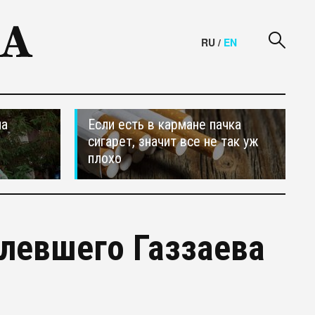
RU
/
EN
на
Если есть в кармане пачка
сигарет, значит все не так уж
плохо
олевшего Газзаева