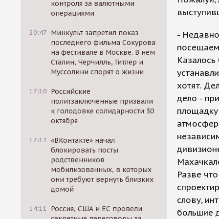
контроля за валютными
выступивш
операциями
20:47
Минкульт запретил показ
- Недавно
последнего фильма Сокурова
посещаемо
на фестивале в Москве. В нем
Казалось 
Сталин, Черчилль, Гитлер и
Муссолини спорят о жизни
устанавли
хотят. Де
17:10
Российские
дело - пр
политзаключенные призвали
площадку
к голодовке солидарности 30
октября
атмосферо
независим
17:12
«ВКонтакте» начал
дивизионе
блокировать посты
родственников
Махачкале
мобилизованных, в которых
Разве что
они требуют вернуть близких
спроектир
домой
слову, ин
14:11
Россия, США и ЕС провели
большие д
секретные переговоры за