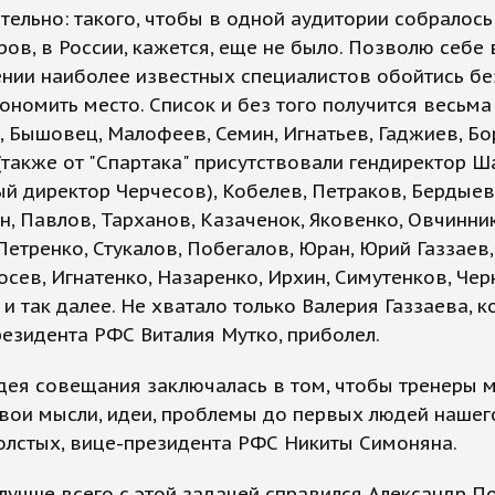
тельно: такого, чтобы в одной аудитории собралось
ров, в России, кажется, еще не было. Позволю себе 
нии наиболее известных специалистов обойтись бе
ономить место. Список и без того получится весьм
 Бышовец, Малофеев, Семин, Игнатьев, Гаджиев, Бо
также от "Спартака" присутствовали гендиректор Ш
й директор Черчесов), Кобелев, Петраков, Бердыев
, Павлов, Тарханов, Казаченок, Яковенко, Овчинни
Петренко, Стукалов, Побегалов, Юран, Юрий Газзаев,
осев, Игнатенко, Назаренко, Ирхин, Симутенков, Чер
, и так далее. Не хватало только Валерия Газзаева, к
езидента РФС Виталия Мутко, приболел.
дея совещания заключалась в том, чтобы тренеры 
вои мысли, идеи, проблемы до первых людей нашег
Толстых, вице-президента РФС Никиты Симоняна.
лучше всего с этой задачей справился Александр П