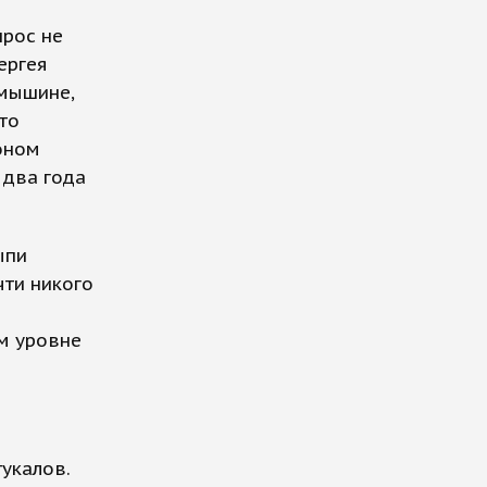
прос не
ергея
амышине,
то
оном
 два года
ыпи
чти никого
ем уровне
укалов.