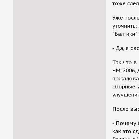
тоже след
Уже после
уточнить:
"Балтики"
- Да, я с
Так что в
ЧМ-2006,
пожалова
сборные, 
улучшению
После выс
- Почему 
как это с