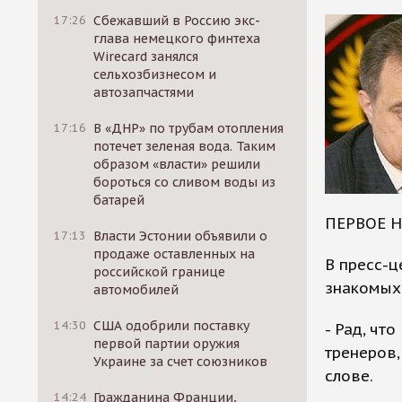
17:26
Сбежавший в Россию экс-
глава немецкого финтеха
Wirecard занялся
сельхозбизнесом и
автозапчастями
17:16
В «ДНР» по трубам отопления
потечет зеленая вода. Таким
образом «власти» решили
бороться со сливом воды из
батарей
ПЕРВОЕ 
17:13
Власти Эстонии объявили о
продаже оставленных на
В пресс-ц
российской границе
знакомых 
автомобилей
14:30
США одобрили поставку
- Рад, чт
первой партии оружия
тренеров,
Украине за счет союзников
слове.
14:24
Гражданина Франции,