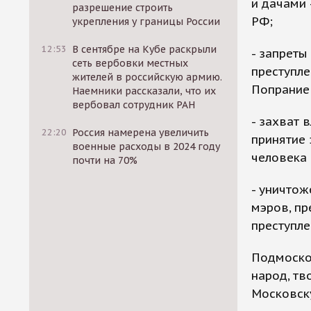
и дачами 
разрешение строить
РФ;
укрепления у границы России
12:53
В сентябре на Кубе раскрыли
- запреты
сеть вербовки местных
преступле
жителей в российскую армию.
Попрание 
Наемники рассказали, что их
вербовал сотрудник РАН
- захват 
22:20
Россия намерена увеличить
принятие 
военные расходы в 2024 году
человека 
почти на 70%
- уничто
мэров, пр
преступле
Подмосков
народ, тв
Московску