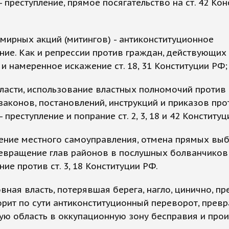
- преступление, прямое посягательство на ст. 42 Ко
 мирных акций (митингов) - антиконституционное
ние. Как и репрессии против граждан, действующих
и намеренное искажение ст. 18, 31 Конституции РФ
власти, использование властных полномочий против 
законов, постановлений, инструкций и приказов про
- преступление и попрание ст. 2, 3, 18 и 42 Конститу
жение местного самоуправления, отмена прямых вы
евращение глав районов в послушных болванчиков 
ние против ст. 3, 18 Конституции РФ.
ная власть, потерявшая берега, нагло, цинично, пр
орит по сути антиконституционный переворот, прев
ю область в оккупационную зону бесправия и прои