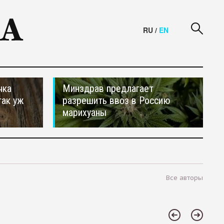
RU
/
EN
чка
Минздрав предлагает
так уж
разрешить ввоз в Россию
марихуаны
Все авторы