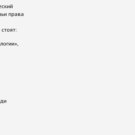
еский
чьи права
 стоят:
логии»,
юди