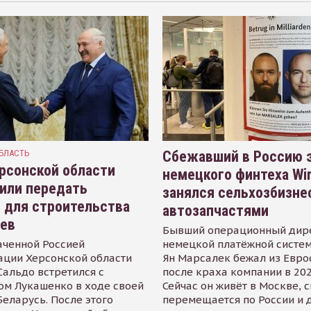
БЛАСТЬ
Сбежавший в Россию э
рсонской области
немецкого финтеха Wi
или передать
занялся сельхозбизне
 для строительства
автозапчастями
иев
Бывший операционный дир
аченной Россией
немецкой платёжной систем
ации Херсонской области
Ян Марсалек бежал из Евр
альдо встретился с
после краха компании в 202
ом Лукашенко в ходе своей
Сейчас он живёт в Москве, 
Беларусь. После этого
перемещается по России и 