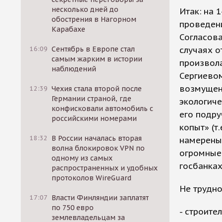
несколько дней до
Итак: на 
обострения в Нагорном
проведени
Карабахе
Согласова
16:09
Сентябрь в Европе стал
случаях о
самым жарким в истории
произвол
наблюдений
Сергиевом
возмущен
12:39
Чехия стала второй после
Германии страной, где
экологиче
конфисковали автомобиль с
его подр
российскими номерами
копыт» (т
18:32
В России началась вторая
намерены 
волна блокировок VPN по
огромные 
одному из самых
госбанках
распространенных и удобных
протоколов WireGuard
Не трудно
17:07
Власти Финляндии заплатят
по 750 евро
- строите
землевладельцам за