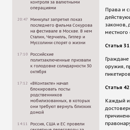
контроля за валютными
операциями
Права и 
действую
20:47
Минкульт запретил показ
законов, 
последнего фильма Сокурова
на фестивале в Москве. В нем
местного
Сталин, Черчилль, Гитлер и
Муссолини спорят о жизни
Статья 31
17:10
Российские
Граждане
политзаключенные призвали
к голодовке солидарности 30
оружия, п
октября
пикетиров
17:12
«ВКонтакте» начал
Статья 42
блокировать посты
родственников
Каждый и
мобилизованных, в которых
они требуют вернуть близких
достовер
домой
причинен
правонар
14:11
Россия, США и ЕС провели
секретные переговоры за