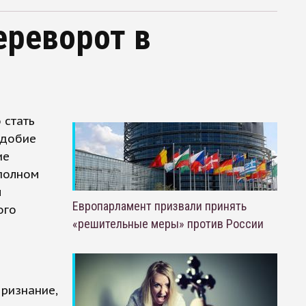
ереворот в
 стать
одобие
ие
 полном
м
Европарламент призвали принять
ого
«решительные меры» против России
ризнание,