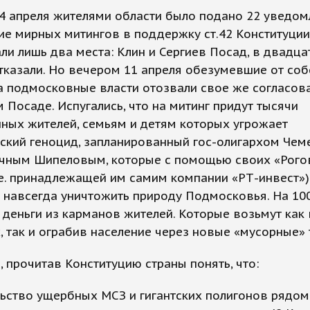
14 апреля жителями области было подано 22 уведом
е мирных митингов в поддержку ст.42 Конституции
ли лишь два места: Клин и Сергиев Посад, в двадцат
тказали. Но вечером 11 апреля обезумевшие от со
а подмосковные власти отозвали свое же согласов
 Посаде. Испугались, что на митинг придут тысячи
ных жителей, семьям и детям которых угрожает
ский геноцид, запланированный гос-олигархом Че
учным Шипеловым, которые с помощью своих «Рого
.е. принадлежащей им самим компании «РТ-инвест»)
навсегда уничтожить природу Подмосковья. На 100 
деньги из карманов жителей. Которые возьмут как 
, так и ограбив население через новые «мусорные»
, прочитав Конституцию страны понять, что:
льство ущербных МСЗ и гигантских полигонов рядом