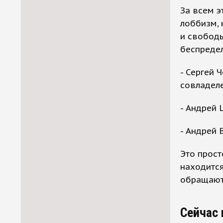
За всем э
лоббизм, 
и свобод
беспредел
- Сергей 
совладел
- Андрей 
- Андрей 
Это прост
находится
обращают
Сейчас 