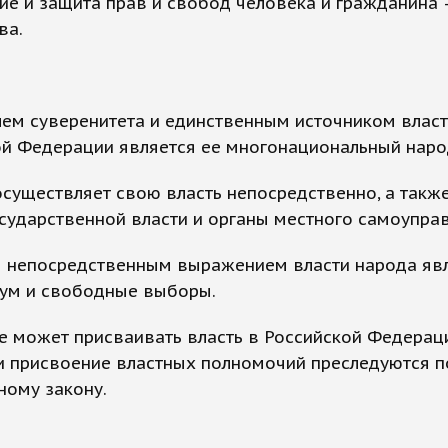
ие и защита прав и свобод человека и гражданина
ва.
лем суверенитета и единственным источником власт
ой Федерации является ее многонациональный наро
осуществляет свою власть непосредственно, а такж
сударственной власти и органы местного самоуправ
м непосредственным выражением власти народа яв
ум и свободные выборы.
не может присваивать власть в Российской Федерац
и присвоение властных полномочий преследуются п
ному закону.