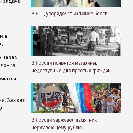
 —задача
В РПЦ упорядочат изгнание бесов
и в
д.
е через
В России появятся магазины,
ления.
недоступные для простых граждан
ляются
ии. Захват
о
В России заржавел памятник
нержавеющему рублю