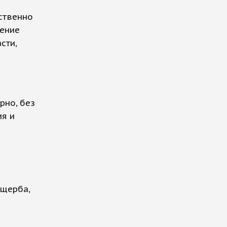
ственно
нение
сти,
рно, без
ия и
ущерба,