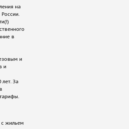
ления на
 России.
и(!)
бственного
ание в
мезовым и
в и
лет. За
в
 тарифы.
 с жильем