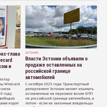
кс-глава
ЭСТОНИЯ
Власти Эстонии объявили о
recard
продаже оставленных на
сом и
российской границе
автомобилей
ектор
ы Wirecard
С октября 2025 года Транспортный
осоюза
департамент Эстонии начнет изымать
0 году.
оставленные на парковке возле КПП
свободно
на российской границе автомобили, а
даже ездит
потом - если их законные владельцы