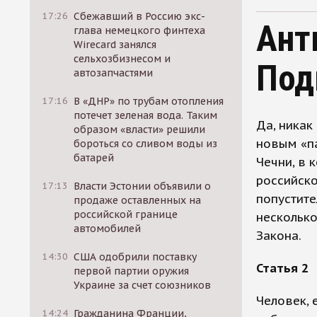
17:26
Сбежавший в Россию экс-
Ант
глава немецкого финтеха
Wirecard занялся
сельхозбизнесом и
Под
автозапчастями
17:16
В «ДНР» по трубам отопления
потечет зеленая вода. Таким
Да, никак
образом «власти» решили
новым «па
бороться со сливом воды из
батарей
Чечни, в 
российско
17:13
Власти Эстонии объявили о
попустите
продаже оставленных на
российской границе
нескольк
автомобилей
Закона.
14:30
США одобрили поставку
Статья 2
первой партии оружия
Украине за счет союзников
Человек, 
14:24
Гражданина Франции,