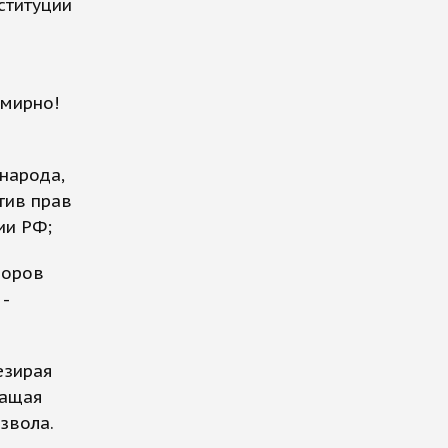
нституции
 мирно!
;
народа,
тив прав
ции РФ;
боров
-
езирая
ращая
звола.