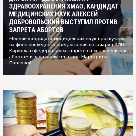
ЗДРАВООХРАНЕНИЯ ХМАО, КАНДИДАТ
МЕДИЦИНСКИХ НАУК АЛЕКСЕЙ
ДОБРОВОЛЬСКИЙ ВЫСТУПИЛ ПРОТИВ
ЗАПРЕТА АБОРТОВ
Мнение кандидата медицинских наук прозвучало
на фоне последнего предложения патриарха РПЦ
Кирилла о федеральном запрете на «склонение» к
абортам и заявления сенатора Маргариты
Павловой