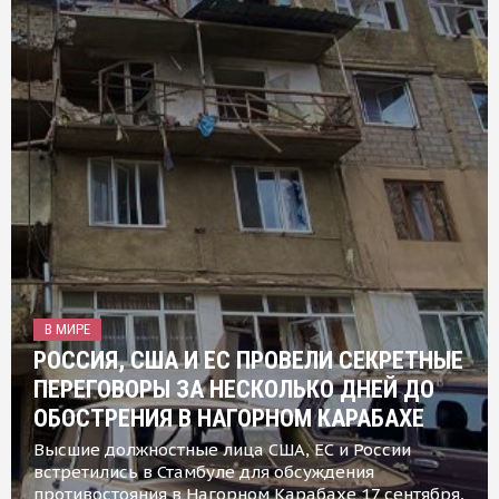
В МИРЕ
РОССИЯ, США И ЕС ПРОВЕЛИ СЕКРЕТНЫЕ
ПЕРЕГОВОРЫ ЗА НЕСКОЛЬКО ДНЕЙ ДО
ОБОСТРЕНИЯ В НАГОРНОМ КАРАБАХЕ
Высшие должностные лица США, ЕС и России
встретились в Стамбуле для обсуждения
противостояния в Нагорном Карабахе 17 сентября,