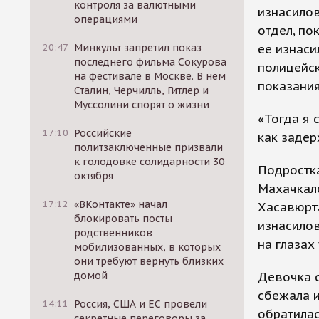
контроля за валютными
изнасилов
операциями
отдел, по
ее изнаси
20:47
Минкульт запретил показ
последнего фильма Сокурова
полицейск
на фестивале в Москве. В нем
показания
Сталин, Черчилль, Гитлер и
Муссолини спорят о жизни
«Тогда я 
17:10
Российские
как задер
политзаключенные призвали
к голодовке солидарности 30
Подростк
октября
Махачкале
17:12
«ВКонтакте» начал
Хасавюрт
блокировать посты
изнасилов
родственников
на глазах
мобилизованных, в которых
они требуют вернуть близких
Девочка с
домой
сбежала и
14:11
Россия, США и ЕС провели
обратилас
секретные переговоры за