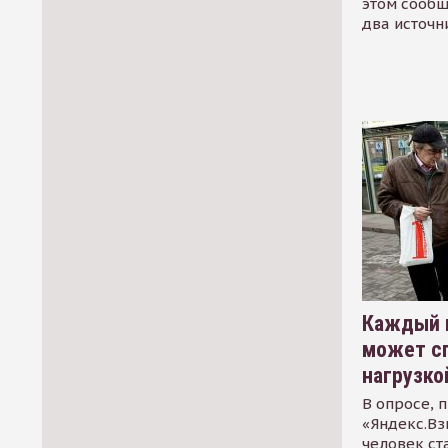
этом сообщ
два источн
Каждый 
может сп
нагрузко
В опросе, 
«Яндекс.Вз
человек ст