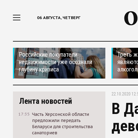
06 АВГУСТА, ЧЕТВЕРГ
Российские покупатели
Треть ж
недвижимости уже осознали
являютс
глубину кризиса
алкогол
22.10.2020 12:
Лента новостей
В Д
17:35
Часть Херсонской области
дев
предложили передать
Беларуси для строительства
санаториев