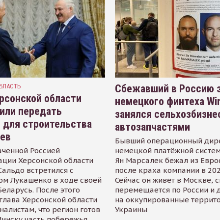
БЛАСТЬ
Сбежавший в Россию э
рсонской области
немецкого финтеха Wi
или передать
занялся сельхозбизне
 для строительства
автозапчастями
иев
Бывший операционный дир
аченной Россией
немецкой платёжной систем
ации Херсонской области
Ян Марсалек бежал из Евр
альдо встретился с
после краха компании в 202
ом Лукашенко в ходе своей
Сейчас он живёт в Москве, 
Беларусь. После этого
перемещается по России и 
глава Херсонской области
на оккупированные террит
налистам, что регион готов
Украины
инску часть побережья