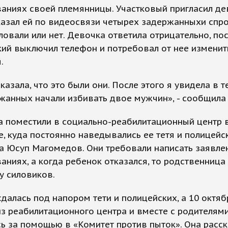
аниях своей племянницы. Участковый пригласил де
казал ей по видеосвязи четырех задержанныхи спро
ловали или нет. Девочка ответила отрицательно, пос
ий выключил телефон и потребовал от нее изменит
.
сказала, что это были они. После этого я увидела в 
жанных начали избивать двое мужчин», - сообщила
а поместили в социально-реабилитационный центр 
, куда постоянно наведывались ее тетя и полицейс
а Юсуп Магомедов. Они требовали написать заявле
аниях, а когда ребенок отказался, то родственница
 у силовиков.
далась под напором тети и полицейских, а 10 октяб
з реабилитационного центра и вместе с родителям
ь за помощью в «Комитет против пыток». Она расск