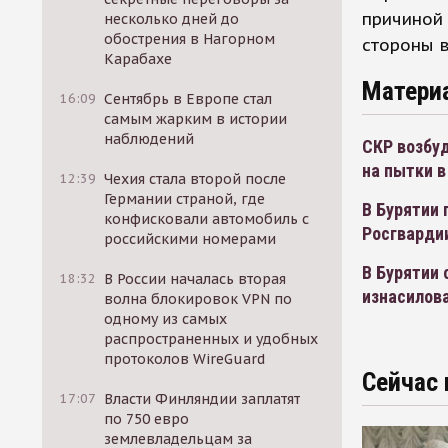
причиной 
несколько дней до
обострения в Нагорном
стороны в
Карабахе
Матери
16:09
Сентябрь в Европе стал
самым жарким в истории
наблюдений
СКР возбуд
на пытки в
12:39
Чехия стала второй после
Германии страной, где
В Бурятии 
конфисковали автомобиль с
Росгварди
российскими номерами
В Бурятии 
18:32
В России началась вторая
изнасилов
волна блокировок VPN по
одному из самых
распространенных и удобных
протоколов WireGuard
Сейчас 
17:07
Власти Финляндии заплатят
по 750 евро
землевладельцам за