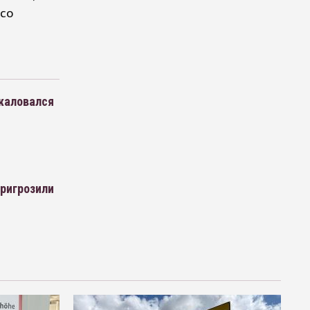
 со
 жаловался
пригрозили