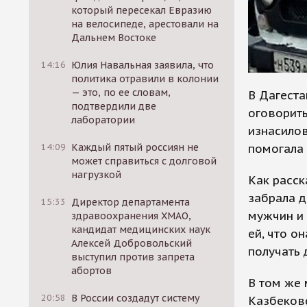
который пересекал Евразию
на велосипеде, арестовали на
Дальнем Востоке
14:16
Юлия Навальная заявила, что
политика отравили в колонии
— это, по ее словам,
В Дагеста
подтвердили две
оговорить
лаборатории
изнасилов
помогала 
14:09
Каждый пятый россиян не
может справиться с долговой
нагрузкой
Как расск
забрала д
15:33
Директор департамента
мужчин и 
здравоохранения ХМАО,
кандидат медицинских наук
ей, что о
Алексей Добровольский
получать 
выступил против запрета
абортов
В том же 
20:58
В России создадут систему
Казбеков