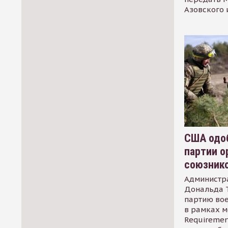
Азовского 
США одоб
партии о
союзник
Администр
Дональда 
партию во
в рамках м
Requirement