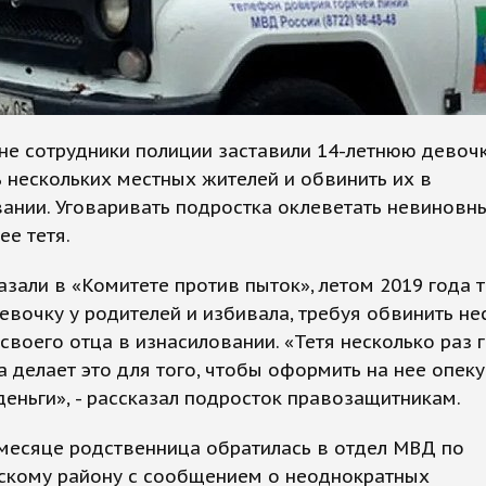
не сотрудники полиции заставили 14-летнюю девоч
 нескольких местных жителей и обвинить их в
ании. Уговаривать подростка оклеветать невиновн
ее тетя.
азали в «Комитете против пыток», летом 2019 года т
евочку у родителей и избивала, требуя обвинить не
своего отца в изнасиловании. «Тетя несколько раз 
на делает это для того, чтобы оформить на нее опек
деньги», - рассказал подросток правозащитникам.
месяце родственница обратилась в отдел МВД по
скому району с сообщением о неоднократных