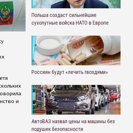
Польша создаст сильнейшие
сухопутные войска НАТО в Европе
ку
ых
Россиян будут «лечить гвоздями»
етя
скольких
говорила
унство и
АвтоВАЗ назвал цены на машины без
подушек безопасности