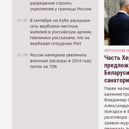
разрешение строить
укрепления у границы России
12:53
В сентябре на Кубе раскрыли
сеть вербовки местных
жителей в российскую армию.
Наемники рассказали, что их
вербовал сотрудник РАН
ХЕРСОНСКАЯ О
22:20
Россия намерена увеличить
Часть Хе
военные расходы в 2024 году
предлож
почти на 70%
Беларуси
санатор
Глава назн
администр
Владимир С
Александр
поездки в 
разговора 
заявил жур
передать М