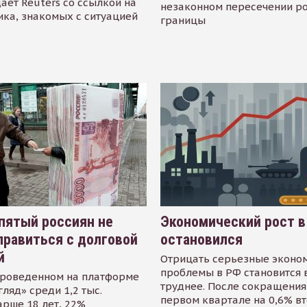
ает Reuters со ссылкой на
незаконном пересечении р
ика, знакомых с ситуацией
границы
пятый россиян не
Экономический рост в
равиться с долговой
остановился
й
Отрицать серьезные эконо
проблемы в РФ становится 
проведенном на платформе
труднее. После сокращения
гляд» среди 1,2 тыс.
первом квартале на 0,6% в
арше 18 лет, 22%