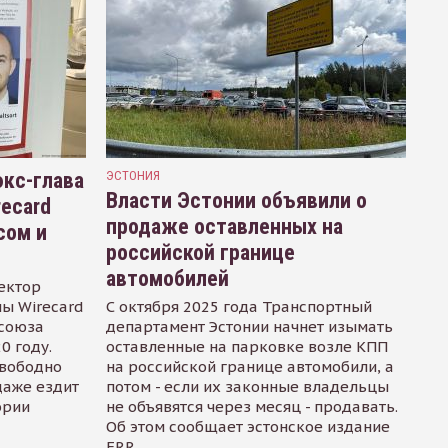
кс-глава
ЭСТОНИЯ
Власти Эстонии объявили о
recard
продаже оставленных на
сом и
российской границе
автомобилей
ектор
ы Wirecard
С октября 2025 года Транспортный
осоюза
департамент Эстонии начнет изымать
0 году.
оставленные на парковке возле КПП
свободно
на российской границе автомобили, а
даже ездит
потом - если их законные владельцы
ории
не объявятся через месяц - продавать.
Об этом сообщает эстонское издание
ERR