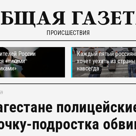
ПРОИСШЕСТВИЯ
ителей России
Каждый пятый россиян
я «тихими
хочет уехать из страны
иками»
навсегда
59
агестане полицейски
очку-подростка обви