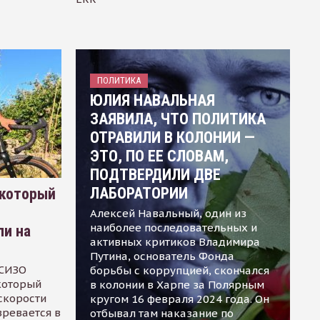
ПОЛИТИКА
ЮЛИЯ НАВАЛЬНАЯ
ЗАЯВИЛА, ЧТО ПОЛИТИКА
ОТРАВИЛИ В КОЛОНИИ —
ЭТО, ПО ЕЕ СЛОВАМ,
ПОДТВЕРДИЛИ ДВЕ
ЛАБОРАТОРИИ
 который
Алексей Навальный, один из
наиболее последовательных и
ли на
активных критиков Владимира
Путина, основатель Фонда
 СИЗО
борьбы с коррупцией, скончался
 который
в колонии в Харпе за Полярным
скорости
кругом 16 февраля 2024 года. Он
зревается в
отбывал там наказание по