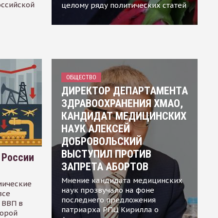
оссийской
целому ряду политических статей
ОБЩЕСТВО
ДИРЕКТОР ДЕПАРТАМЕНТА
ЗДРАВООХРАНЕНИЯ ХМАО,
КАНДИДАТ МЕДИЦИНСКИХ
НАУК АЛЕКСЕЙ
ДОБРОВОЛЬСКИЙ
ВЫСТУПИЛ ПРОТИВ
 России
ЗАПРЕТА АБОРТОВ
Мнение кандидата медицинских
мические
наук прозвучало на фоне
все
последнего предложения
 ВВП в
патриарха РПЦ Кирилла о
торой