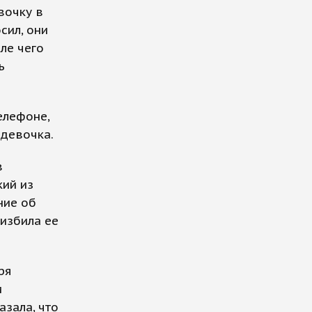
вочку в
сил, они
ле чего
ь
телефоне,
 девочка.
в
кий из
ние об
 избила ее
ря
и
азала, что