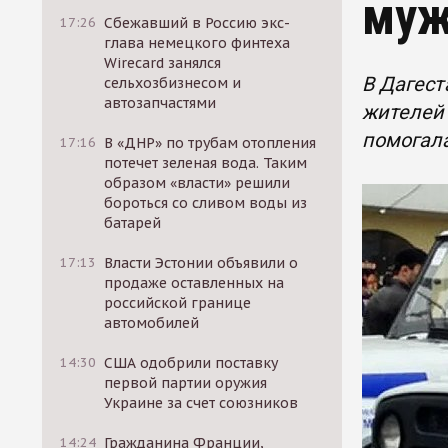
муж
17:26
Сбежавший в Россию экс-
глава немецкого финтеха
Wirecard занялся
В Дагест
сельхозбизнесом и
автозапчастями
жителей 
помогала
17:16
В «ДНР» по трубам отопления
потечет зеленая вода. Таким
образом «власти» решили
бороться со сливом воды из
батарей
17:13
Власти Эстонии объявили о
продаже оставленных на
российской границе
автомобилей
14:30
США одобрили поставку
первой партии оружия
Украине за счет союзников
14:24
Гражданина Франции,