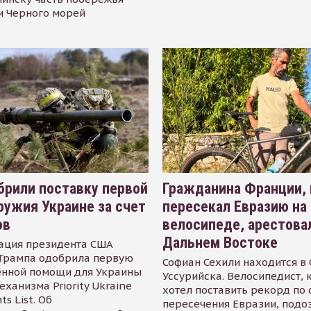
и Черного морей
рили поставку первой
Гражданина Франции,
ружия Украине за счет
пересекал Евразию на
ов
велосипеде, арестова
Дальнем Востоке
ация президента США
Трампа одобрила первую
Софиан Сехили находится в
енной помощи для Украины
Уссурийска. Велосипедист,
еханизма Priority Ukraine
хотел поставить рекорд по 
s List. Об
пересечения Евразии, подо