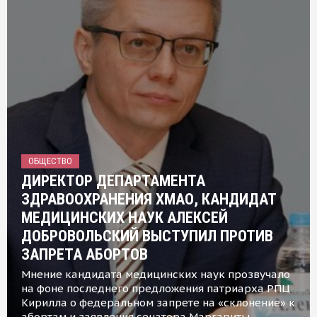
ОБЩЕСТВО
ДИРЕКТОР ДЕПАРТАМЕНТА
ЗДРАВООХРАНЕНИЯ ХМАО, КАНДИДАТ
МЕДИЦИНСКИХ НАУК АЛЕКСЕЙ
ДОБРОВОЛЬСКИЙ ВЫСТУПИЛ ПРОТИВ
ЗАПРЕТА АБОРТОВ
Мнение кандидата медицинских наук прозвучало
на фоне последнего предложения патриарха РПЦ
Кирилла о федеральном запрете на «склонение» к
абортам и заявления сенатора Маргариты