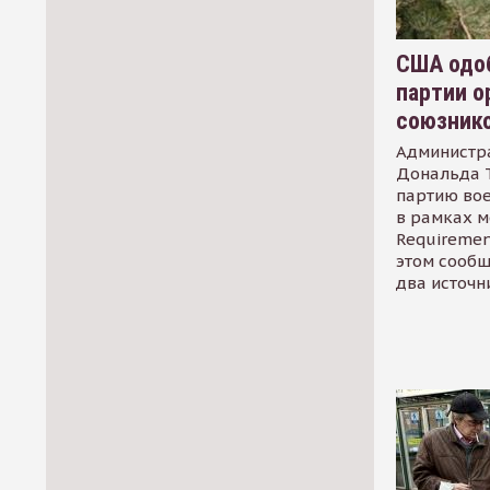
США одоб
партии о
союзник
Администр
Дональда 
партию во
в рамках м
Requirement
этом сообщ
два источн