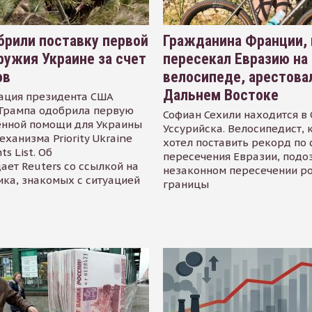
рили поставку первой
Гражданина Франции,
ружия Украине за счет
пересекал Евразию на
ов
велосипеде, арестова
Дальнем Востоке
ация президента США
Трампа одобрила первую
Софиан Сехили находится в
енной помощи для Украины
Уссурийска. Велосипедист,
еханизма Priority Ukraine
хотел поставить рекорд по 
s List. Об
пересечения Евразии, подо
ает Reuters со ссылкой на
незаконном пересечении р
ика, знакомых с ситуацией
границы