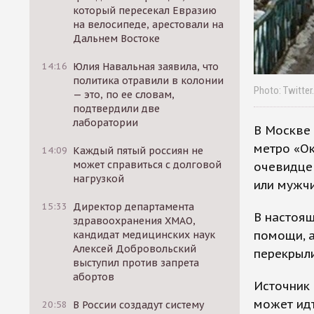
который пересекал Евразию
на велосипеде, арестовали на
Дальнем Востоке
14:16
Юлия Навальная заявила, что
политика отравили в колонии
— это, по ее словам,
подтвердили две
лаборатории
В Москве
метро «Ок
14:09
Каждый пятый россиян не
может справиться с долговой
очевидцев
нагрузкой
или мужчи
15:33
Директор департамента
В настоящ
здравоохранения ХМАО,
помощи, а
кандидат медицинских наук
Алексей Добровольский
перекрыл
выступил против запрета
абортов
Источник 
может идт
20:58
В России создадут систему