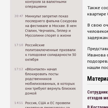
контроля за валютными
операциями
Также соо
квартире 
20:47
Минкульт запретил показ
последнего фильма Сокурова
В свою оч
на фестивале в Москве. В нем
Сталин, Черчилль, Гитлер и
человеком
Муссолини спорят о жизни
задержан
17:10
Российские
Представ
политзаключенные призвали
Иванова с
к голодовке солидарности 30
октября
подозрева
нашли пос
17:12
«ВКонтакте» начал
блокировать посты
Матери
родственников
мобилизованных, в которых
они требуют вернуть близких
Сотрудник
домой
отходов м
14:11
Россия, США и ЕС провели
В Костроме
секретные переговоры за