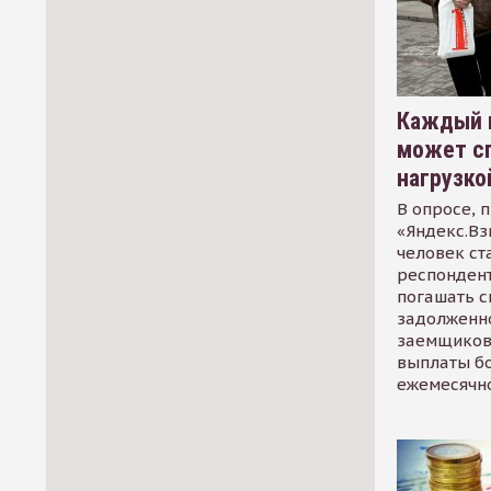
Каждый 
может сп
нагрузко
В опросе, 
«Яндекс.Вз
человек ст
респондент
погашать 
задолженно
заемщиков
выплаты б
ежемесячн