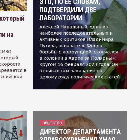
ЭТО, ПО ЕЕ СЛОВАМ,
ПОДТВЕРДИЛИ ДВЕ
ЛАБОРАТОРИИ
 который
Алексей Навальный, один из
наиболее последовательных и
ли на
активных критиков Владимира
Путина, основатель Фонда
 СИЗО
борьбы с коррупцией, скончался
 который
в колонии в Харпе за Полярным
скорости
кругом 16 февраля 2024 года. Он
зревается в
отбывал там наказание по
оссийской
целому ряду политических статей
ОБЩЕСТВО
ДИРЕКТОР ДЕПАРТАМЕНТА
ЗДРАВООХРАНЕНИЯ ХМАО,