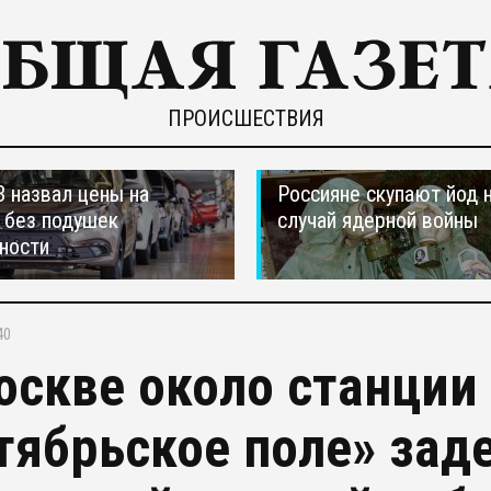
ПРОИСШЕСТВИЯ
 назвал цены на
Россияне скупают йод 
 без подушек
случай ядерной войны
ности
40
оскве около станции
тябрьское поле» за