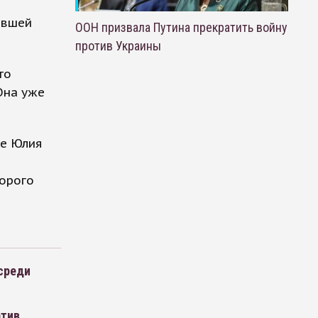
евшей
ООН призвала Путина прекратить войну
против Украины
то
Она уже
ве Юлия
торого
среди
отив