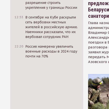
предлож
разрешение строить
укрепления у границы России
Беларуси
санатор
12:53
В сентябре на Кубе раскрыли
сеть вербовки местных
Глава назн
жителей в российскую армию.
администр
Наемники рассказали, что их
Владимир С
вербовал сотрудник РАН
Александр
поездки в 
22:20
Россия намерена увеличить
разговора 
военные расходы в 2024 году
заявил жур
почти на 70%
передать М
Азовского 