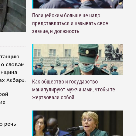
Полицейским больше не надо
представляться и называть свое
звание, и должность
станцию
По словам
енщина
ах Акбар».
Как общество и государство
манипулируют мужчинами, чтобы те
рой
жертвовали собой
ие
о речь