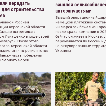
или передать
занялся сельхозбизне
 для строительства
автозапчастями
иев
Бывший операционный дир
аченной Россией
немецкой платёжной систем
ации Херсонской области
Ян Марсалек бежал из Евр
альдо встретился с
после краха компании в 202
ом Лукашенко в ходе своей
Сейчас он живёт в Москве, 
Беларусь. После этого
перемещается по России и 
глава Херсонской области
на оккупированные террит
налистам, что регион готов
Украины
инску часть побережья
и Черного морей