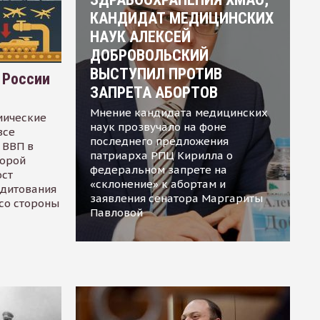
КАНДИДАТ МЕДИЦИНСКИХ
НАУК АЛЕКСЕЙ
ДОБРОВОЛЬСКИЙ
ВЫСТУПИЛ ПРОТИВ
 России
ЗАПРЕТА АБОРТОВ
Мнение кандидата медицинских
мические
наук прозвучало на фоне
все
последнего предложения
 ВВП в
патриарха РПЦ Кирилла о
торой
федеральном запрете на
ост
«склонение» к абортам и
едитования
заявления сенатора Маргариты
 со стороны
Павловой