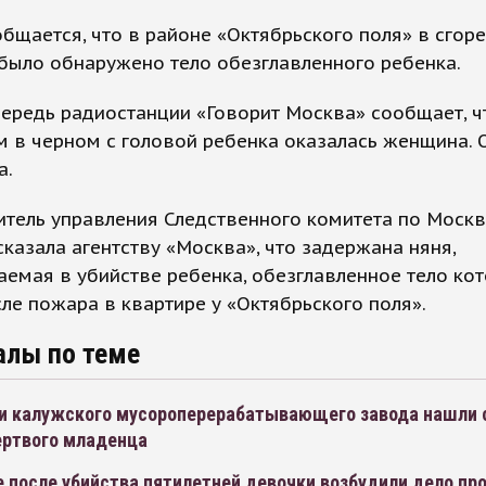
бщается, что в районе «Октябрьского поля» в сгор
было обнаружено тело обезглавленного ребенка.
ередь радиостанции «Говорит Москва» сообщает, ч
 в черном с головой ребенка оказалась женщина. 
а.
итель управления Следственного комитета по Моск
казала агентству «Москва», что задержана няня,
емая в убийстве ребенка, обезглавленное тело ко
ле пожара в квартире у «Октябрьского поля».
алы по теме
и калужского мусороперерабатывающего завода нашли 
ертвого младенца
 после убийства пятилетней девочки возбудили дело пр