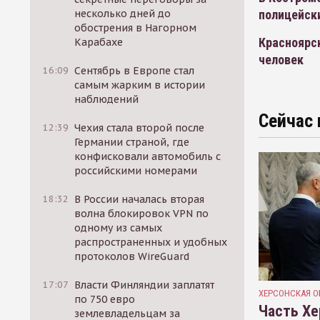
полицейск
несколько дней до
обострения в Нагорном
Красноярс
Карабахе
человек
16:09
Сентябрь в Европе стал
самым жарким в истории
наблюдений
Сейчас 
12:39
Чехия стала второй после
Германии страной, где
конфисковали автомобиль с
российскими номерами
18:32
В России началась вторая
волна блокировок VPN по
одному из самых
распространенных и удобных
протоколов WireGuard
17:07
Власти Финляндии заплатят
ХЕРСОНСКАЯ О
по 750 евро
Часть Хе
землевладельцам за