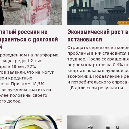
пятый россиян не
Экономический рост в
равиться с долговой
остановился
й
Отрицать серьезные эконо
проблемы в РФ становится 
проведенном на платформе
труднее. После сокращения
гляд» среди 1,2 тыс.
первом квартале на 0,6% в
арше 18 лет, 22%
квартал показал нулевой р
ов заявили, что не могут
экономики. Подавление кр
свои кредитные
и потребительского спроса
сти. При этом 18,5%
ЦБ дало свои результаты
 вынуждены тратить на
олее половины своего
ого доход