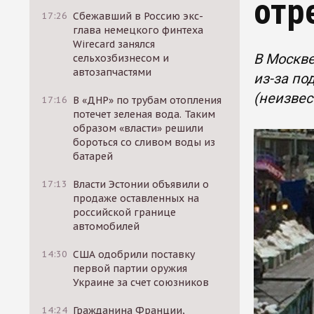
отр
17:26
Сбежавший в Россию экс-
глава немецкого финтеха
Wirecard занялся
В Москве
сельхозбизнесом и
автозапчастями
из-за по
(неизвес
17:16
В «ДНР» по трубам отопления
потечет зеленая вода. Таким
образом «власти» решили
бороться со сливом воды из
батарей
17:13
Власти Эстонии объявили о
продаже оставленных на
российской границе
автомобилей
14:30
США одобрили поставку
первой партии оружия
Украине за счет союзников
14:24
Гражданина Франции,