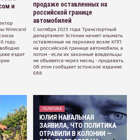
продаже оставленных на
сом и
российской границе
автомобилей
ектор
ы Wirecard
С октября 2025 года Транспортный
осоюза
департамент Эстонии начнет изымать
0 году.
оставленные на парковке возле КПП
свободно
на российской границе автомобили, а
даже ездит
потом - если их законные владельцы
ории
не объявятся через месяц - продавать.
Об этом сообщает эстонское издание
ERR
ПОЛИТИКА
ЮЛИЯ НАВАЛЬНАЯ
ЗАЯВИЛА, ЧТО ПОЛИТИКА
ОТРАВИЛИ В КОЛОНИИ —