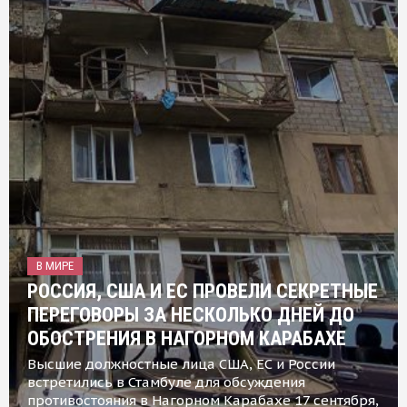
В МИРЕ
РОССИЯ, США И ЕС ПРОВЕЛИ СЕКРЕТНЫЕ
ПЕРЕГОВОРЫ ЗА НЕСКОЛЬКО ДНЕЙ ДО
ОБОСТРЕНИЯ В НАГОРНОМ КАРАБАХЕ
Высшие должностные лица США, ЕС и России
встретились в Стамбуле для обсуждения
противостояния в Нагорном Карабахе 17 сентября,