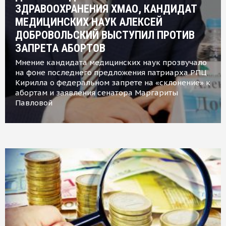
ЗДРАВООХРАНЕНИЯ ХМАО, КАНДИДАТ
МЕДИЦИНСКИХ НАУК АЛЕКСЕЙ
ДОБРОВОЛЬСКИЙ ВЫСТУПИЛ ПРОТИВ
ЗАПРЕТА АБОРТОВ
Мнение кандидата медицинских наук прозвучало
на фоне последнего предложения патриарха РПЦ
Кирилла о федеральном запрете на «склонение» к
абортам и заявления сенатора Маргариты
Павловой