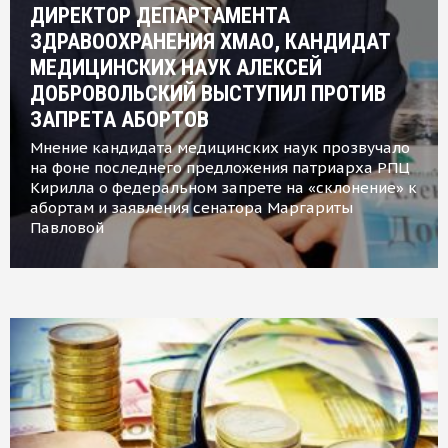
ДИРЕКТОР ДЕПАРТАМЕНТА
ЗДРАВООХРАНЕНИЯ ХМАО, КАНДИДАТ
МЕДИЦИНСКИХ НАУК АЛЕКСЕЙ
ДОБРОВОЛЬСКИЙ ВЫСТУПИЛ ПРОТИВ
ЗАПРЕТА АБОРТОВ
Мнение кандидата медицинских наук прозвучало
на фоне последнего предложения патриарха РПЦ
Кирилла о федеральном запрете на «склонение» к
абортам и заявления сенатора Маргариты
Павловой