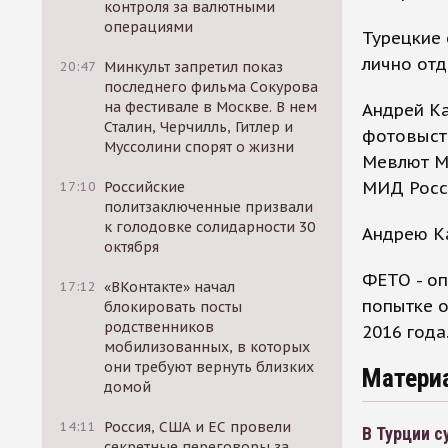
контроля за валютными
операциями
Турецкие 
лично отд
20:47
Минкульт запретил показ
последнего фильма Сокурова
на фестивале в Москве. В нем
Андрей Ка
Сталин, Черчилль, Гитлер и
фотовыст
Муссолини спорят о жизни
Мевлют Ме
МИД Росс
17:10
Российские
политзаключенные призвали
к голодовке солидарности 30
Андрею Ка
октября
ФЕТО - оп
17:12
«ВКонтакте» начал
попытке о
блокировать посты
родственников
2016 года
мобилизованных, в которых
они требуют вернуть близких
Матери
домой
14:11
Россия, США и ЕС провели
В Турции с
секретные переговоры за