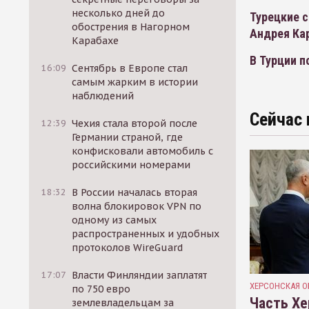
несколько дней до
Турецкие с
обострения в Нагорном
Андрея Ка
Карабахе
В Турции п
16:09
Сентябрь в Европе стал
самым жарким в истории
наблюдений
Сейчас 
12:39
Чехия стала второй после
Германии страной, где
конфисковали автомобиль с
российскими номерами
18:32
В России началась вторая
волна блокировок VPN по
одному из самых
распространенных и удобных
протоколов WireGuard
17:07
Власти Финляндии заплатят
ХЕРСОНСКАЯ О
по 750 евро
Часть Хе
землевладельцам за