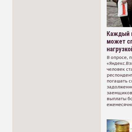
Каждый 
может сп
нагрузко
В опросе, 
«Яндекс.Вз
человек ст
респондент
погашать 
задолженно
заемщиков
выплаты б
ежемесячн