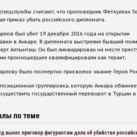
спецслужбы считают, что проповедник Фетхуллах Г
ал приказ убить российского дипломата.
рлов был убит 19 декабря 2016 года на открытии
авки в Анкаре. В дипломата выстрелил бывший пол
рт Алтынташ. Он был ликвидирован на месте престу
ии произошедшее квалифицировали как теракт,
рлову было посмертно присвоено звание Героя Рос
позиционная группировка, которую Анкара обвиняе
существить государственный переворот в Турции в
.
алы по теме
уд вынес приговор фигурантам дела об убийстве российс