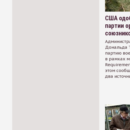
США одоб
партии о
союзник
Администр
Дональда 
партию во
в рамках м
Requirement
этом сообщ
два источн