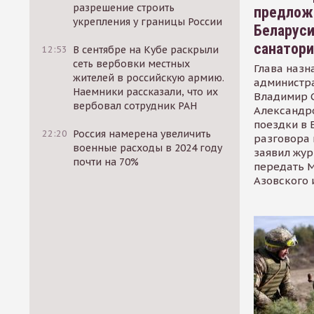
разрешение строить
предлож
укрепления у границы России
Беларуси
санатор
12:53
В сентябре на Кубе раскрыли
сеть вербовки местных
Глава назн
жителей в российскую армию.
администр
Наемники рассказали, что их
Владимир С
вербовал сотрудник РАН
Александр
поездки в 
22:20
Россия намерена увеличить
разговора 
военные расходы в 2024 году
заявил жур
почти на 70%
передать М
Азовского 