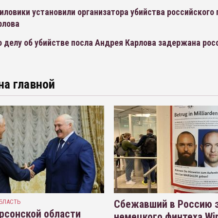
иловики установили организатора убийства российского 
рлова
о делу об убийстве посла Андрея Карлова задержана рос
на главной
БЛАСТЬ
Сбежавший в Россию э
рсонской области
немецкого финтеха Wi