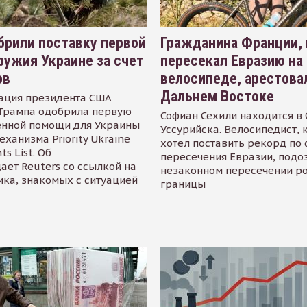
рили поставку первой
Гражданина Франции,
ружия Украине за счет
пересекал Евразию на
ов
велосипеде, арестова
Дальнем Востоке
ация президента США
Трампа одобрила первую
Софиан Сехили находится в
енной помощи для Украины
Уссурийска. Велосипедист,
еханизма Priority Ukraine
хотел поставить рекорд по 
s List. Об
пересечения Евразии, подо
ает Reuters со ссылкой на
незаконном пересечении р
ика, знакомых с ситуацией
границы