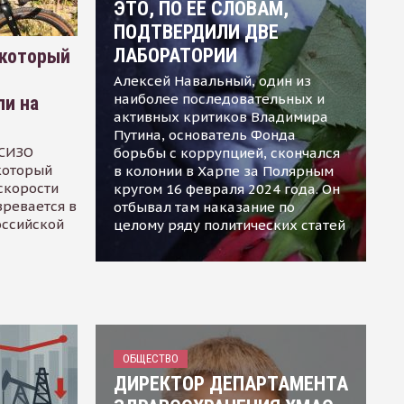
ЭТО, ПО ЕЕ СЛОВАМ,
ПОДТВЕРДИЛИ ДВЕ
ЛАБОРАТОРИИ
 который
Алексей Навальный, один из
наиболее последовательных и
ли на
активных критиков Владимира
Путина, основатель Фонда
 СИЗО
борьбы с коррупцией, скончался
 который
в колонии в Харпе за Полярным
скорости
кругом 16 февраля 2024 года. Он
зревается в
отбывал там наказание по
оссийской
целому ряду политических статей
ОБЩЕСТВО
ДИРЕКТОР ДЕПАРТАМЕНТА