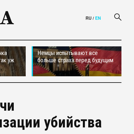
RU
/
EN
чка
Немцы испытывают все
так уж
больше страха перед будущим
чи
изации убийства