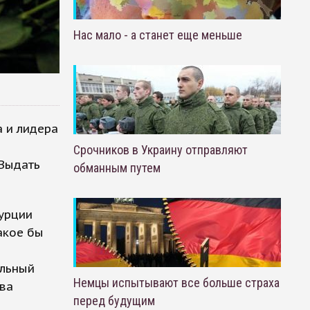
Нас мало - а станет еще меньше
 и лидера
Срочников в Украину отправляют
 Выдать
обманным путем
урции
акое бы
альный
Немцы испытывают все больше страха
ва
перед будущим