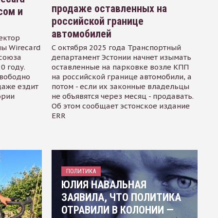
продаже оставленных на
сом и
российской границе
автомобилей
ектор
ы Wirecard
С октября 2025 года Транспортный
осоюза
департамент Эстонии начнет изымать
0 году.
оставленные на парковке возле КПП
свободно
на российской границе автомобили, а
даже ездит
потом - если их законные владельцы
ории
не объявятся через месяц - продавать.
Об этом сообщает эстонское издание
ERR
ПОЛИТИКА
ЮЛИЯ НАВАЛЬНАЯ
ЗАЯВИЛА, ЧТО ПОЛИТИКА
ОТРАВИЛИ В КОЛОНИИ —