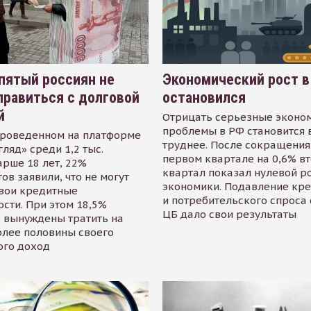
пятый россиян не
Экономический рост в
равиться с долговой
остановился
й
Отрицать серьезные эконо
проблемы в РФ становится 
проведенном на платформе
труднее. После сокращения
гляд» среди 1,2 тыс.
первом квартале на 0,6% в
арше 18 лет, 22%
квартал показал нулевой р
ов заявили, что не могут
экономики. Подавление кр
свои кредитные
и потребительского спроса
сти. При этом 18,5%
ЦБ дало свои результаты
 вынуждены тратить на
олее половины своего
ого доход