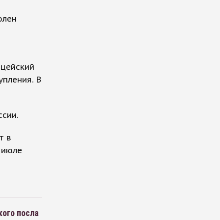
юлен
ицейский
пления. В
сии.
т в
 июле
кого посла