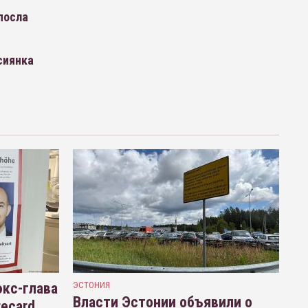
посла
сиянка
кс-глава
ЭСТОНИЯ
Власти Эстонии объявили о
recard