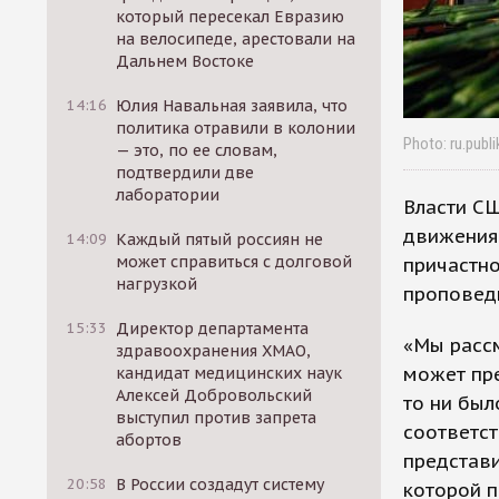
который пересекал Евразию
на велосипеде, арестовали на
Дальнем Востоке
14:16
Юлия Навальная заявила, что
политика отравили в колонии
Photo: ru.publ
— это, по ее словам,
подтвердили две
лаборатории
Власти СШ
движения
14:09
Каждый пятый россиян не
может справиться с долговой
причастно
нагрузкой
проповедн
15:33
Директор департамента
«Мы расс
здравоохранения ХМАО,
может пре
кандидат медицинских наук
Алексей Добровольский
то ни был
выступил против запрета
соответс
абортов
представи
20:58
В России создадут систему
которой п