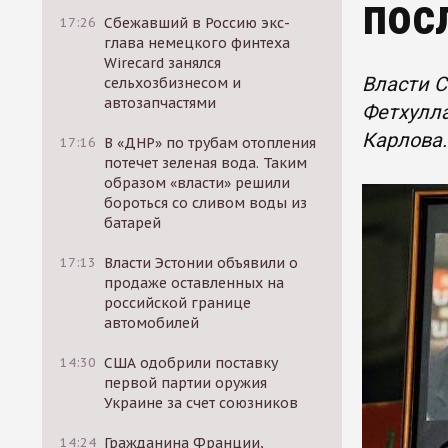
пос
17:26
Сбежавший в Россию экс-
глава немецкого финтеха
Wirecard занялся
Власти 
сельхозбизнесом и
автозапчастями
Фетхулла
Карлова.
17:16
В «ДНР» по трубам отопления
потечет зеленая вода. Таким
образом «власти» решили
бороться со сливом воды из
батарей
17:13
Власти Эстонии объявили о
продаже оставленных на
российской границе
автомобилей
14:30
США одобрили поставку
первой партии оружия
Украине за счет союзников
14:24
Гражданина Франции,