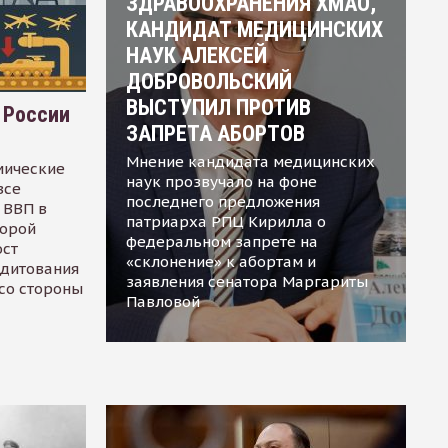
ЗДРАВООХРАНЕНИЯ ХМАО,
КАНДИДАТ МЕДИЦИНСКИХ
НАУК АЛЕКСЕЙ
ДОБРОВОЛЬСКИЙ
ВЫСТУПИЛ ПРОТИВ
 России
ЗАПРЕТА АБОРТОВ
Мнение кандидата медицинских
мические
наук прозвучало на фоне
все
последнего предложения
 ВВП в
патриарха РПЦ Кирилла о
торой
федеральном запрете на
ост
«склонение» к абортам и
едитования
заявления сенатора Маргариты
 со стороны
Павловой