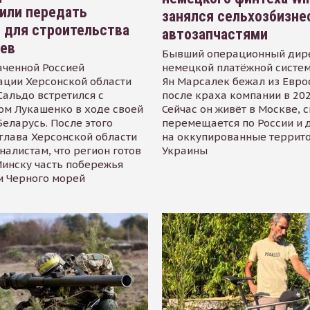
или передать
занялся сельхозбизне
 для строительства
автозапчастями
иев
Бывший операционный дир
аченной Россией
немецкой платёжной систем
ации Херсонской области
Ян Марсалек бежал из Евр
альдо встретился с
после краха компании в 202
ом Лукашенко в ходе своей
Сейчас он живёт в Москве, 
Беларусь. После этого
перемещается по России и 
глава Херсонской области
на оккупированные террит
налистам, что регион готов
Украины
инску часть побережья
и Черного морей