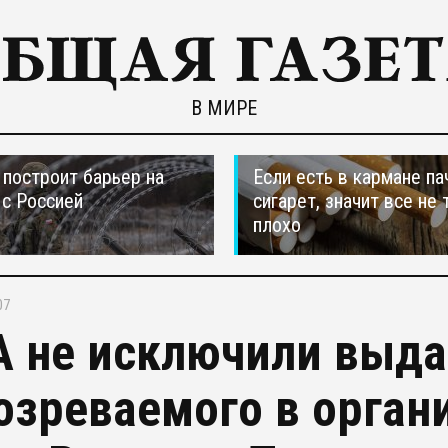
В МИРЕ
построит барьер на
Если есть в кармане па
 с Россией
сигарет, значит все не 
плохо
07
 не исключили выда
озреваемого в орган