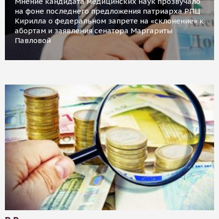
Мнение кандидата медицинских наук прозвучало
на фоне последнего предложения патриарха РПЦ
Кирилла о федеральном запрете на «склонение» к
абортам и заявления сенатора Маргариты
Павловой