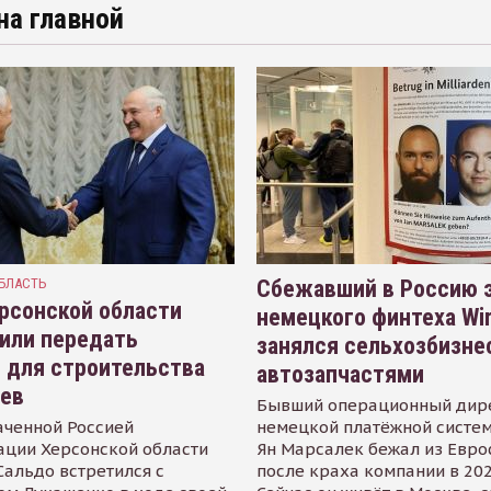
на главной
БЛАСТЬ
Сбежавший в Россию э
рсонской области
немецкого финтеха Wi
или передать
занялся сельхозбизне
 для строительства
автозапчастями
иев
Бывший операционный дир
аченной Россией
немецкой платёжной систем
ации Херсонской области
Ян Марсалек бежал из Евр
альдо встретился с
после краха компании в 202