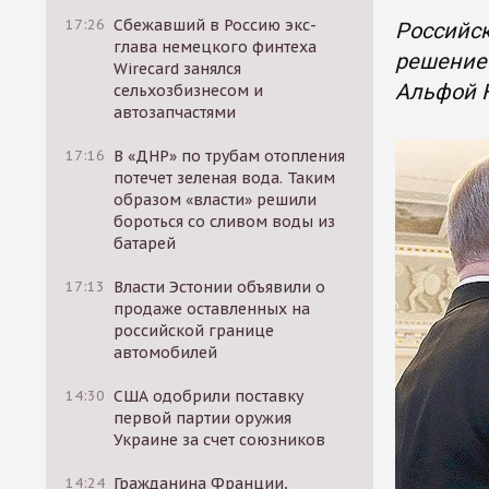
17:26
Сбежавший в Россию экс-
Российск
глава немецкого финтеха
решение
Wirecard занялся
Альфой 
сельхозбизнесом и
автозапчастями
17:16
В «ДНР» по трубам отопления
потечет зеленая вода. Таким
образом «власти» решили
бороться со сливом воды из
батарей
17:13
Власти Эстонии объявили о
продаже оставленных на
российской границе
автомобилей
14:30
США одобрили поставку
первой партии оружия
Украине за счет союзников
14:24
Гражданина Франции,