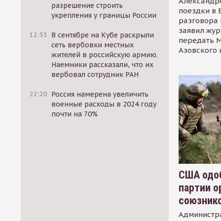
Александр
разрешение строить
поездки в 
укрепления у границы России
разговора 
заявил жур
12:53
В сентябре на Кубе раскрыли
передать М
сеть вербовки местных
Азовского 
жителей в российскую армию.
Наемники рассказали, что их
вербовал сотрудник РАН
22:20
Россия намерена увеличить
военные расходы в 2024 году
почти на 70%
США одоб
партии о
союзник
Администр