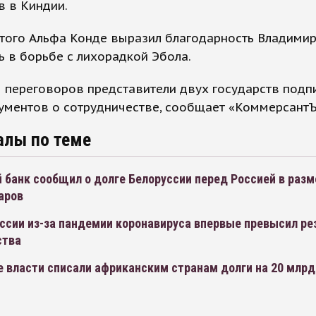
в в Киндии.
того Альфа Конде выразил благодарность Владимир
 в борьбе с лихорадкой Эбола.
 переговоров представители двух государств подп
ументов о сотрудничестве, сообщает «КоммерсантЪ
алы по теме
банк сообщил о долге Белоруссии перед Россией в разм
аров
оссии из-за пандемии коронавируса впервые превысил р
ства
е власти списали африканским странам долги на 20 млрд