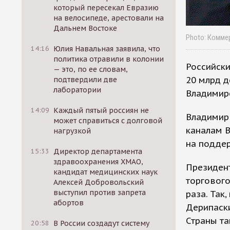
который пересекал Евразию
на велосипеде, арестовали на
Дальнем Востоке
Photo: Комме
14:16
Юлия Навальная заявила, что
политика отравили в колонии
Российски
— это, по ее словам,
20 млрд д
подтвердили две
лаборатории
Владимиро
14:09
Каждый пятый россиян не
Владимир 
может справиться с долговой
каналам 
нагрузкой
на поддер
15:33
Директор департамента
здравоохранения ХМАО,
Президент
кандидат медицинских наук
торгового
Алексей Добровольский
выступил против запрета
раза. Так
абортов
Дерипаски
Страны т
20:58
В России создадут систему