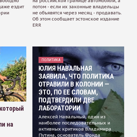
свободно
на российской границе автомобили, а
даже ездит
потом - если их законные владельцы
ории
не объявятся через месяц - продавать.
Об этом сообщает эстонское издание
ERR
ПОЛИТИКА
ЮЛИЯ НАВАЛЬНАЯ
ЗАЯВИЛА, ЧТО ПОЛИТИКА
ОТРАВИЛИ В КОЛОНИИ —
ЭТО, ПО ЕЕ СЛОВАМ,
ПОДТВЕРДИЛИ ДВЕ
ЛАБОРАТОРИИ
 который
Алексей Навальный, один из
наиболее последовательных и
ли на
активных критиков Владимира
Путина, основатель Фонда