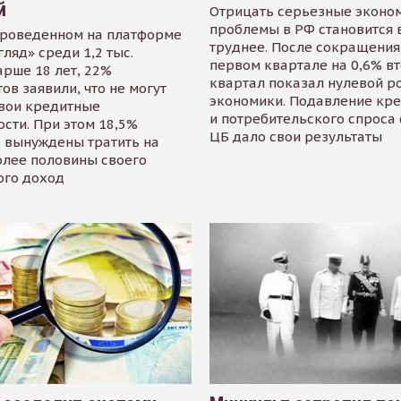
й
Отрицать серьезные эконо
проблемы в РФ становится 
проведенном на платформе
труднее. После сокращения
гляд» среди 1,2 тыс.
первом квартале на 0,6% в
арше 18 лет, 22%
квартал показал нулевой р
ов заявили, что не могут
экономики. Подавление кр
свои кредитные
и потребительского спроса
сти. При этом 18,5%
ЦБ дало свои результаты
 вынуждены тратить на
олее половины своего
ого доход