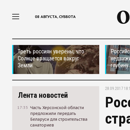
08 АВГУСТА, СУББОТА
Треть россиян уверены, что
Российс
Солнце вращается вокруг
недвижи
Земли
глубину
28.09.2017 18:
Лента новостей
Рос
17:35
Часть Херсонской области
стр
предложили передать
Беларуси для строительства
санаториев