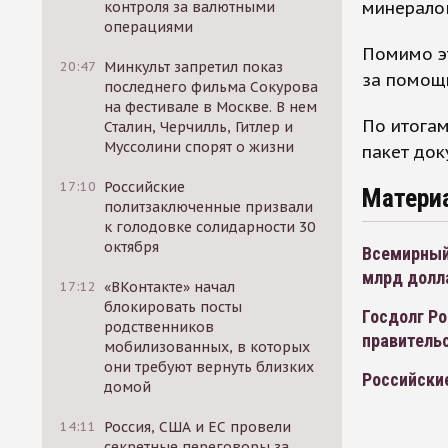
минерало
контроля за валютными
операциями
Помимо э
20:47
Минкульт запретил показ
за помощь
последнего фильма Сокурова
на фестивале в Москве. В нем
По итогам
Сталин, Черчилль, Гитлер и
Муссолини спорят о жизни
пакет док
17:10
Российские
Матери
политзаключенные призвали
к голодовке солидарности 30
октября
Всемирный 
млрд долл
17:12
«ВКонтакте» начал
блокировать посты
Госдолг Р
родственников
правитель
мобилизованных, в которых
они требуют вернуть близких
Российски
домой
14:11
Россия, США и ЕС провели
секретные переговоры за