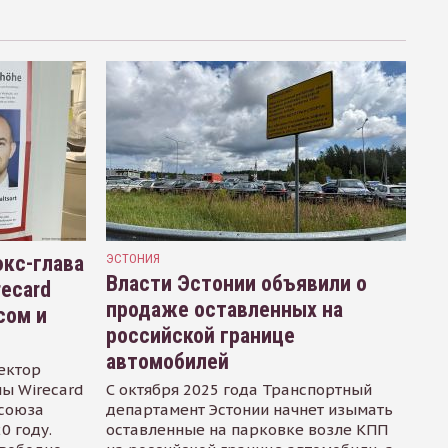
кс-глава
ЭСТОНИЯ
Власти Эстонии объявили о
recard
продаже оставленных на
сом и
российской границе
автомобилей
ектор
ы Wirecard
С октября 2025 года Транспортный
осоюза
департамент Эстонии начнет изымать
0 году.
оставленные на парковке возле КПП