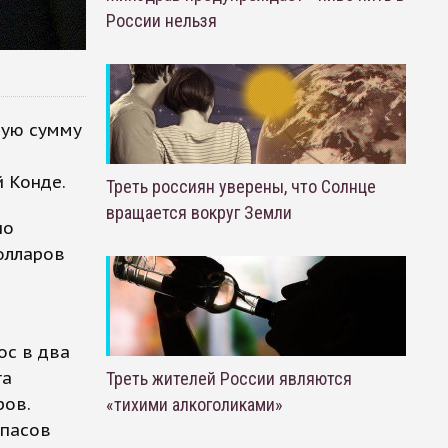
России нельзя
щую сумму
 Конде.
Треть россиян уверены, что Солнце
вращается вокруг Земли
по
олларов
ос в два
га
Треть жителей России являются
ров.
«тихими алкоголиками»
апасов