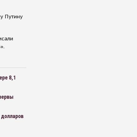
у Путину
исали
».
ере 8,1
езервы
 долларов