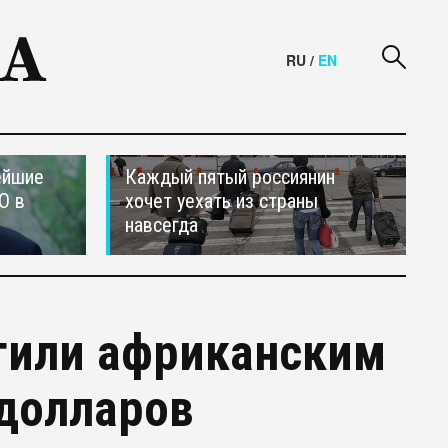
RU
/
EN
ейшие
Каждый пятый россиянин
О в
хочет уехать из страны
навсегда
тили африканским
 долларов