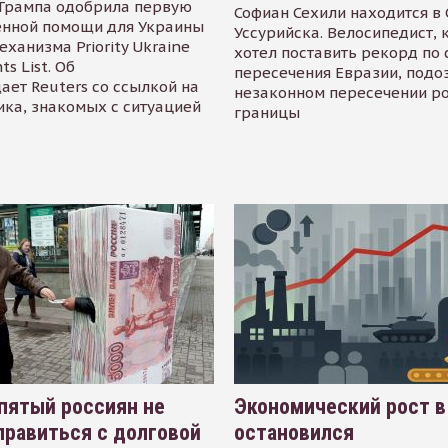
Трампа одобрила первую
Софиан Сехили находится в
енной помощи для Украины
Уссурийска. Велосипедист,
еханизма Priority Ukraine
хотел поставить рекорд по 
s List. Об
пересечения Евразии, подо
ает Reuters со ссылкой на
незаконном пересечении р
ика, знакомых с ситуацией
границы
пятый россиян не
Экономический рост в
равиться с долговой
остановился