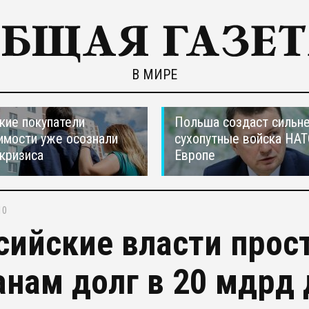
В МИРЕ
кие покупатели
Польша создаст сильн
мости уже осознали
сухопутные войска НАТ
 кризиса
Европе
10
сийские власти прос
анам долг в 20 мдрд