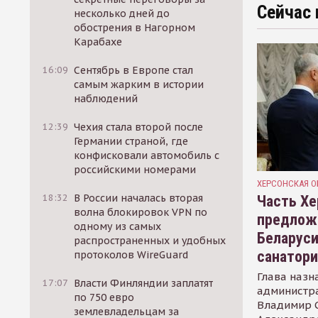
Сейчас 
несколько дней до
обострения в Нагорном
Карабахе
16:09
Сентябрь в Европе стал
самым жарким в истории
наблюдений
12:39
Чехия стала второй после
Германии страной, где
конфисковали автомобиль с
российскими номерами
ХЕРСОНСКАЯ О
18:32
В России началась вторая
Часть Хе
волна блокировок VPN по
предлож
одному из самых
Беларуси
распространенных и удобных
санатор
протоколов WireGuard
Глава назн
17:07
Власти Финляндии заплатят
администр
по 750 евро
Владимир С
землевладельцам за