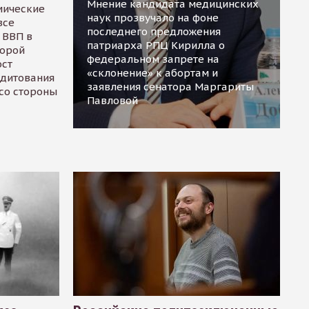
Мнение кандидата медицинских
мические
наук прозвучало на фоне
все
последнего предложения
 ВВП в
патриарха РПЦ Кирилла о
торой
федеральном запрете на
ост
«склонение» к абортам и
едитования
заявления сенатора Маргариты
 со стороны
Павловой