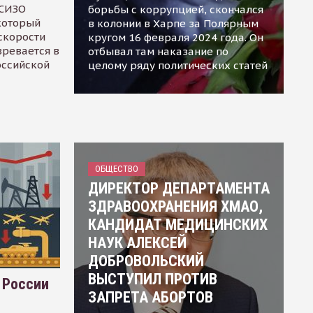
 СИЗО
борьбы с коррупцией, скончался
 который
в колонии в Харпе за Полярным
скорости
кругом 16 февраля 2024 года. Он
зревается в
отбывал там наказание по
оссийской
целому ряду политических статей
ОБЩЕСТВО
ДИРЕКТОР ДЕПАРТАМЕНТА
ЗДРАВООХРАНЕНИЯ ХМАО,
КАНДИДАТ МЕДИЦИНСКИХ
НАУК АЛЕКСЕЙ
ДОБРОВОЛЬСКИЙ
ВЫСТУПИЛ ПРОТИВ
 России
ЗАПРЕТА АБОРТОВ