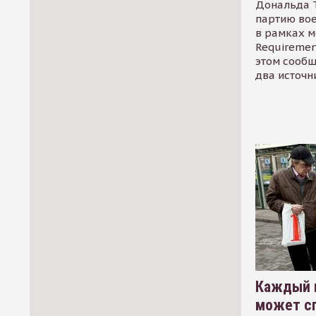
Дональда 
партию во
в рамках м
Requirement
этом сообщ
два источн
Каждый 
может сп