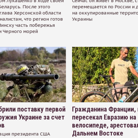
ом Лукашенко в ходе своей
Сейчас он живёт в Москве, 
Беларусь. После этого
перемещается по России и 
глава Херсонской области
на оккупированные террит
налистам, что регион готов
Украины
инску часть побережья
и Черного морей
рили поставку первой
Гражданина Франции,
ружия Украине за счет
пересекал Евразию на
ов
велосипеде, арестова
Дальнем Востоке
ация президента США