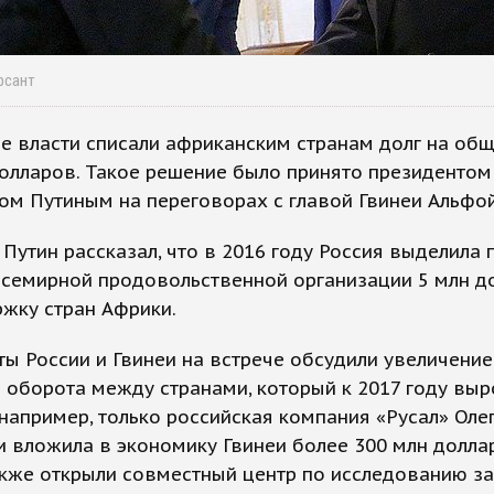
рсант
е власти списали африканским странам долг на об
олларов. Такое решение было принято президентом
м Путиным на переговорах с главой Гвинеи Альфой
Путин рассказал, что в 2016 году Россия выделила 
Всемирной продовольственной организации 5 млн д
жку стран Африки.
ы России и Гвинеи на встрече обсудили увеличение
 оборота между странами, который к 2017 году выр
, например, только российская компания «Русал» Оле
 вложила в экономику Гвинеи более 300 млн долла
акже открыли совместный центр по исследованию з