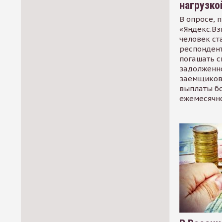
нагрузко
В опросе, 
«Яндекс.Вз
человек ст
респондент
погашать 
задолженно
заемщиков
выплаты б
ежемесячн