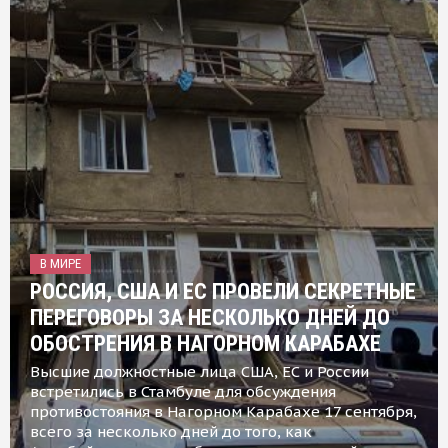
В МИРЕ
РОССИЯ, США И ЕС ПРОВЕЛИ СЕКРЕТНЫЕ
ПЕРЕГОВОРЫ ЗА НЕСКОЛЬКО ДНЕЙ ДО
ОБОСТРЕНИЯ В НАГОРНОМ КАРАБАХЕ
Высшие должностные лица США, ЕС и России
встретились в Стамбуле для обсуждения
противостояния в Нагорном Карабахе 17 сентября,
всего за несколько дней до того, как