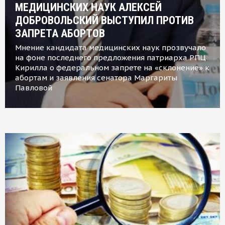
МЕДИЦИНСКИХ НАУК АЛЕКСЕЙ
ДОБРОВОЛЬСКИЙ ВЫСТУПИЛ ПРОТИВ
ЗАПРЕТА АБОРТОВ
Мнение кандидата медицинских наук прозвучало
на фоне последнего предложения патриарха РПЦ
Кирилла о федеральном запрете на «склонение» к
абортам и заявления сенатора Маргариты
Павловой