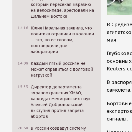
который пересекал Евразию
на велосипеде, арестовали на
Дальнем Востоке
В Средиз
14:16
Юлия Навальная заявила, что
египетско
политика отравили в колонии
мая.
— это, по ее словам,
подтвердили две
лаборатории
Глубоково
основных
14:09
Каждый пятый россиян не
Reuters с
может справиться с долговой
нагрузкой
В распор
15:33
Директор департамента
самолета.
здравоохранения ХМАО,
кандидат медицинских наук
Бортовые
Алексей Добровольский
экспертов
выступил против запрета
абортов
сигналы.
20:58
В России создадут систему