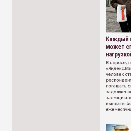
Каждый 
может сп
нагрузко
В опросе, 
«Яндекс.Вз
человек ст
респондент
погашать 
задолженно
заемщиков
выплаты б
ежемесячн