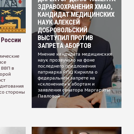
ЗДРАВООХРАНЕНИЯ ХМАО,
КАНДИДАТ МЕДИЦИНСКИХ
НАУК АЛЕКСЕЙ
ДОБРОВОЛЬСКИЙ
ВЫСТУПИЛ ПРОТИВ
 России
ЗАПРЕТА АБОРТОВ
Мнение кандидата медицинских
мические
наук прозвучало на фоне
все
последнего предложения
 ВВП в
патриарха РПЦ Кирилла о
торой
федеральном запрете на
ост
«склонение» к абортам и
едитования
заявления сенатора Маргариты
 со стороны
Павловой