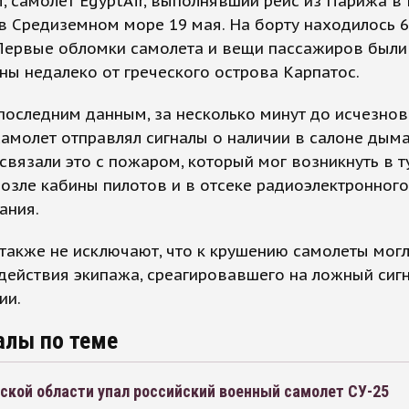
 самолет EgyptAir, выполнявший рейс из Парижа в 
в Средиземном море 19 мая. На борту находилось 
 Первые обломки самолета и вещи пассажиров были
ы недалеко от греческого острова Карпатос.
последним данным, за несколько минут до исчезнов
амолет отправлял сигналы о наличии в салоне дыма
связали это с пожаром, который мог возникнуть в т
озле кабины пилотов и в отсеке радиоэлектронного
ания.
также не исключают, что к крушению самолеты мог
действия экипажа, среагировавшего на ложный сигн
ии.
алы по теме
ской области упал российский военный самолет СУ-25