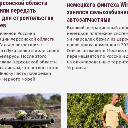
рсонской области
немецкого финтеха Wi
или передать
занялся сельхозбизне
 для строительства
автозапчастями
иев
Бывший операционный дир
аченной Россией
немецкой платёжной систем
ации Херсонской области
Ян Марсалек бежал из Евр
альдо встретился с
после краха компании в 202
ом Лукашенко в ходе своей
Сейчас он живёт в Москве, 
Беларусь. После этого
перемещается по России и 
глава Херсонской области
на оккупированные террит
налистам, что регион готов
Украины
инску часть побережья
и Черного морей