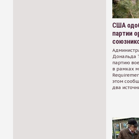
США одоб
партии о
союзник
Администр
Дональда 
партию во
в рамках м
Requirement
этом сообщ
два источн