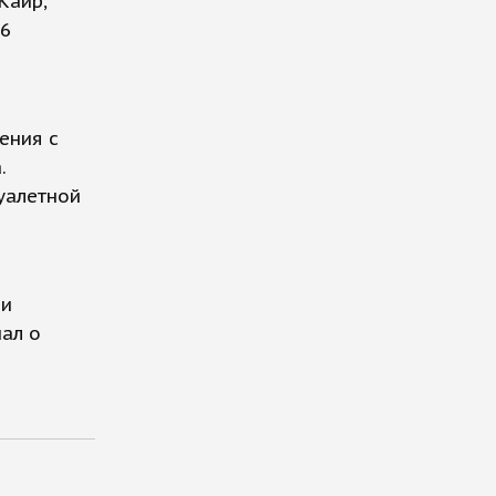
Каир,
66
ения с
.
уалетной
ли
ал о