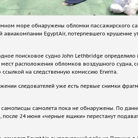
емном море обнаружены обломки пассажирского с
й авиакомпании EgyptAir, потерпевшего крушение у
дное поисковое судно John Lethbridge определило 
 мест расположения обломков воздушного судна, 
о ссылкой на следственную комиссию Египта.
яжении следователей уже есть первые снимки фраг
 самописцы самолета пока не обнаружены. По дан
, после 24 июня «черные ящики» перестанут подава