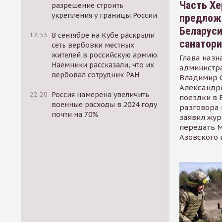
Часть Хе
разрешение строить
укрепления у границы России
предлож
Беларуси
12:53
В сентябре на Кубе раскрыли
санатор
сеть вербовки местных
жителей в российскую армию.
Глава назн
Наемники рассказали, что их
администр
вербовал сотрудник РАН
Владимир С
Александр
22:20
Россия намерена увеличить
поездки в 
военные расходы в 2024 году
разговора 
почти на 70%
заявил жур
передать М
Азовского 