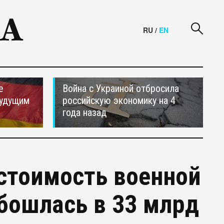
RU
/
EN
е
Война с Украиной отбросила
будущим
российскую экономику на 4
года назад
стоимость военной
обошлась в 33 млрд