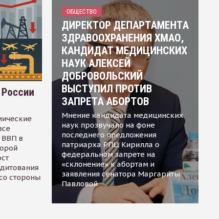
ОБЩЕСТВО
ДИРЕКТОР ДЕПАРТАМЕНТА
ЗДРАВООХРАНЕНИЯ ХМАО,
КАНДИДАТ МЕДИЦИНСКИХ
НАУК АЛЕКСЕЙ
ДОБРОВОЛЬСКИЙ
ВЫСТУПИЛ ПРОТИВ
 России
ЗАПРЕТА АБОРТОВ
Мнение кандидата медицинских
мические
наук прозвучало на фоне
все
последнего предложения
 ВВП в
патриарха РПЦ Кирилла о
торой
федеральном запрете на
ост
«склонение» к абортам и
едитования
заявления сенатора Маргариты
 со стороны
Павловой