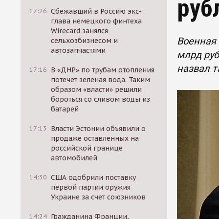
руб
17:26
Сбежавший в Россию экс-
глава немецкого финтеха
Wirecard занялся
Военная 
сельхозбизнесом и
автозапчастями
млрд руб
назвал т
17:16
В «ДНР» по трубам отопления
потечет зеленая вода. Таким
образом «власти» решили
бороться со сливом воды из
батарей
17:13
Власти Эстонии объявили о
продаже оставленных на
российской границе
автомобилей
14:30
США одобрили поставку
первой партии оружия
Украине за счет союзников
14:24
Гражданина Франции,