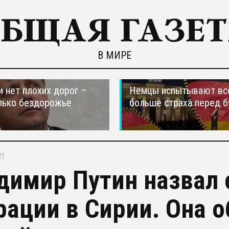
В МИРЕ
и нет плохих дорог –
Немцы испытывают вс
лько бездорожье
больше страха перед 
21
димир Путин назвал 
рации в Сирии. Она 