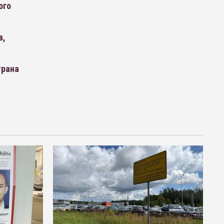
ого
в,
трана