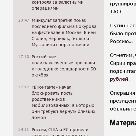
контроля за валютными
группиров
операциями
ТАСС.
20:47
Минкульт запретил показ
Путин нап
последнего фильма Сокурова
на фестивале в Москве. В нем
было прот
Сталин, Черчилль, Гитлер и
Россию».
Муссолини спорят о жизни
Отметим, 
17:10
Российские
Сирии пра
политзаключенные призвали
к голодовке солидарности 30
подсчитал
октября
рублей.
17:12
«ВКонтакте» начал
Операция 
блокировать посты
родственников
президент
мобилизованных, в которых
объявил о
они требуют вернуть близких
домой
Матери
14:11
Россия, США и ЕС провели
секретные переговоры за