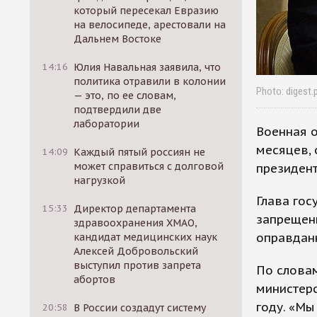
который пересекал Евразию
на велосипеде, арестовали на
Дальнем Востоке
14:16
Юлия Навальная заявила, что
политика отравили в колонии
Photo: digest.
— это, по ее словам,
подтвердили две
лаборатории
Военная о
месяцев, 
14:09
Каждый пятый россиян не
может справиться с долговой
президент
нагрузкой
Глава гос
15:33
Директор департамента
запрещен
здравоохранения ХМАО,
оправдан
кандидат медицинских наук
Алексей Добровольский
выступил против запрета
По слова
абортов
министерс
году. «Мы
20:58
В России создадут систему