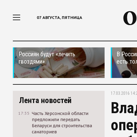
07 АВГУСТА, ПЯТНИЦА
Россиян будут «лечить
В Росси
гвоздями»
есть то
17.03.2016 14:
Лента новостей
Вла
17:35
Часть Херсонской области
опе
предложили передать
Беларуси для строительства
санаториев