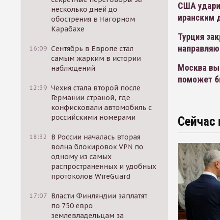
США ударил
несколько дней до
иранским 
обострения в Нагорном
Карабахе
Турция за
направляю
16:09
Сентябрь в Европе стал
самым жарким в истории
Москва вы
наблюдений
поможет б
12:39
Чехия стала второй после
Германии страной, где
конфисковали автомобиль с
российскими номерами
Сейчас 
18:32
В России началась вторая
волна блокировок VPN по
одному из самых
распространенных и удобных
протоколов WireGuard
17:07
Власти Финляндии заплатят
по 750 евро
землевладельцам за