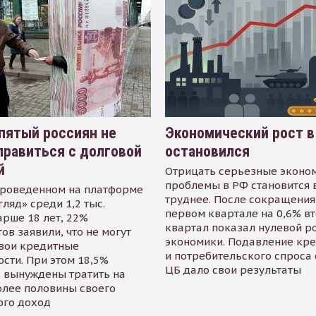
пятый россиян не
Экономический рост в
равиться с долговой
остановился
й
Отрицать серьезные эконо
проблемы в РФ становится 
проведенном на платформе
труднее. После сокращения
гляд» среди 1,2 тыс.
первом квартале на 0,6% в
арше 18 лет, 22%
квартал показал нулевой р
ов заявили, что не могут
экономики. Подавление кр
свои кредитные
и потребительского спроса
сти. При этом 18,5%
ЦБ дало свои результаты
 вынуждены тратить на
олее половины своего
ого доход