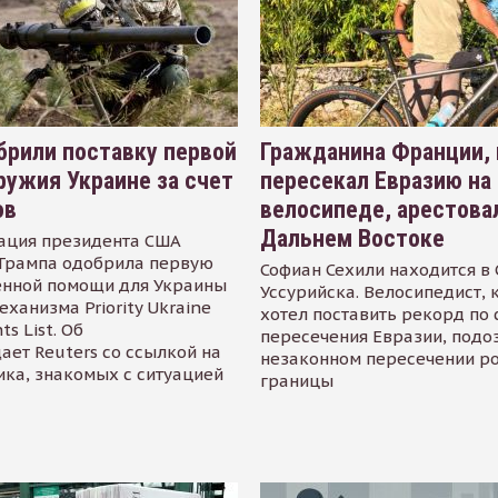
рили поставку первой
Гражданина Франции,
ружия Украине за счет
пересекал Евразию на
ов
велосипеде, арестова
Дальнем Востоке
ация президента США
Трампа одобрила первую
Софиан Сехили находится в
енной помощи для Украины
Уссурийска. Велосипедист,
еханизма Priority Ukraine
хотел поставить рекорд по 
s List. Об
пересечения Евразии, подо
ает Reuters со ссылкой на
незаконном пересечении р
ика, знакомых с ситуацией
границы