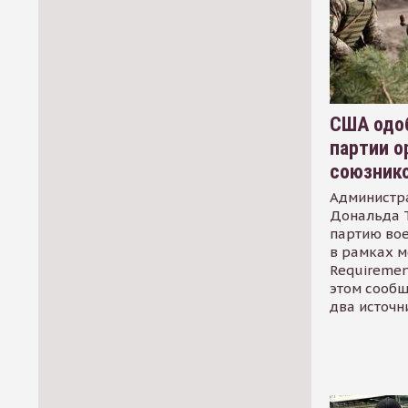
США одоб
партии о
союзник
Администр
Дональда 
партию во
в рамках м
Requirement
этом сообщ
два источн