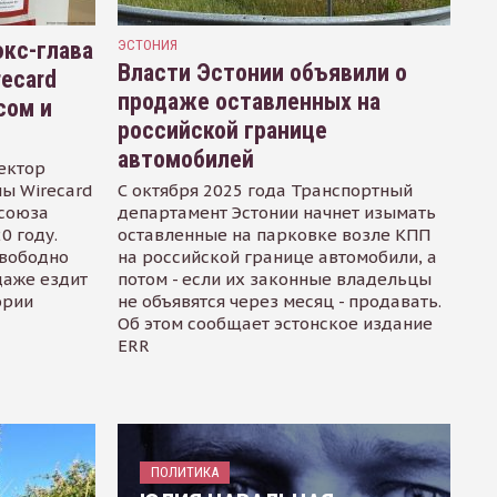
кс-глава
ЭСТОНИЯ
Власти Эстонии объявили о
recard
продаже оставленных на
сом и
российской границе
автомобилей
ектор
ы Wirecard
С октября 2025 года Транспортный
осоюза
департамент Эстонии начнет изымать
0 году.
оставленные на парковке возле КПП
свободно
на российской границе автомобили, а
даже ездит
потом - если их законные владельцы
ории
не объявятся через месяц - продавать.
Об этом сообщает эстонское издание
ERR
ПОЛИТИКА