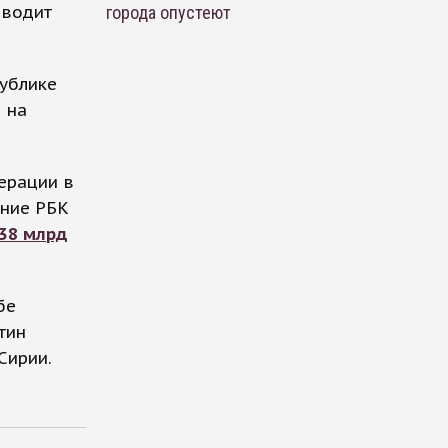
иводит
города опустеют
публике
 на
ерации в
ание РБК
38 млрд
бе
тин
Сирии.