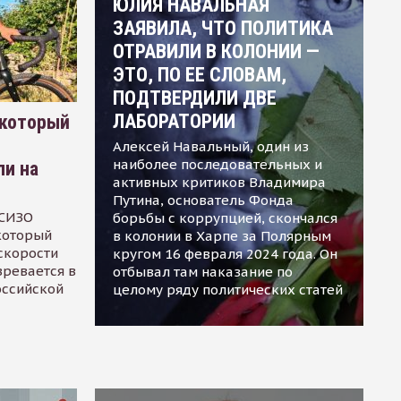
ЮЛИЯ НАВАЛЬНАЯ
ЗАЯВИЛА, ЧТО ПОЛИТИКА
ОТРАВИЛИ В КОЛОНИИ —
ЭТО, ПО ЕЕ СЛОВАМ,
ПОДТВЕРДИЛИ ДВЕ
ЛАБОРАТОРИИ
 который
Алексей Навальный, один из
наиболее последовательных и
ли на
активных критиков Владимира
Путина, основатель Фонда
 СИЗО
борьбы с коррупцией, скончался
 который
в колонии в Харпе за Полярным
скорости
кругом 16 февраля 2024 года. Он
зревается в
отбывал там наказание по
оссийской
целому ряду политических статей