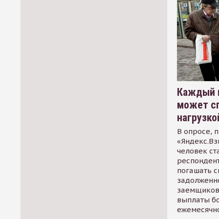
Каждый 
может сп
нагрузко
В опросе, 
«Яндекс.Вз
человек ст
респондент
погашать 
задолженно
заемщиков
выплаты б
ежемесячн