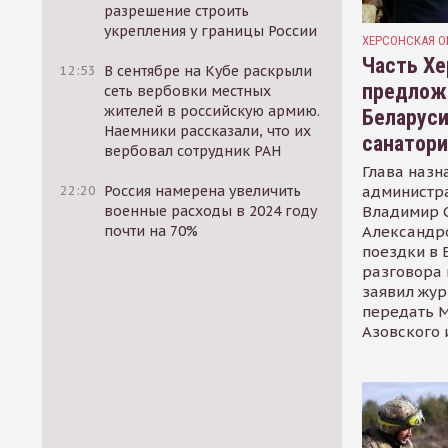
разрешение строить
укрепления у границы России
ХЕРСОНСКАЯ О
Часть Хе
12:53
В сентябре на Кубе раскрыли
предлож
сеть вербовки местных
жителей в российскую армию.
Беларуси
Наемники рассказали, что их
санатор
вербовал сотрудник РАН
Глава назн
администр
22:20
Россия намерена увеличить
Владимир С
военные расходы в 2024 году
Александр
почти на 70%
поездки в 
разговора 
заявил жур
передать М
Азовского 