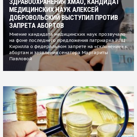
ЗДРАВООХРАНЕНИЯ ХМАО, КАНДИДАТ
МЕДИЦИНСКИХ НАУК АЛЕКСЕЙ
ДОБРОВОЛЬСКИЙ ВЫСТУПИЛ ПРОТИВ
ЗАПРЕТА АБОРТОВ
Мнение кандидата медицинских наук прозвучало
на фоне последнего предложения патриарха РПЦ
Кирилла о федеральном запрете на «склонение» к
абортам и заявления сенатора Маргариты
Павловой