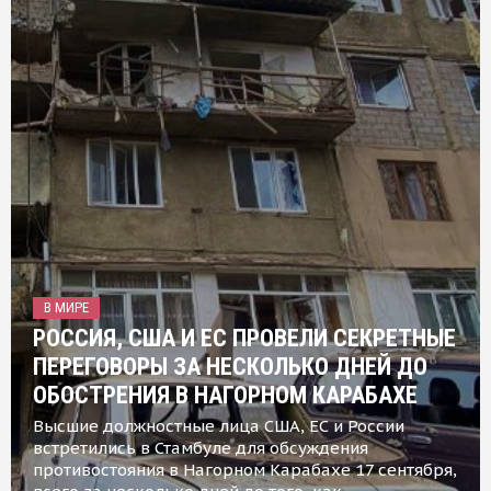
В МИРЕ
РОССИЯ, США И ЕС ПРОВЕЛИ СЕКРЕТНЫЕ
ПЕРЕГОВОРЫ ЗА НЕСКОЛЬКО ДНЕЙ ДО
ОБОСТРЕНИЯ В НАГОРНОМ КАРАБАХЕ
Высшие должностные лица США, ЕС и России
встретились в Стамбуле для обсуждения
противостояния в Нагорном Карабахе 17 сентября,