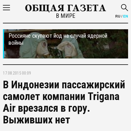
В МИРЕ
RU
/
EN
Россияне скупают йод на случай ядерной
войны
17.08.2015 00:09
В Индонезии пассажирский
самолет компании Trigana
Air врезался в гору.
Выживших нет