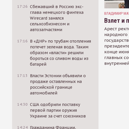
17:26
Сбежавший в Россию экс-
глава немецкого финтеха
ВЛАДИМИР МА
Wirecard занялся
Взлет и 
сельхозбизнесом и
Арест рект
автозапчастями
народного 
государств
17:16
В «ДНР» по трубам отопления
президенте
потечет зеленая вода. Таким
конце июня
образом «власти» решили
главных со
бороться со сливом воды из
внутренней
батарей
17:13
Власти Эстонии объявили о
продаже оставленных на
российской границе
автомобилей
14:30
США одобрили поставку
первой партии оружия
Украине за счет союзников
14:24
Гражданина Франции,