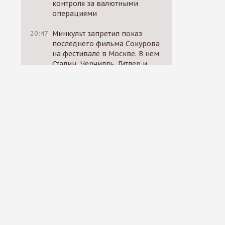
контроля за валютными
операциями
20:47
Минкульт запретил показ
последнего фильма Сокурова
на фестивале в Москве. В нем
Сталин, Черчилль, Гитлер и
Муссолини спорят о жизни
17:10
Российские
политзаключенные призвали
к голодовке солидарности 30
октября
17:12
«ВКонтакте» начал
блокировать посты
родственников
мобилизованных, в которых
они требуют вернуть близких
домой
14:11
Россия, США и ЕС провели
секретные переговоры за