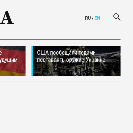
RU
/
EN
е
США пообещали годами
будущим
поставлять оружие Украине