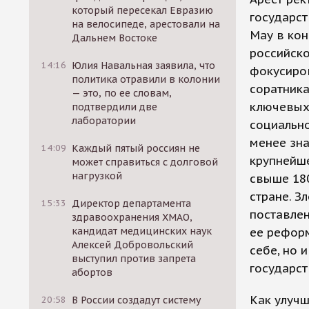
который пересекал Евразию
государст
на велосипеде, арестовали на
Мау в кон
Дальнем Востоке
российско
14:16
Юлия Навальная заявила, что
фокусиров
политика отравили в колонии
соратника
— это, по ее словам,
ключевых
подтвердили две
лаборатории
социально
менее зна
14:09
Каждый пятый россиян не
крупнейш
может справиться с долговой
нагрузкой
свыше 180
стране. З
15:33
Директор департамента
поставле
здравоохранения ХМАО,
ее рефор
кандидат медицинских наук
Алексей Добровольский
себе, но 
выступил против запрета
государст
абортов
Как улучш
20:58
В России создадут систему