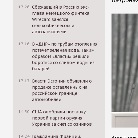
патрона
17:26
Сбежавший в Россию экс-
глава немецкого финтеха
Wirecard занялся
сельхозбизнесом и
автозапчастями
17:16
В «ДНР» по трубам отопления
потечет зеленая вода. Таким
образом «власти» решили
бороться со сливом воды из
батарей
17:13
Власти Эстонии объявили о
продаже оставленных на
российской границе
автомобилей
14:30
США одобрили поставку
первой партии оружия
Украине за счет союзников
14:24
Гражданина Франции,
Арест рек