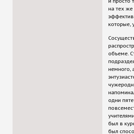
и просто 
на тех же
эффектив
которые, 
Сосуществ
распрост
объеме. С
подразде
немного, 
энтузиаст
чужеродн
напомина
одни пяте
повсемест
учителями
был в кур
был спосо