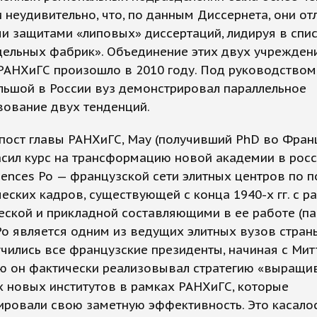
и неудивительно, что, по данным Диссернета, они от
 защитами «липовых» диссертаций, лидируя в спи
дельных фабрик». Объединение этих двух учрежден
РАНХиГС произошло в 2010 году. Под руководством
льшой в России вуз демонстрировал параллельное
вование двух тенденций.
пост главы РАНХиГС, Мау (получивший PhD во Фран
сил курс на трансформацию новой академии в рос
iences Po — французской сети элитных центров по 
еских кадров, существующей с конца 1940-х гг. с р
еской и прикладной составляющими в ее работе (п
Po является одним из ведущих элитных вузов страны
чились все французские президенты, начиная с Митт
ью он фактически реализовывал стратегию «выращи
 новых институтов в рамках РАНХиГС, которые
ровали свою заметную эффективность. Это касалос