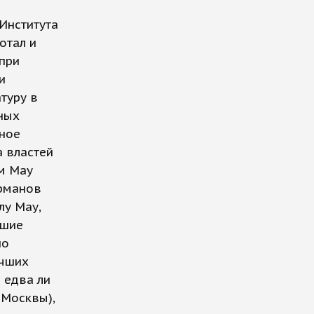
 Института
отал и
 при
и
туру в
ных
чное
 властей
м Мау
арманов
лу Мау,
вшие
но
учших
 едва ли
 Москвы),