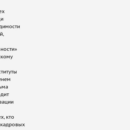
ех
ди
одимости
й,
вности»
скому
ституты
енем
сьма
одит
зации
х, кто
и кадровых