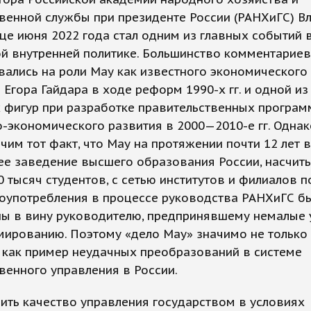
венной службы при президенте России (РАНХиГС) В
це июня 2022 года стал одним из главных событий 
й внутренней политике. Большинство комментариев
ались на роли Мау как известного экономического 
 Егора Гайдара в ходе реформ 1990-х гг. и одной из
 фигур при разработке правительственных програм
-экономического развития в 2000—2010-е гг. Однак
чим тот факт, что Мау на протяжении почти 12 лет 
ее заведение высшего образования России, насчи
 тысяч студентов, с сетью институтов и филиалов п
лоупотребления в процессе руководства РАНХиГС б
ны в вину руководителю, предпринявшему немалые 
мированию. Поэтому «дело Мау» значимо не только
и как пример неудачных преобразований в системе
венного управления в России.
ить качество управления государством в условиях