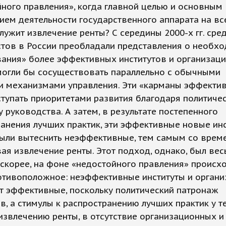
ного правления», когда главной целью и основным
ем деятельности государственного аппарата на вс
лужит извлечение ренты? С середины 2000-х гг. сре
стов в России преобладали представления о необх
ания» более эффективных институтов и организаци
могли бы сосуществовать параллельно с обычными
и механизмами управления. Эти «карманы эффекти
тупать приоритетами развития благодаря политиче
 руководства. А затем, в результате постепенного
анения лучших практик, эти эффективные новые ин
ыли вытеснить неэффективные, тем самым со врем
ая извлечение ренты. Этот подход, однако, был ве
скорее, на фоне «недостойного правления» происх
отивоположное: неэффективные институты и органи
т эффективные, поскольку политический патронаж
в, а стимулы к распространению лучших практик у те
извлечению ренты, в отсутствие организационных 