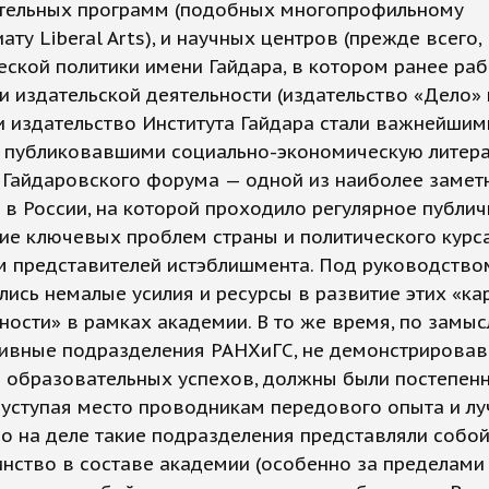
тельных программ (подобных многопрофильному
ату Liberal Arts), и научных центров (прежде всего,
ской политики имени Гайдара, в котором ранее раб
 и издательской деятельности (издательство «Дело»
 издательство Института Гайдара стали важнейшим
, публиковавшими социально-экономическую литера
и Гайдаровского форума — одной из наиболее замет
в России, на которой проходило регулярное публи
е ключевых проблем страны и политического курса
м представителей истэблишмента. Под руководство
ись немалые усилия и ресурсы в развитие этих «к
ости» в рамках академии. В то же время, по замыс
ивные подразделения РАНХиГС, не демонстрирова
и образовательных успехов, должны были постепен
 уступая место проводникам передового опыта и л
Но на деле такие подразделения представляли собой
нство в составе академии (особенно за пределами