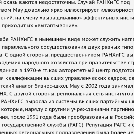
й оказываются недостаточны. Случай РАНХиГС под
твом Мау довольно ярко иллюстрирует иллюзорност
лений: на смену «выращиванию» эффективных инсти
 приходит их «вытаптывание».
себе РАНХиГС в нынешнем виде может служить наг
 параллельного сосуществования двух разных типо
в. С одной стороны, предшественником РАНХиГС вы
кадемия народного хозяйства при правительстве с
зданная в 1970-е гг. как авторитетный центр подгото
я квалификации высших управленческих кадров, с
тский аналог бизнес-школ. Мау с 2002 года занимал
НХ. С другой стороны, региональная сеть институтов
 РАНХиГС выросла из системы высших партийных ш
 которые, наряду с другими учреждениями партийн
ия, после 1991 года были преобразованы в Россий
государственной службы (РАГС). Репутация РАГС и 
ленных региональных подразделений была более ч