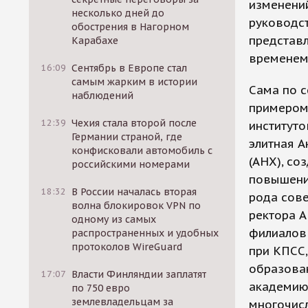
изменени
несколько дней до
руководс
обострения в Нагорном
представ
Карабахе
временем
16:09
Сентябрь в Европе стал
самым жарким в истории
Сама по 
наблюдений
примером
12:39
Чехия стала второй после
институто
Германии страной, где
элитная А
конфисковали автомобиль с
(АНХ), со
российскими номерами
повышени
18:32
В России началась вторая
рода сове
волна блокировок VPN по
ректора А
одному из самых
филиалов
распространенных и удобных
протоколов WireGuard
при КПСС,
образован
17:07
Власти Финляндии заплатят
академию 
по 750 евро
землевладельцам за
многочис