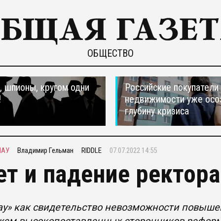
ОБЩЕСТВО
 шпионы, кругом одни
Российские покупатели
!
недвижимости уже осо
глубину кризиса
МАУ
Владимир Гельман
RIDDLE
07.07.2022 14:55
ет и падение ректор
у» как свидетельство невозможности повышен