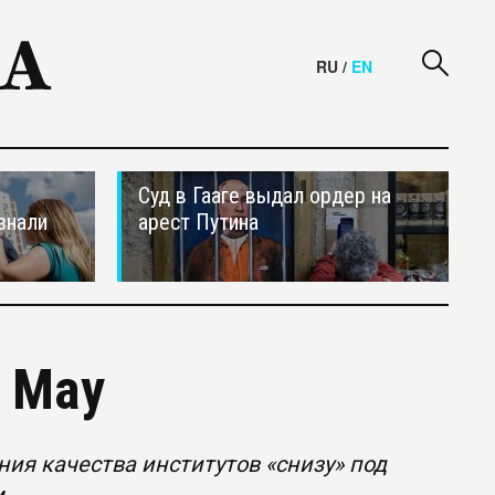
RU
/
EN
Суд в Гааге выдал ордер на
знали
арест Путина
а Мау
ия качества институтов «снизу» под