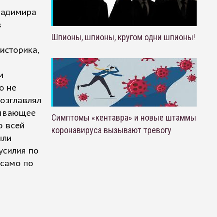
ладимира
в
Шпионы, шпионы, кругом одни шпионы!
историка,
м
о не
возглавлял
тывающее
Симптомы «кентавра» и новые штаммы
о всей
коронавируса вызывают тревогу
ыли
усилия по
 само по