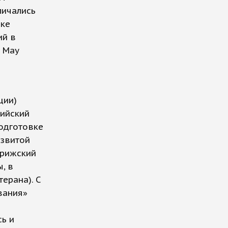
личались
ске
ий в
 Мау
ции)
сийский
подготовке
азвитой
арижский
, в
ерана). С
вания»
ь и