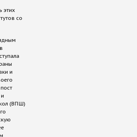
ь этих
тутов со
лядным
в
ступала
траны
вки и
воего
 пост
 и
кол (ВПШ)
ого
скую
ее
ем