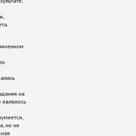
зультате,
и,
та.
аниченном
ло
вались
адания на
е являлось
с
зумеется,
, но не
сная