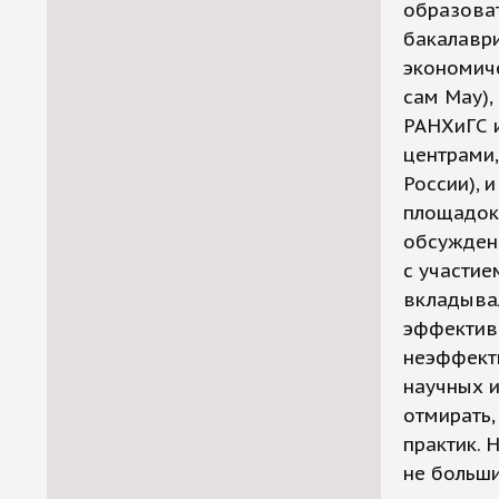
образова
бакалаври
экономиче
сам Мау),
РАНХиГС и
центрами
России), 
площадок 
обсуждени
с участие
вкладывал
эффективн
неэффект
научных 
отмирать,
практик. 
не больши