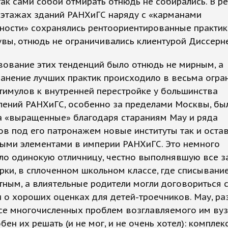
так сами собой отмирать отнюдь не собирались. В ре
 этажах зданий РАНХиГС наряду с «карманами
ности» сохранялись рентоориентированные практик
увы, отнюдь не ограничивались клиентурой Диссерне
ование этих тенденций было отнюдь не мирным, а
ранение лучших практик происходило в весьма огр
тимулов к внутренней перестройке у большинства
лений РАНХиГС, особенно за пределами Москвы, бы
а «выращенные» благодаря стараниям Мау и ряда
ов под его патронажем новые институты так и оста
ыми элементами в империи РАНХиГС. Это немного
ло одинокую отличницу, честно выполнявшую все з
рки, в сплоченном школьном классе, где списывани
ным, а влиятельные родители могли договориться 
 о хороших оценках для детей-троечников. Мау, ра
се многочисленных проблем возглавляемого им вуза
бен их решать (и не мог, и не очень хотел): комплек