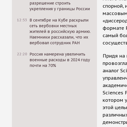
разрешение строить
спорной, 
укрепления у границы России
массовыми
«диссеро
12:53
В сентябре на Кубе раскрыли
сеть вербовки местных
формате 
жителей в российскую армию.
самый бо
Наемники рассказали, что их
сосущест
вербовал сотрудник РАН
22:20
Россия намерена увеличить
Придя на 
военные расходы в 2024 году
провозгла
почти на 70%
аналог Sc
управленч
академич
Sciences 
котором у
этой цел
различных
демонстри