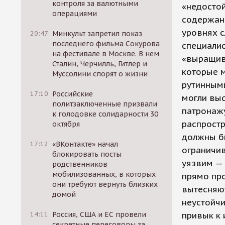
контроля за валютными
«недостой
операциями
содержани
уровнях с
20:47
Минкульт запретил показ
последнего фильма Сокурова
специали
на фестивале в Москве. В нем
«выращив
Сталин, Черчилль, Гитлер и
которые 
Муссолини спорят о жизни
рутинным
17:10
Российские
могли выс
политзаключенные призвали
патронажу
к голодовке солидарности 30
распростр
октября
должны б
17:12
«ВКонтакте» начал
ограничив
блокировать посты
уязвим — 
родственников
мобилизованных, в которых
прямо пр
они требуют вернуть близких
вытесняю
домой
неустойчи
привык к 
14:11
Россия, США и ЕС провели
секретные переговоры за