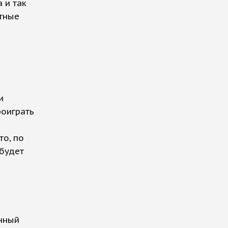
 и так
стные
й
и
роиграть
то, по
 будет
нный