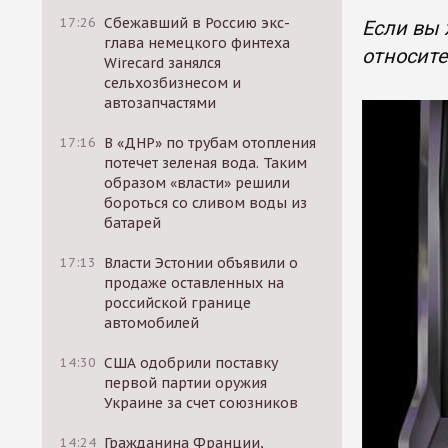
17:26
Сбежавший в Россию экс-
Если вы 
глава немецкого финтеха
относит
Wirecard занялся
сельхозбизнесом и
автозапчастями
17:16
В «ДНР» по трубам отопления
потечет зеленая вода. Таким
образом «власти» решили
бороться со сливом воды из
батарей
17:13
Власти Эстонии объявили о
продаже оставленных на
российской границе
автомобилей
14:30
США одобрили поставку
первой партии оружия
Украине за счет союзников
14:24
Гражданина Франции,