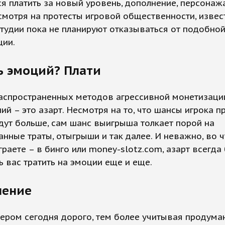
я платить за новый уровень, дополнение, персонажа
смотря на протесты игровой общественности, изве
тудии пока не планируют отказываться от подобно
ции.
ь эмоций? Плати
распространенных методов агрессивной монетизаци
ий – это азарт. Несмотря на то, что шансы игрока п
дут больше, сам шанс выигрыша толкает порой на
нные траты, отыгрыши и так далее. И неважно, во ч
играете – в бинго или money-slotz.com, азарт всегда
ь вас тратить на эмоции еще и еще.
чение
ером сегодня дорого, тем более учитывая продума