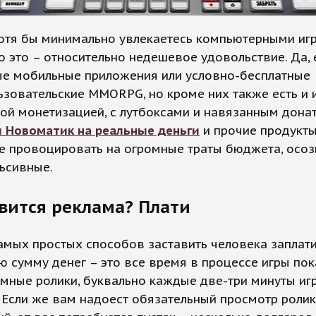
отя бы минимально увлекаетесь компьютерными иг
то это – относительно недешевое удовольствие. Да, 
ые мобильные приложения или условно-бесплатные
зовательские MMORPG, но кроме них также есть и 
ой монетизацией, с лутбоксами и навязанным дона
 Новоматик на реальные деньги
и прочие продукты
е провоцировать на огромные траты бюджета, осо
льсивные.
вится реклама? Плати
амых простых способов заставить человека заплат
 сумму денег – это все время в процессе игры по
мные ролики, буквально каждые две-три минуты иг
 Если же вам надоест обязательный просмотр ролик