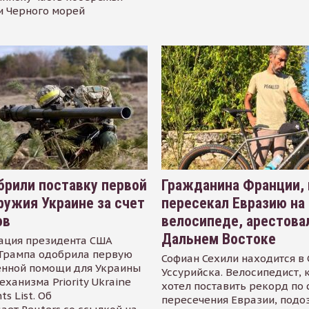
и Черного морей
рили поставку первой
Гражданина Франции,
ружия Украине за счет
пересекал Евразию на
ов
велосипеде, арестова
Дальнем Востоке
ация президента США
Трампа одобрила первую
Софиан Сехили находится в
енной помощи для Украины
Уссурийска. Велосипедист,
еханизма Priority Ukraine
хотел поставить рекорд по 
s List. Об
пересечения Евразии, подо