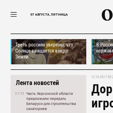
07 АВГУСТА, ПЯТНИЦА
Треть россиян уверены, что
В Росси
Солнце вращается вокруг
нержав
Земли
12.10.2017 00:
Лента новостей
Дор
17:35
Часть Херсонской области
игр
предложили передать
Беларуси для строительства
санаториев