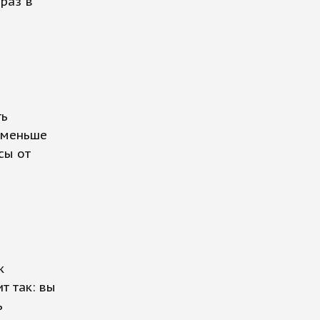
 раз в
ть
ь меньше
сы от
к
т так: вы
ь