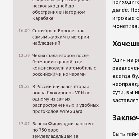
приходитс
несколько дней до
далее. Не
обострения в Нагорном
игровые с
Карабахе
монетиза
16:09
Сентябрь в Европе стал
самым жарким в истории
Хочеш
наблюдений
12:39
Чехия стала второй после
Один из 
Германии страной, где
развлечен
конфисковали автомобиль с
российскими номерами
всегда бу
неоправда
18:32
В России началась вторая
сути, вы 
волна блокировок VPN по
одному из самых
заставлят
распространенных и удобных
протоколов WireGuard
Заклю
17:07
Власти Финляндии заплатят
по 750 евро
Быть гейм
землевладельцам за