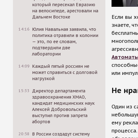
который пересекал Евразию
на велосипеде, арестовали на
Если вы х
Дальнем Востоке
знаете, ч
14:16
Юлия Навальная заявила, что
бесплатн
политика отравили в колонии
многополь
— это, по ее словам,
подтвердили две
агрессивн
лаборатории
Автоматы
способны
14:09
Каждый пятый россиян не
или импу
может справиться с долговой
нагрузкой
Не нра
15:33
Директор департамента
здравоохранения ХМАО,
кандидат медицинских наук
Один из с
Алексей Добровольский
небольшую
выступил против запрета
абортов
ему рекла
процесса.
20:58
В России создадут систему