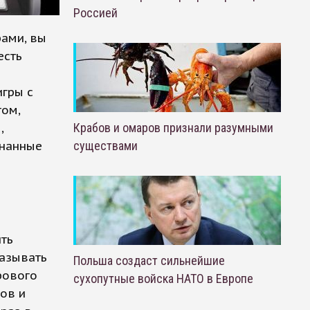
Россией
рами, вы
есть
игры с
том,
,
Крабов и омаров признали разумными
знанные
существами
ить
казывать
Польша создаст сильнейшие
рового
сухопутные войска НАТО в Европе
ов и