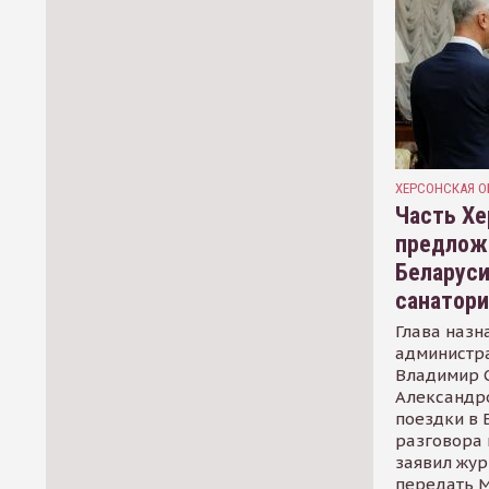
ХЕРСОНСКАЯ О
Часть Хе
предлож
Беларуси
санатор
Глава назн
администр
Владимир С
Александр
поездки в 
разговора 
заявил жур
передать М