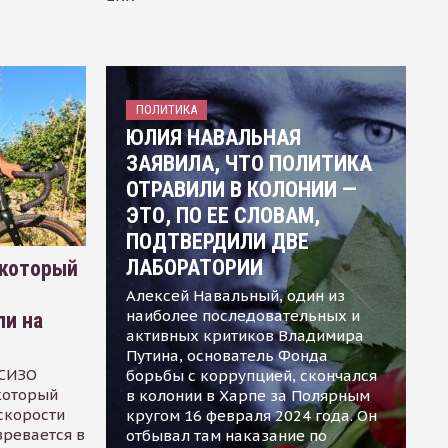
ПОЛИТИКА
ЮЛИЯ НАВАЛЬНАЯ
ЗАЯВИЛА, ЧТО ПОЛИТИКА
ОТРАВИЛИ В КОЛОНИИ —
ЭТО, ПО ЕЕ СЛОВАМ,
ПОДТВЕРДИЛИ ДВЕ
ЛАБОРАТОРИИ
 который
Алексей Навальный, один из
наиболее последовательных и
ли на
активных критиков Владимира
Путина, основатель Фонда
 СИЗО
борьбы с коррупцией, скончался
 который
в колонии в Харпе за Полярным
скорости
кругом 16 февраля 2024 года. Он
зревается в
отбывал там наказание по