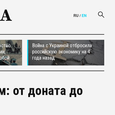
RU
/
EN
рство
Война с Украиной отбросила
ми,
российскую экономику на 4
обой
года назад
: от доната до