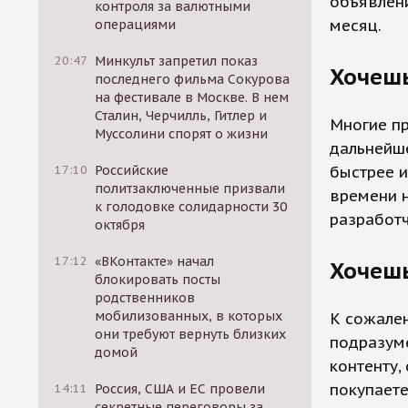
объявлени
контроля за валютными
месяц.
операциями
20:47
Минкульт запретил показ
Хочешь
последнего фильма Сокурова
на фестивале в Москве. В нем
Сталин, Черчилль, Гитлер и
Многие пр
Муссолини спорят о жизни
дальнейш
быстрее и
17:10
Российские
политзаключенные призвали
времени н
к голодовке солидарности 30
разработ
октября
17:12
«ВКонтакте» начал
Хочешь
блокировать посты
родственников
мобилизованных, в которых
К сожален
они требуют вернуть близких
подразуме
домой
контенту,
покупаете
14:11
Россия, США и ЕС провели
секретные переговоры за