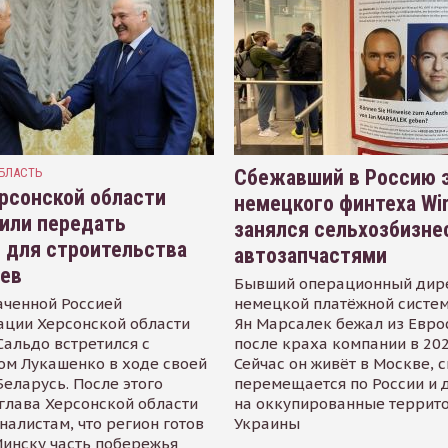
БЛАСТЬ
Сбежавший в Россию э
рсонской области
немецкого финтеха Wi
или передать
занялся сельхозбизне
 для строительства
автозапчастями
иев
Бывший операционный дир
аченной Россией
немецкой платёжной систем
ации Херсонской области
Ян Марсалек бежал из Евр
альдо встретился с
после краха компании в 202
ом Лукашенко в ходе своей
Сейчас он живёт в Москве, 
Беларусь. После этого
перемещается по России и 
глава Херсонской области
на оккупированные террит
налистам, что регион готов
Украины
инску часть побережья