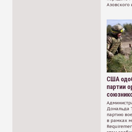
Азовского 
США одоб
партии о
союзник
Администр
Дональда 
партию во
в рамках м
Requirement