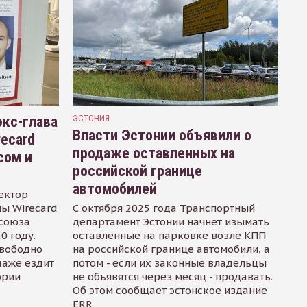
кс-глава
ЭСТОНИЯ
Власти Эстонии объявили о
recard
продаже оставленных на
сом и
российской границе
автомобилей
ектор
ы Wirecard
С октября 2025 года Транспортный
осоюза
департамент Эстонии начнет изымать
0 году.
оставленные на парковке возле КПП
свободно
на российской границе автомобили, а
даже ездит
потом - если их законные владельцы
ории
не объявятся через месяц - продавать.
Об этом сообщает эстонское издание
ERR