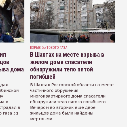
ВЗРЫВ БЫТОВОГО ГАЗА
ил
В Шахтах на месте взрыва в
ьцов
жилом доме спасатели
ыва дома
обнаружили тело пятой
погибшей
 дал
В Шахтах Ростовской области на месте
ябинской
частичного обрушения
му
многоквартирного дома спасатели
ма в
обнаружили тело пятого погибшего.
страдал в
Вечером во вторник еще двое
 газа 31
жильцов дома были найдены
мертвыми