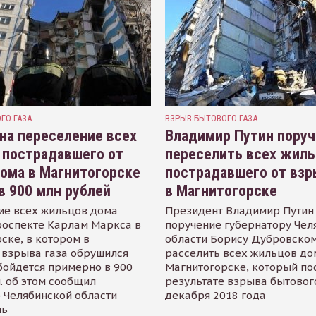
ГО ГАЗА
ВЗРЫВ БЫТОВОГО ГАЗА
на переселение всех
Владимир Путин поруч
 пострадавшего от
переселить всех жил
ома в Магнитогорске
пострадавшего от взр
в 900 млн рублей
в Магнитогорске
ие всех жильцов дома
Президент Владимир Путин
роспекте Карлам Маркса в
поручение губернатору Чел
ске, в котором в
области Борису Дубровско
 взрыва газа обрушился
расселить всех жильцов до
бойдется примерно в 900
Магнитогорске, который по
. об этом сообщил
результате взрыва бытового
 Челябинской области
декабря 2018 года
ль