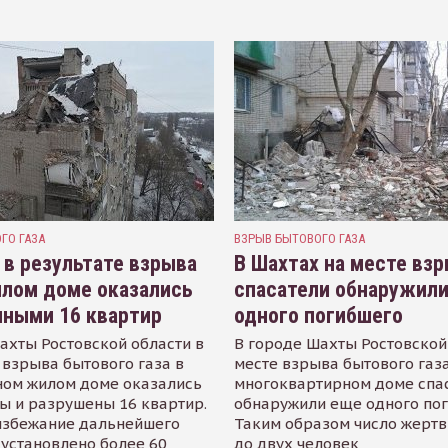
ГО ГАЗА
ВЗРЫВ БЫТОВОГО ГАЗА
 в результате взрыва
В Шахтах на месте вз
илом доме оказались
спасатели обнаружил
нными 16 квартир
одного погибшего
ахты Ростовской области в
В городе Шахты Ростовской
 взрыва бытового газа в
месте взрыва бытового газа
ном жилом доме оказались
многоквартирном доме спа
ы и разрушены 16 квартир.
обнаружили еще одного пог
избежание дальнейшего
Таким образом число жертв
установлено более 60
до двух человек