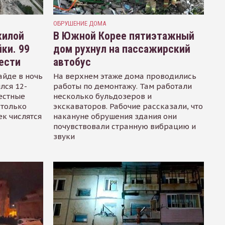
ОБРУШЕНИЕ ДОМА
жилой
В Южной Корее пятиэтажный
ки. 99
дом рухнул на пассажирский
вести
автобус
йде в ночь
На верхнем этаже дома проводились
лся 12-
работы по демонтажу. Там работали
естные
несколько бульдозеров и
 только
экскаваторов. Рабочие рассказали, что
ек числятся
накануне обрушения здания они
почувствовали странную вибрацию и
звуки