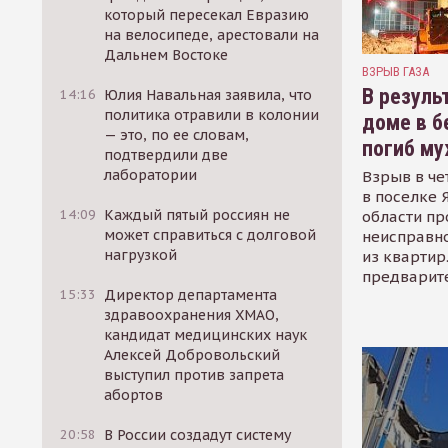
который пересекал Евразию
на велосипеде, арестовали на
Дальнем Востоке
ВЗРЫВ ГАЗА
В резуль
14:16
Юлия Навальная заявила, что
политика отравили в колонии
доме в б
— это, по ее словам,
погиб м
подтвердили две
лаборатории
Взрыв в ч
в поселке 
14:09
Каждый пятый россиян не
области пр
может справиться с долговой
неисправно
нагрузкой
из квартир
предварит
15:33
Директор департамента
здравоохранения ХМАО,
кандидат медицинских наук
Алексей Добровольский
выступил против запрета
абортов
20:58
В России создадут систему