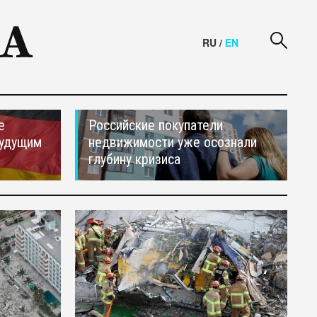
RU
/
EN
е
Российские покупатели
будущим
недвижимости уже осознали
глубину кризиса