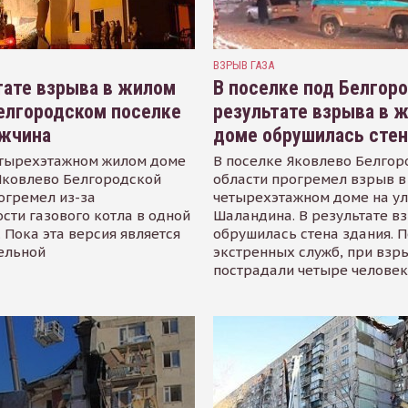
ВЗРЫВ ГАЗА
тате взрыва в жилом
В поселке под Белгор
елгородском поселке
результате взрыва в 
ужчина
доме обрушилась стен
етырехэтажном жилом доме
В поселке Яковлево Белгор
Яковлево Белгородской
области прогремел взрыв в
огремел из-за
четырехэтажном доме на у
сти газового котла в одной
Шаландина. В результате в
. Пока эта версия является
обрушилась стена здания. 
ельной
экстренных служб, при взр
пострадали четыре челове