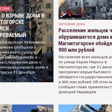
СТВИЯ
Е О ВЗРЫВЕ ДОМА В
ТОГОРСКЕ
ОБРУШЕНИЕ ДОМА
ЛСЯ
Расселение жильцов 
РЕВАЕМЫЙ
обрушившегося дома 
ка Киргизии Халимахон
Магнитогорске обойде
динова сообщила о
900 млн рублей
нии своего супруга
Расселение всех жильцов 
на Зайнабидинова в
по улице Карла Маркса в
расследования дела о
Магнитогорске, где 31 дек
многоквартирного дома в
прогремел взрыв бытового 
горске 31 декабря
обойдется государственно
в 900 млн рублей. Об этом 
сообщил глава правительст
Дмитрий Медведев