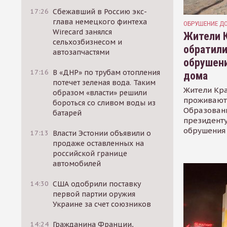
17:26
Сбежавший в Россию экс-
глава немецкого финтеха
ОБРУШЕНИЕ Д
Wirecard занялся
Жители 
сельхозбизнесом и
обратили
автозапчастями
обрушени
17:16
В «ДНР» по трубам отопления
дома
потечет зеленая вода. Таким
Жители Кра
образом «власти» решили
проживают 
бороться со сливом воды из
Образовани
батарей
президенту
обрушения
17:13
Власти Эстонии объявили о
продаже оставленных на
российской границе
автомобилей
14:30
США одобрили поставку
первой партии оружия
Украине за счет союзников
14:24
Гражданина Франции,