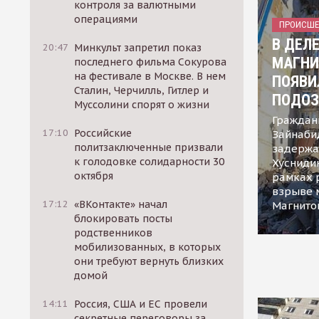
контроля за валютными
операциями
ПРОИСШЕ
В ДЕЛ
20:47
Минкульт запретил показ
МАГНИ
последнего фильма Сокурова
на фестивале в Москве. В нем
ПОЯВИ
Сталин, Черчилль, Гитлер и
ПОДОЗ
Муссолини спорят о жизни
Граждан
17:10
Российские
Зайнаби
политзаключенные призвали
задержа
к голодовке солидарности 30
Хусниди
октября
рамках 
взрыве 
17:12
«ВКонтакте» начал
Магнито
блокировать посты
родственников
мобилизованных, в которых
они требуют вернуть близких
домой
14:11
Россия, США и ЕС провели
секретные переговоры за