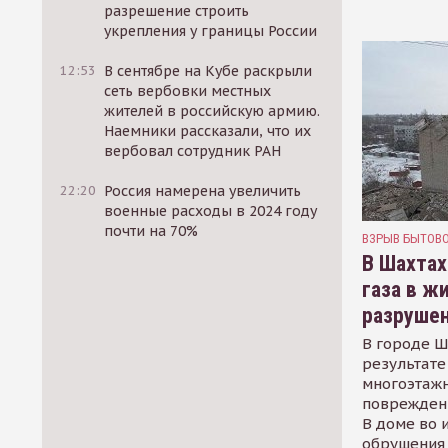
разрешение строить
укрепления у границы России
12:53
В сентябре на Кубе раскрыли
сеть вербовки местных
жителей в российскую армию.
Наемники рассказали, что их
вербовал сотрудник РАН
22:20
Россия намерена увеличить
военные расходы в 2024 году
почти на 70%
ВЗРЫВ БЫТОВО
В Шахтах
газа в ж
разруше
В городе Ш
результате
многоэтаж
поврежден
В доме во 
обрушения 