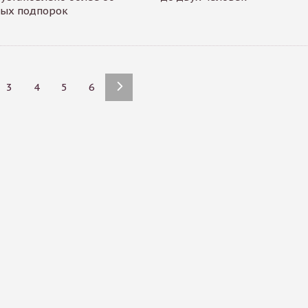
ных подпорок
3
4
5
6