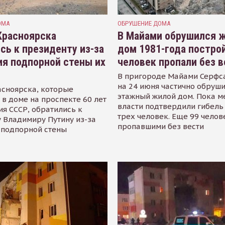
ОМА
ОБРУШЕНИЕ ДОМА
Красноярска
В Майами обрушился 
сь к президенту из-за
дом 1981-года построй
я подпорной стены их
человек пропали без 
В пригороде Майами Серфса
на 24 июня частично обруши
сноярска, которые
этажный жилой дом. Пока м
в доме на проспекте 60 лет
власти подтвердили гибель
я СССР, обратились к
трех человек. Еще 99 челов
 Владимиру Путину из-за
пропавшими без вести
 подпорной стены