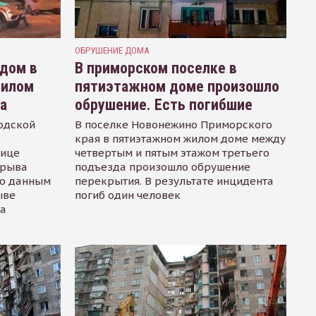
ОБРУШЕНИЕ ДОМА
одом в
В приморском поселке в
жилом
пятиэтажном доме произошло
а
обрушение. Есть погибшие
одской
В поселке Новонежино Приморского
края в пятиэтажном жилом доме между
лице
четвертым и пятым этажом третьего
зрыва
подъезда произошло обрушение
По данным
перекрытия. В результате инцидента
ыве
погиб один человек
ка