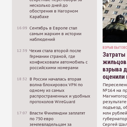
несколько дней до
обострения в Нагорном
Карабахе
16:09
Сентябрь в Европе стал
самым жарким в истории
наблюдений
ВЗРЫВ БЫТОВО
12:39
Чехия стала второй после
Затраты 
Германии страной, где
жильцов
конфисковали автомобиль с
российскими номерами
взрыва д
оценили 
18:32
В России началась вторая
Переселен
волна блокировок VPN по
№164 на п
одному из самых
Магнитогор
распространенных и удобных
результате
протоколов WireGuard
подъезд, о
млн рублей
17:07
Власти Финляндии заплатят
губернатор
по 750 евро
Сергей Ша
землевладельцам за