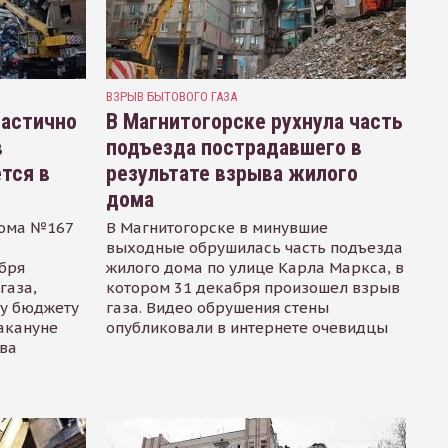
ВЗРЫВ БЫТОВОГО ГАЗА
частично
В Магнитогорске рухнула часть
в
подъезда пострадавшего в
тся в
результате взрыва жилого
дома
дома №167
В Магнитогорске в минувшие
выходные обрушилась часть подъезда
абря
жилого дома по улице Карла Маркса, в
газа,
котором 31 декабря произошел взрыв
му бюджету
газа. Видео обрушения стены
накануне
опубликовали в интернете очевидцы
ва