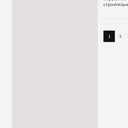
строитель
1
2