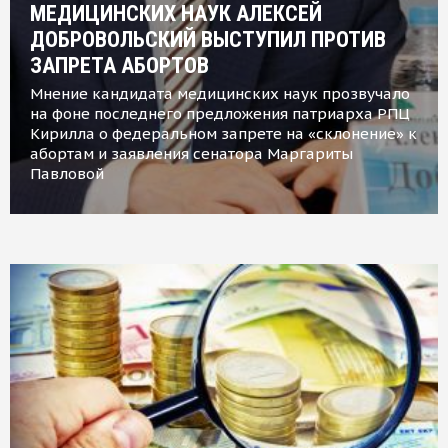
МЕДИЦИНСКИХ НАУК АЛЕКСЕЙ
ДОБРОВОЛЬСКИЙ ВЫСТУПИЛ ПРОТИВ
ЗАПРЕТА АБОРТОВ
Мнение кандидата медицинских наук прозвучало
на фоне последнего предложения патриарха РПЦ
Кирилла о федеральном запрете на «склонение» к
абортам и заявления сенатора Маргариты
Павловой