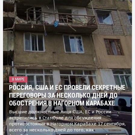
В МИРЕ
РОССИЯ, США И ЕС ПРОВЕЛИ СЕКРЕТНЫЕ
ПЕРЕГОВОРЫ ЗА НЕСКОЛЬКО ДНЕЙ ДО
ОБОСТРЕНИЯ В НАГОРНОМ КАРАБАХЕ
Высшие должностные лица США, ЕС и России
встретились в Стамбуле для обсуждения
противостояния в Нагорном Карабахе 17 сентября,
всего за несколько дней до того, как