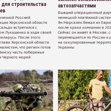
 для строительства
автозапчастями
иев
Бывший операционный дир
аченной Россией
немецкой платёжной систем
ации Херсонской области
Ян Марсалек бежал из Евр
альдо встретился с
после краха компании в 202
ом Лукашенко в ходе своей
Сейчас он живёт в Москве, 
Беларусь. После этого
перемещается по России и 
глава Херсонской области
на оккупированные террит
налистам, что регион готов
Украины
инску часть побережья
и Черного морей