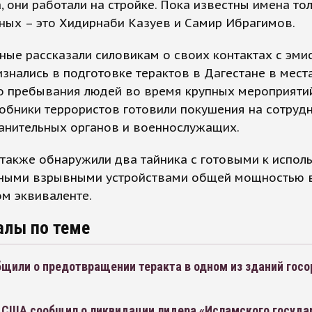
, они работали на стройке. Пока известны имена то
ных – это Хидирнаби Казуев и Самир Ибрагимов.
ые рассказали силовикам о своих контактах с эми
изнались в подготовке терактов в Дагестане в мест
о пребывания людей во время крупных мероприяти
собники террористов готовили покушения на сотруд
анительных органов и военнослужащих.
также обнаружили два тайника с готовыми к испол
ными взрывными устройствами общей мощностью в 
м эквиваленте.
алы по теме
щили о предотвращении теракта в одном из зданий госо
 США сообщил о ликвидации лидера «Исламского госуда