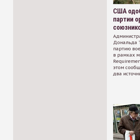
США одоб
партии о
союзник
Администр
Дональда 
партию во
в рамках м
Requirement
этом сообщ
два источн