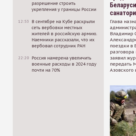
разрешение строить
Беларуси
укрепления у границы России
санатор
Глава назн
12:53
В сентябре на Кубе раскрыли
администр
сеть вербовки местных
Владимир С
жителей в российскую армию.
Александр
Наемники рассказали, что их
поездки в 
вербовал сотрудник РАН
разговора 
заявил жур
22:20
Россия намерена увеличить
передать М
военные расходы в 2024 году
Азовского 
почти на 70%