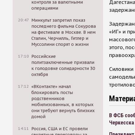
Дагестана
контроля за валютными
операциями
задержан
20:47
Минкульт запретил показ
Задержанн
последнего фильма Сокурова
«ИГ» и пр
на фестивале в Москве. В нем
Сталин, Черчилль, Гитлер и
массовог
Муссолини спорят о жизни
этого, по
правоохр
17:10
Российские
политзаключенные призвали
Силовики 
к голодовке солидарности 30
октября
самодель
тротилово
17:12
«ВКонтакте» начал
блокировать посты
Матери
родственников
мобилизованных, в которых
они требуют вернуть близких
В ФСБ сооб
домой
Черкесска
14:11
Россия, США и ЕС провели
Президент
секретные переговоры за