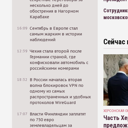
несколько дней до
Сотрудник
обострения в Нагорном
московско
Карабахе
16:09
Сентябрь в Европе стал
самым жарким в истории
наблюдений
Сейчас 
12:39
Чехия стала второй после
Германии страной, где
конфисковали автомобиль с
российскими номерами
18:32
В России началась вторая
волна блокировок VPN по
одному из самых
распространенных и удобных
протоколов WireGuard
ХЕРСОНСКАЯ О
17:07
Власти Финляндии заплатят
Часть Хе
по 750 евро
предлож
землевладельцам за