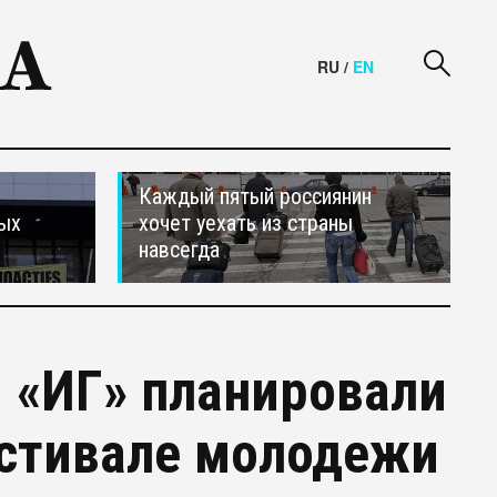
RU
/
EN
Каждый пятый россиянин
ных
хочет уехать из страны
навсегда
 «ИГ» планировали
естивале молодежи