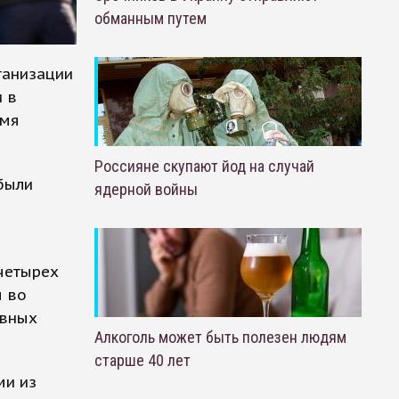
обманным путем
ганизации
 в
емя
Россияне скупают йод на случай
были
ядерной войны
четырех
ы во
ывных
Алкоголь может быть полезен людям
старше 40 лет
ми из