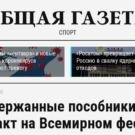
СПОРТ
ы «кентавра» и новые
«Росатом» превращает
 коронавируса
Россию в свалку ядер
ют тревогу
отходов
02
ержанные пособники
акт на Всемирном ф