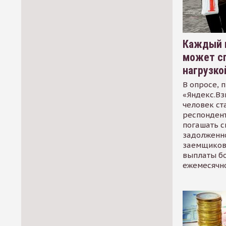
Каждый 
может сп
нагрузко
В опросе, 
«Яндекс.Вз
человек ст
респондент
погашать 
задолженно
заемщиков
выплаты б
ежемесячн