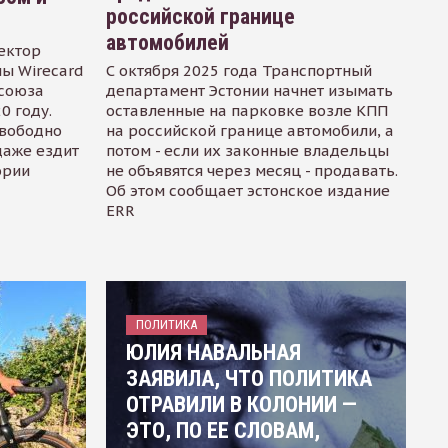
российской границе
автомобилей
ектор
ы Wirecard
С октября 2025 года Транспортный
осоюза
департамент Эстонии начнет изымать
0 году.
оставленные на парковке возле КПП
свободно
на российской границе автомобили, а
даже ездит
потом - если их законные владельцы
ории
не объявятся через месяц - продавать.
Об этом сообщает эстонское издание
ERR
ПОЛИТИКА
ЮЛИЯ НАВАЛЬНАЯ
ЗАЯВИЛА, ЧТО ПОЛИТИКА
ОТРАВИЛИ В КОЛОНИИ —
ЭТО, ПО ЕЕ СЛОВАМ,