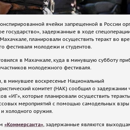
конспирированной ячейки запрещенной в России ор
е государство», задержанные в ходе спецоперации
Махачкале, планировали осуществить теракт во вр
го фестиваля молодежи и студентов.
товился в Махачкале, куда в минувшую субботу при
участников молодежного фестиваля.
, в минувшее воскресенье Национальный
ристический комитет (НАК) сообщил о задержании 
ов «ИГ», которые планировали осуществить теракт
ссовых мероприятий с помощью самодельных взр
 и холодного оружия.
ым
«Коммерсанта»
, задержанные являются выходца