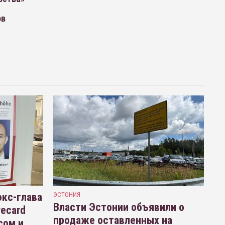
ов
кс-глава
ЭСТОНИЯ
Власти Эстонии объявили о
recard
продаже оставленных на
сом и