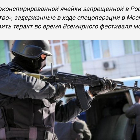
аконспирированной ячейки запрещенной в Рос
тво», задержанные в ходе спецоперации в Мос
ить теракт во время Всемирного фестиваля м