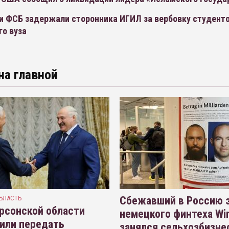
и ФСБ задержали сторонника ИГИЛ за вербовку студент
го вуза
на главной
БЛАСТЬ
Сбежавший в Россию э
рсонской области
немецкого финтеха Wi
или передать
занялся сельхозбизне