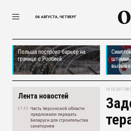
06 АВГУСТА, ЧЕТВЕРГ
Польша построит барьер на
Симптом
границе с Россией
штаммы
вызыва
16.10.2017 08:
Лента новостей
Зад
17:35
Часть Херсонской области
тер
предложили передать
Беларуси для строительства
санаториев