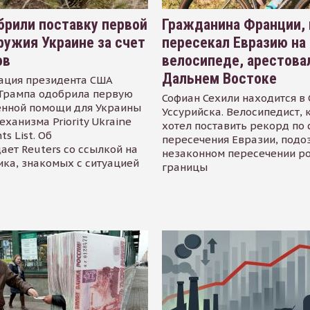
рили поставку первой
Гражданина Франции,
ружия Украине за счет
пересекал Евразию на
ов
велосипеде, арестова
Дальнем Востоке
ация президента США
Трампа одобрила первую
Софиан Сехили находится в
енной помощи для Украины
Уссурийска. Велосипедист,
еханизма Priority Ukraine
хотел поставить рекорд по 
s List. Об
пересечения Евразии, подо
ает Reuters со ссылкой на
незаконном пересечении р
ика, знакомых с ситуацией
границы