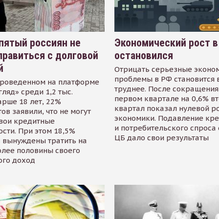
пятый россиян не
Экономический рост в
равиться с долговой
остановился
й
Отрицать серьезные эконо
проблемы в РФ становится 
проведенном на платформе
труднее. После сокращения
гляд» среди 1,2 тыс.
первом квартале на 0,6% в
арше 18 лет, 22%
квартал показал нулевой р
ов заявили, что не могут
экономики. Подавление кр
свои кредитные
и потребительского спроса
сти. При этом 18,5%
ЦБ дало свои результаты
 вынуждены тратить на
олее половины своего
ого доход