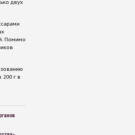
лько двух
ссарами
ах
й. Помимо
ников
ьзованию
200 г в
рганов
рства»