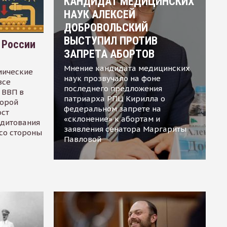
КАНДИДАТ МЕДИЦИНСКИХ
НАУК АЛЕКСЕЙ
ДОБРОВОЛЬСКИЙ
ВЫСТУПИЛ ПРОТИВ
 России
ЗАПРЕТА АБОРТОВ
Мнение кандидата медицинских
мические
наук прозвучало на фоне
все
последнего предложения
 ВВП в
патриарха РПЦ Кирилла о
торой
федеральном запрете на
ост
«склонение» к абортам и
едитования
заявления сенатора Маргариты
 со стороны
Павловой