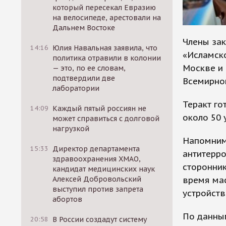
который пересекал Евразию
на велосипеде, арестовали на
Дальнем Востоке
Члены за
14:16
Юлия Навальная заявила, что
«Исламско
политика отравили в колонии
Москве и 
— это, по ее словам,
подтвердили две
Всемирно
лаборатории
Теракт го
14:09
Каждый пятый россиян не
около 50 
может справиться с долговой
нагрузкой
Напомним
15:33
Директор департамента
антитерро
здравоохранения ХМАО,
сторонник
кандидат медицинских наук
время ма
Алексей Добровольский
выступил против запрета
устройств
абортов
По данн
20:58
В России создадут систему