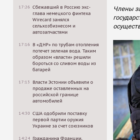
17:26
Сбежавший в Россию экс-
Члены з
глава немецкого финтеха
государс
Wirecard занялся
осуществ
сельхозбизнесом и
автозапчастями
17:16
В «ДНР» по трубам отопления
потечет зеленая вода. Таким
образом «власти» решили
бороться со сливом воды из
батарей
17:13
Власти Эстонии объявили о
продаже оставленных на
российской границе
автомобилей
14:30
США одобрили поставку
первой партии оружия
Украине за счет союзников
14:24
Гражданина Франции,