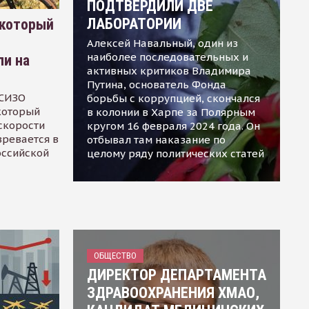
ПОДТВЕРДИЛИ ДВЕ
ЛАБОРАТОРИИ
 который
Алексей Навальный, один из
наиболее последовательных и
ли на
активных критиков Владимира
Путина, основатель Фонда
 СИЗО
борьбы с коррупцией, скончался
 который
в колонии в Харпе за Полярным
скорости
кругом 16 февраля 2024 года. Он
зревается в
отбывал там наказание по
оссийской
целому ряду политических статей
ОБЩЕСТВО
ДИРЕКТОР ДЕПАРТАМЕНТА
ЗДРАВООХРАНЕНИЯ ХМАО,