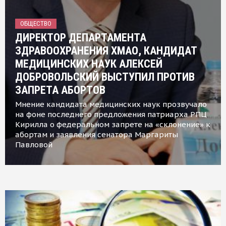
ОБЩЕСТВО
ДИРЕКТОР ДЕПАРТАМЕНТА
ЗДРАВООХРАНЕНИЯ ХМАО, КАНДИДАТ
МЕДИЦИНСКИХ НАУК АЛЕКСЕЙ
ДОБРОВОЛЬСКИЙ ВЫСТУПИЛ ПРОТИВ
ЗАПРЕТА АБОРТОВ
Мнение кандидата медицинских наук прозвучало
на фоне последнего предложения патриарха РПЦ
Кирилла о федеральном запрете на «склонение» к
абортам и заявления сенатора Маргариты
Павловой