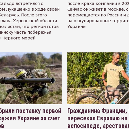
альдо встретился с
после краха компании в 202
ом Лукашенко в ходе своей
Сейчас он живёт в Москве, 
Беларусь. После этого
перемещается по России и 
глава Херсонской области
на оккупированные террит
налистам, что регион готов
Украины
инску часть побережья
и Черного морей
рили поставку первой
Гражданина Франции,
ружия Украине за счет
пересекал Евразию на
ов
велосипеде, арестова