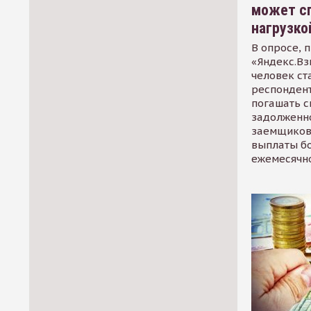
может сп
нагрузко
В опросе, 
«Яндекс.Вз
человек ст
респондент
погашать 
задолженно
заемщиков
выплаты б
ежемесячн