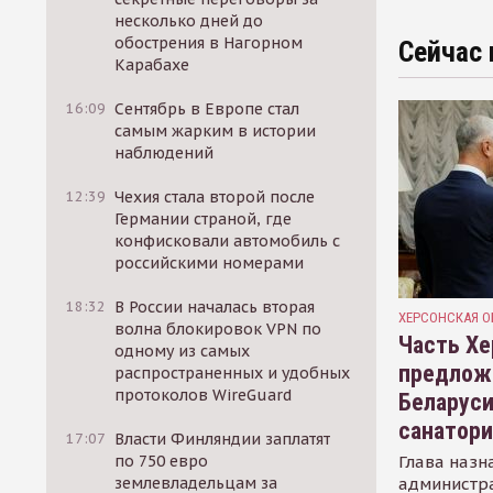
несколько дней до
обострения в Нагорном
Сейчас 
Карабахе
16:09
Сентябрь в Европе стал
самым жарким в истории
наблюдений
12:39
Чехия стала второй после
Германии страной, где
конфисковали автомобиль с
российскими номерами
18:32
В России началась вторая
ХЕРСОНСКАЯ О
волна блокировок VPN по
Часть Хе
одному из самых
предлож
распространенных и удобных
протоколов WireGuard
Беларуси
санатор
17:07
Власти Финляндии заплатят
Глава назн
по 750 евро
администр
землевладельцам за