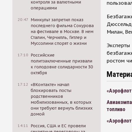
контроля за валютными
пользовал
операциями
Безбагажн
20:47
Минкульт запретил показ
Дюссельдо
последнего фильма Сокурова
Милан, Ве
на фестивале в Москве. В нем
Сталин, Черчилль, Гитлер и
Муссолини спорят о жизни
Эксперты
безбагаж
17:10
Российские
ростом чи
политзаключенные призвали
к голодовке солидарности 30
Матери
октября
17:12
«ВКонтакте» начал
«Аэрофлот
блокировать посты
родственников
Авиакомпан
мобилизованных, в которых
они требуют вернуть близких
топливо
домой
«Аэрофлот»
14:11
Россия, США и ЕС провели
секретные переговоры за