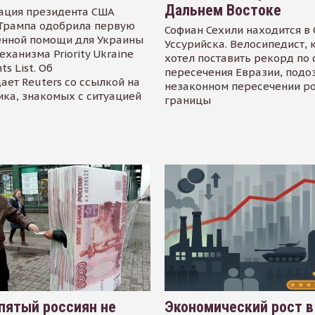
Дальнем Востоке
ация президента США
Трампа одобрила первую
Софиан Сехили находится в
енной помощи для Украины
Уссурийска. Велосипедист,
еханизма Priority Ukraine
хотел поставить рекорд по 
s List. Об
пересечения Евразии, подо
ает Reuters со ссылкой на
незаконном пересечении р
ика, знакомых с ситуацией
границы
пятый россиян не
Экономический рост в