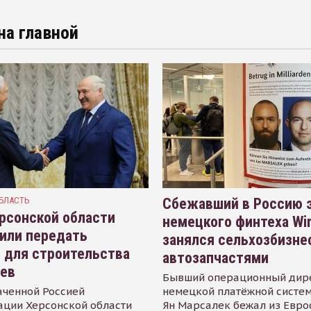
на главной
БЛАСТЬ
Сбежавший в Россию э
рсонской области
немецкого финтеха Wi
или передать
занялся сельхозбизне
 для строительства
автозапчастями
иев
Бывший операционный дир
аченной Россией
немецкой платёжной систем
ации Херсонской области
Ян Марсалек бежал из Евр