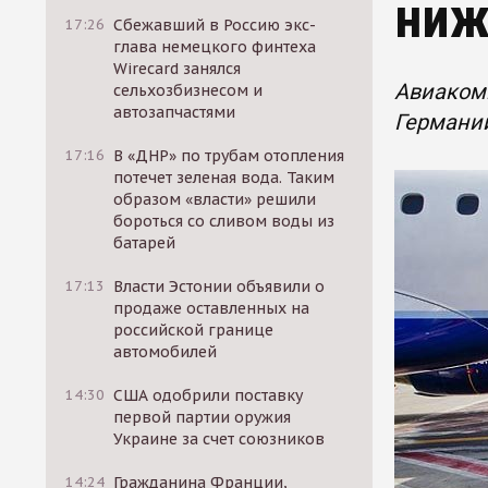
ниж
17:26
Сбежавший в Россию экс-
глава немецкого финтеха
Wirecard занялся
Авиакомп
сельхозбизнесом и
автозапчастями
Германии
17:16
В «ДНР» по трубам отопления
потечет зеленая вода. Таким
образом «власти» решили
бороться со сливом воды из
батарей
17:13
Власти Эстонии объявили о
продаже оставленных на
российской границе
автомобилей
14:30
США одобрили поставку
первой партии оружия
Украине за счет союзников
14:24
Гражданина Франции,