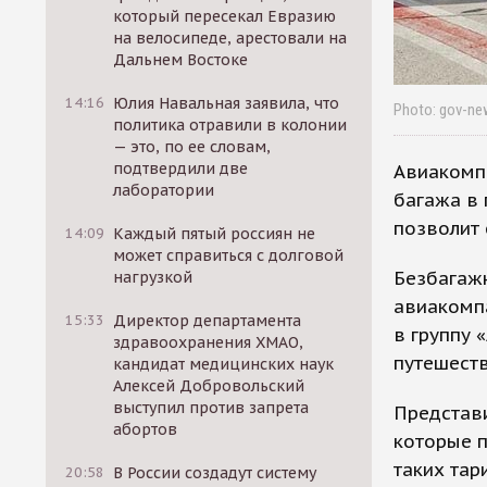
который пересекал Евразию
на велосипеде, арестовали на
Дальнем Востоке
14:16
Юлия Навальная заявила, что
Photo: gov-ne
политика отравили в колонии
— это, по ее словам,
подтвердили две
Авиакомпа
лаборатории
багажа в 
позволит 
14:09
Каждый пятый россиян не
может справиться с долговой
Безбагаж
нагрузкой
авиакомпа
15:33
Директор департамента
в группу 
здравоохранения ХМАО,
путешеств
кандидат медицинских наук
Алексей Добровольский
выступил против запрета
Представи
абортов
которые п
таких тар
20:58
В России создадут систему