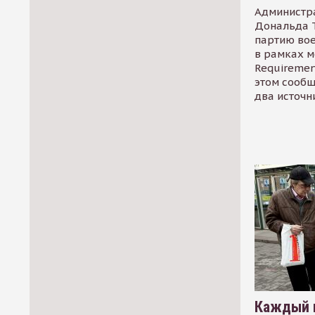
Администр
Дональда 
партию во
в рамках м
Requirement
этом сообщ
два источн
Каждый 