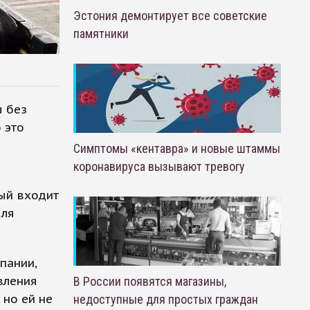
Эстония демонтирует все советские
памятники
ы без
 это
Симптомы «кентавра» и новые штаммы
коронавируса вызывают тревогу
рый входит
для
пании,
вления
В России появятся магазины,
 но ей не
недоступные для простых граждан