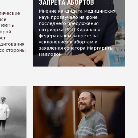
ЗАПРЕТА АБОРТОВ
Мнение кандидата медицинских
мические
наук прозвучало на фоне
все
последнего предложения
 ВВП в
патриарха РПЦ Кирилла о
торой
федеральном запрете на
ост
«склонение» к абортам и
едитования
заявления сенатора Маргариты
 со стороны
Павловой