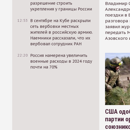
Владимир С
разрешение строить
Александр
укрепления у границы России
поездки в 
разговора 
12:53
В сентябре на Кубе раскрыли
заявил жур
сеть вербовки местных
передать М
жителей в российскую армию.
Азовского 
Наемники рассказали, что их
вербовал сотрудник РАН
22:20
Россия намерена увеличить
военные расходы в 2024 году
почти на 70%
США одоб
партии о
союзник