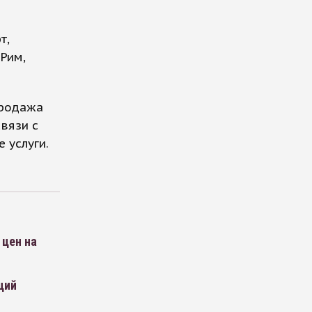
т,
Рим,
продажа
вязи с
 услуги.
 цен на
ций