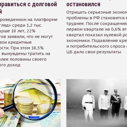
равиться с долговой
остановился
й
Отрицать серьезные эконо
проблемы в РФ становится 
проведенном на платформе
труднее. После сокращения
гляд» среди 1,2 тыс.
первом квартале на 0,6% в
арше 18 лет, 22%
квартал показал нулевой р
ов заявили, что не могут
экономики. Подавление кр
свои кредитные
и потребительского спроса
сти. При этом 18,5%
ЦБ дало свои результаты
 вынуждены тратить на
олее половины своего
ого доход