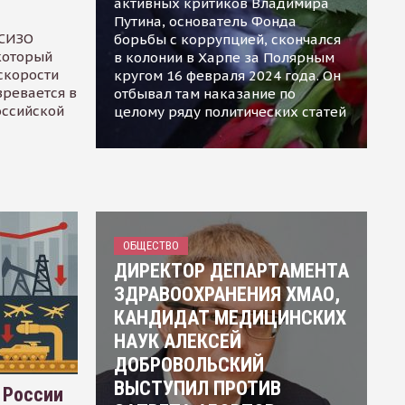
активных критиков Владимира
Путина, основатель Фонда
 СИЗО
борьбы с коррупцией, скончался
 который
в колонии в Харпе за Полярным
скорости
кругом 16 февраля 2024 года. Он
зревается в
отбывал там наказание по
оссийской
целому ряду политических статей
ОБЩЕСТВО
ДИРЕКТОР ДЕПАРТАМЕНТА
ЗДРАВООХРАНЕНИЯ ХМАО,
КАНДИДАТ МЕДИЦИНСКИХ
НАУК АЛЕКСЕЙ
ДОБРОВОЛЬСКИЙ
ВЫСТУПИЛ ПРОТИВ
 России