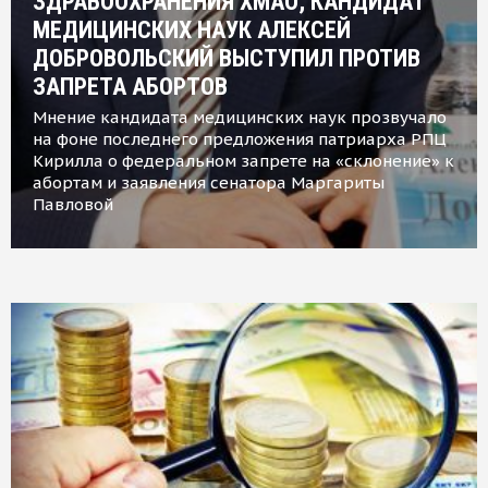
ЗДРАВООХРАНЕНИЯ ХМАО, КАНДИДАТ
МЕДИЦИНСКИХ НАУК АЛЕКСЕЙ
ДОБРОВОЛЬСКИЙ ВЫСТУПИЛ ПРОТИВ
ЗАПРЕТА АБОРТОВ
Мнение кандидата медицинских наук прозвучало
на фоне последнего предложения патриарха РПЦ
Кирилла о федеральном запрете на «склонение» к
абортам и заявления сенатора Маргариты
Павловой