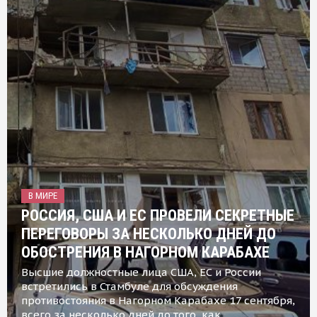
В МИРЕ
РОССИЯ, США И ЕС ПРОВЕЛИ СЕКРЕТНЫЕ
ПЕРЕГОВОРЫ ЗА НЕСКОЛЬКО ДНЕЙ ДО
ОБОСТРЕНИЯ В НАГОРНОМ КАРАБАХЕ
Высшие должностные лица США, ЕС и России
встретились в Стамбуле для обсуждения
противостояния в Нагорном Карабахе 17 сентября,
всего за несколько дней до того, как