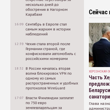
несколько дней до
обострения в Нагорном
Сейчас 
Карабахе
16:09
Сентябрь в Европе стал
самым жарким в истории
наблюдений
12:39
Чехия стала второй после
Германии страной, где
конфисковали автомобиль с
российскими номерами
18:32
В России началась вторая
ХЕРСОНСКАЯ О
волна блокировок VPN по
Часть Хе
одному из самых
предлож
распространенных и удобных
протоколов WireGuard
Беларуси
санатор
17:07
Власти Финляндии заплатят
по 750 евро
Глава назн
землевладельцам за
администр