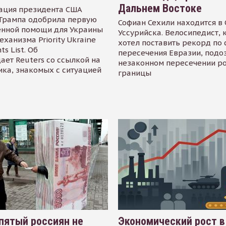
Дальнем Востоке
ация президента США
Трампа одобрила первую
Софиан Сехили находится в
енной помощи для Украины
Уссурийска. Велосипедист,
еханизма Priority Ukraine
хотел поставить рекорд по 
s List. Об
пересечения Евразии, подо
ает Reuters со ссылкой на
незаконном пересечении р
ика, знакомых с ситуацией
границы
пятый россиян не
Экономический рост в