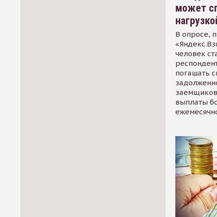
может сп
нагрузко
В опросе, 
«Яндекс.Вз
человек ст
респондент
погашать 
задолженно
заемщиков
выплаты б
ежемесячн