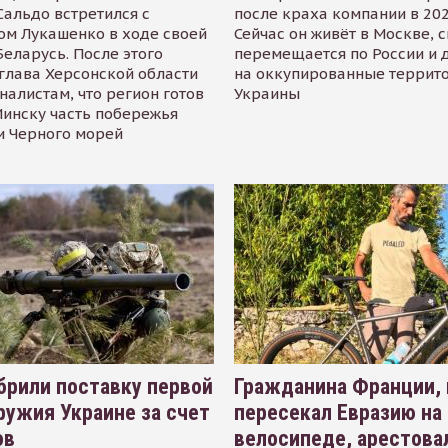
альдо встретился с
после краха компании в 202
ом Лукашенко в ходе своей
Сейчас он живёт в Москве, 
Беларусь. После этого
перемещается по России и 
глава Херсонской области
на оккупированные террит
налистам, что регион готов
Украины
инску часть побережья
и Черного морей
рили поставку первой
Гражданина Франции,
ружия Украине за счет
пересекал Евразию на
ов
велосипеде, арестова