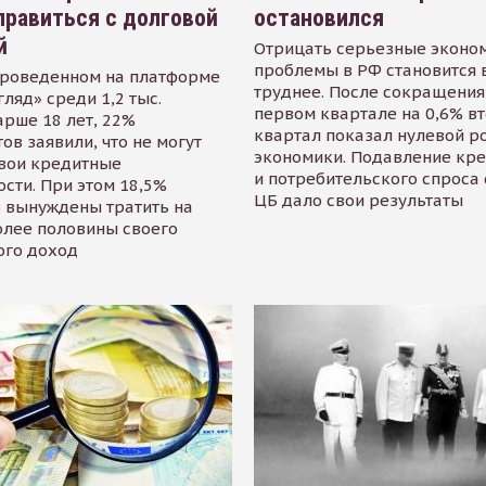
равиться с долговой
остановился
й
Отрицать серьезные эконо
проблемы в РФ становится 
проведенном на платформе
труднее. После сокращения
гляд» среди 1,2 тыс.
первом квартале на 0,6% в
арше 18 лет, 22%
квартал показал нулевой р
ов заявили, что не могут
экономики. Подавление кр
свои кредитные
и потребительского спроса
сти. При этом 18,5%
ЦБ дало свои результаты
 вынуждены тратить на
олее половины своего
ого доход