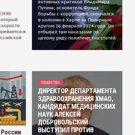
активных критиков Владимира
Путина, основатель Фонда
 СИЗО
борьбы с коррупцией, скончался
 который
в колонии в Харпе за Полярным
скорости
кругом 16 февраля 2024 года. Он
зревается в
отбывал там наказание по
оссийской
целому ряду политических статей
ОБЩЕСТВО
ДИРЕКТОР ДЕПАРТАМЕНТА
ЗДРАВООХРАНЕНИЯ ХМАО,
КАНДИДАТ МЕДИЦИНСКИХ
НАУК АЛЕКСЕЙ
ДОБРОВОЛЬСКИЙ
ВЫСТУПИЛ ПРОТИВ
 России