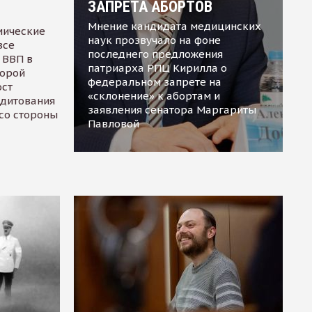
ЗАПРЕТА АБОРТОВ
Мнение кандидата медицинских
мические
наук прозвучало на фоне
все
последнего предложения
 ВВП в
патриарха РПЦ Кирилла о
торой
федеральном запрете на
ост
«склонение» к абортам и
едитования
заявления сенатора Маргариты
 со стороны
Павловой