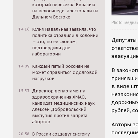
который пересекал Евразию
на велосипеде, арестовали на
Дальнем Востоке
Photo: медиа
14:16
Юлия Навальная заявила, что
политика отравили в колонии
Депутаты
— это, по ее словам,
ответств
подтвердили две
лаборатории
эвакуацию
14:09
Каждый пятый россиян не
В законоп
может справиться с долговой
принявших
нагрузкой
в виде шт
15:33
Директор департамента
незаконно
здравоохранения ХМАО,
дорожных 
кандидат медицинских наук
Алексей Добровольский
рублей, 
выступил против запрета
абортов
Авторы за
последние
20:58
В России создадут систему