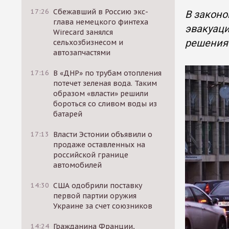
17:26
Сбежавший в Россию экс-
В законо
глава немецкого финтеха
эвакуаци
Wirecard занялся
решения 
сельхозбизнесом и
автозапчастями
17:16
В «ДНР» по трубам отопления
потечет зеленая вода. Таким
образом «власти» решили
бороться со сливом воды из
батарей
17:13
Власти Эстонии объявили о
продаже оставленных на
российской границе
автомобилей
14:30
США одобрили поставку
первой партии оружия
Украине за счет союзников
14:24
Гражданина Франции,