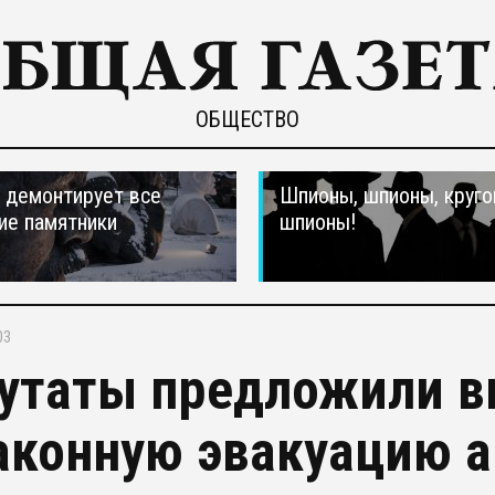
ОБЩЕСТВО
 демонтирует все
Шпионы, шпионы, круго
ие памятники
шпионы!
03
утаты предложили вв
аконную эвакуацию 