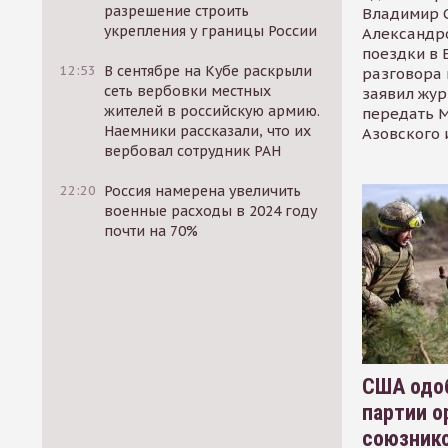
разрешение строить
Владимир С
укрепления у границы России
Александр
поездки в 
12:53
В сентябре на Кубе раскрыли
разговора 
сеть вербовки местных
заявил жур
жителей в российскую армию.
передать М
Наемники рассказали, что их
Азовского 
вербовал сотрудник РАН
22:20
Россия намерена увеличить
военные расходы в 2024 году
почти на 70%
США одоб
партии о
союзник