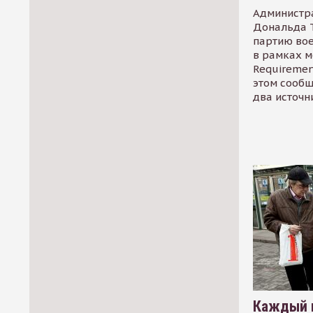
Администр
Дональда 
партию во
в рамках м
Requirement
этом сообщ
два источн
Каждый 