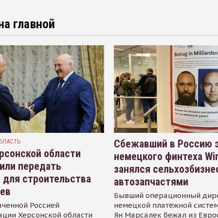
на главной
БЛАСТЬ
Сбежавший в Россию э
рсонской области
немецкого финтеха Wi
или передать
занялся сельхозбизне
 для строительства
автозапчастями
иев
Бывший операционный дир
аченной Россией
немецкой платёжной систем
ации Херсонской области
Ян Марсалек бежал из Евр