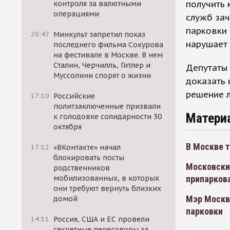
получить 
контроля за валютными
операциями
служб зач
парковки 
20:47
Минкульт запретил показ
нарушает
последнего фильма Сокурова
на фестивале в Москве. В нем
Сталин, Черчилль, Гитлер и
Депутаты 
Муссолини спорят о жизни
доказать
решение л
17:10
Российские
политзаключенные призвали
Матери
к голодовке солидарности 30
октября
В Москве 
17:12
«ВКонтакте» начал
блокировать посты
Московские
родственников
припарков
мобилизованных, в которых
они требуют вернуть близких
Мэр Москв
домой
парковки
14:11
Россия, США и ЕС провели
секретные переговоры за