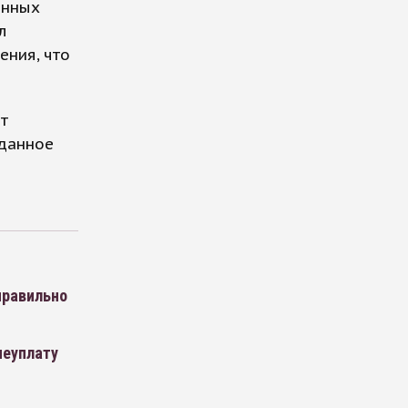
онных
л
ения, что
т
 данное
правильно
неуплату