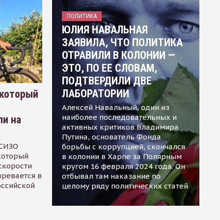
ПОЛИТИКА
ЮЛИЯ НАВАЛЬНАЯ
ЗАЯВИЛА, ЧТО ПОЛИТИКА
ОТРАВИЛИ В КОЛОНИИ —
ЭТО, ПО ЕЕ СЛОВАМ,
ПОДТВЕРДИЛИ ДВЕ
ЛАБОРАТОРИИ
 который
Алексей Навальный, один из
наиболее последовательных и
ли на
активных критиков Владимира
Путина, основатель Фонда
 СИЗО
борьбы с коррупцией, скончался
 который
в колонии в Харпе за Полярным
скорости
кругом 16 февраля 2024 года. Он
зревается в
отбывал там наказание по
оссийской
целому ряду политических статей