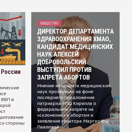
ОБЩЕСТВО
ДИРЕКТОР ДЕПАРТАМЕНТА
ЗДРАВООХРАНЕНИЯ ХМАО,
КАНДИДАТ МЕДИЦИНСКИХ
НАУК АЛЕКСЕЙ
ДОБРОВОЛЬСКИЙ
ВЫСТУПИЛ ПРОТИВ
 России
ЗАПРЕТА АБОРТОВ
Мнение кандидата медицинских
мические
наук прозвучало на фоне
все
последнего предложения
 ВВП в
патриарха РПЦ Кирилла о
торой
федеральном запрете на
ост
«склонение» к абортам и
едитования
заявления сенатора Маргариты
 со стороны
Павловой