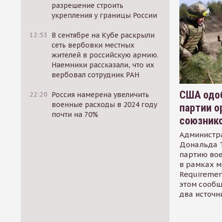
разрешение строить
укрепления у границы России
12:53
В сентябре на Кубе раскрыли
сеть вербовки местных
жителей в российскую армию.
Наемники рассказали, что их
вербовал сотрудник РАН
США одоб
22:20
Россия намерена увеличить
военные расходы в 2024 году
партии о
почти на 70%
союзник
Администр
Дональда 
партию во
в рамках м
Requirement
этом сообщ
два источн