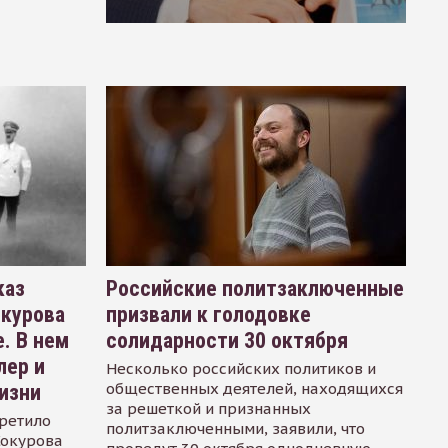
каз
Российские политзаключенные
окурова
призвали к голодовке
. В нем
солидарности 30 октября
лер и
Несколько российских политиков и
общественных деятелей, находящихся
изни
за решеткой и признанных
ретило
политзаключенными, заявили, что
Сокурова