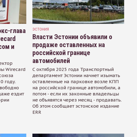
кс-глава
ЭСТОНИЯ
Власти Эстонии объявили о
recard
продаже оставленных на
сом и
российской границе
автомобилей
ектор
ы Wirecard
С октября 2025 года Транспортный
осоюза
департамент Эстонии начнет изымать
0 году.
оставленные на парковке возле КПП
свободно
на российской границе автомобили, а
даже ездит
потом - если их законные владельцы
ории
не объявятся через месяц - продавать.
Об этом сообщает эстонское издание
ERR