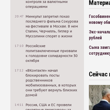
Матери
контроля за валютными
операциями
Гособвинен
20:47
Минкульт запретил показ
последнего фильма Сокурова
новому обв
на фестивале в Москве. В нем
Сталин, Черчилль, Гитлер и
Экс-началь
Муссолини спорят о жизни
рублей
17:10
Российские
Сына замг
политзаключенные призвали
сотрудник
к голодовке солидарности 30
октября
17:12
«ВКонтакте» начал
Сейчас 
блокировать посты
родственников
мобилизованных, в которых
они требуют вернуть близких
домой
14:11
Россия, США и ЕС провели
секретные переговоры за