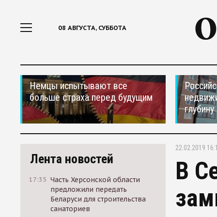
08 АВГУСТА, СУББОТА
Немцы испытывают все
Российс
больше страха перед будущим
недвижи
глубину
22.02.2019 16:
Лента новостей
В С
17:35
Часть Херсонской области
зам
предложили передать
Беларуси для строительства
санаториев