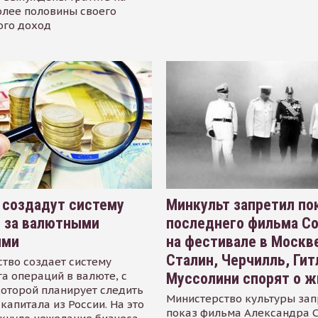
олее половины своего
ого доход
 создадут систему
Минкульт запретил по
я за валютными
последнего фильма С
ями
на фестивале в Москве
Сталин, Черчилль, Гит
тво создает систему
а операций в валюте, с
Муссолини спорят о ж
оторой планирует следить
Министерство культуры зап
капитала из России. На это
показ фильма Александра 