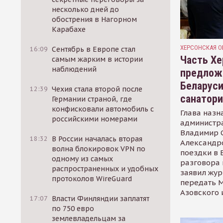
несколько дней до
обострения в Нагорном
Карабахе
ХЕРСОНСКАЯ О
16:09
Сентябрь в Европе стал
Часть Хе
самым жарким в истории
наблюдений
предлож
Беларуси
12:39
Чехия стала второй после
санатор
Германии страной, где
конфисковали автомобиль с
Глава назн
российскими номерами
администр
Владимир С
18:32
В России началась вторая
Александр
волна блокировок VPN по
поездки в 
одному из самых
разговора 
распространенных и удобных
заявил жур
протоколов WireGuard
передать М
Азовского 
17:07
Власти Финляндии заплатят
по 750 евро
землевладельцам за