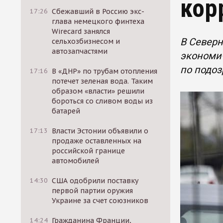
кор
17:26
Сбежавший в Россию экс-
глава немецкого финтеха
Wirecard занялся
В Север
сельхозбизнесом и
автозапчастями
экономич
по подоз
17:16
В «ДНР» по трубам отопления
потечет зеленая вода. Таким
образом «власти» решили
бороться со сливом воды из
батарей
17:13
Власти Эстонии объявили о
продаже оставленных на
российской границе
автомобилей
14:30
США одобрили поставку
первой партии оружия
Украине за счет союзников
14:24
Гражданина Франции,