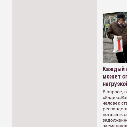
Каждый 
может сп
нагрузко
В опросе, 
«Яндекс.Вз
человек ст
респондент
погашать 
задолженно
заемщиков