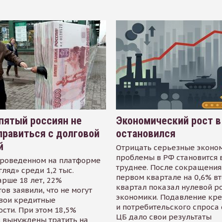
пятый россиян не
Экономический рост в
равиться с долговой
остановился
й
Отрицать серьезные эконо
проблемы в РФ становится 
проведенном на платформе
труднее. После сокращения
гляд» среди 1,2 тыс.
первом квартале на 0,6% в
арше 18 лет, 22%
квартал показал нулевой р
ов заявили, что не могут
экономики. Подавление кр
свои кредитные
и потребительского спроса
сти. При этом 18,5%
ЦБ дало свои результаты
 вынуждены тратить на