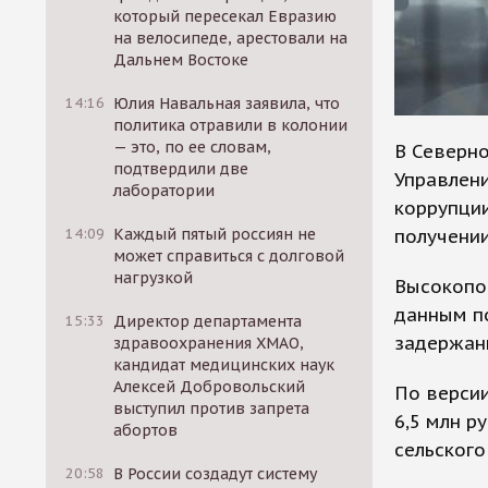
который пересекал Евразию
на велосипеде, арестовали на
Дальнем Востоке
14:16
Юлия Навальная заявила, что
политика отравили в колонии
— это, по ее словам,
В Северн
подтвердили две
Управлен
лаборатории
коррупци
получении
14:09
Каждый пятый россиян не
может справиться с долговой
нагрузкой
Высокопо
данным по
15:33
Директор департамента
задержан
здравоохранения ХМАО,
кандидат медицинских наук
Алексей Добровольский
По версии
выступил против запрета
6,5 млн р
абортов
сельского
20:58
В России создадут систему