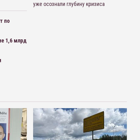
уже осознали глубину кризиса
т по
ие 1,6 млрд
и