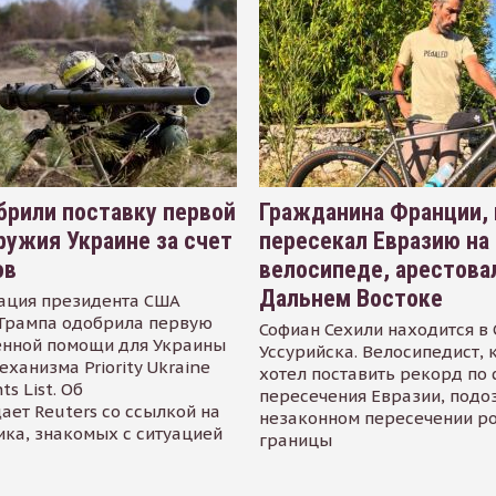
рили поставку первой
Гражданина Франции,
ружия Украине за счет
пересекал Евразию на
ов
велосипеде, арестова
Дальнем Востоке
ация президента США
Трампа одобрила первую
Софиан Сехили находится в
енной помощи для Украины
Уссурийска. Велосипедист,
еханизма Priority Ukraine
хотел поставить рекорд по 
s List. Об
пересечения Евразии, подо
ает Reuters со ссылкой на
незаконном пересечении р
ика, знакомых с ситуацией
границы