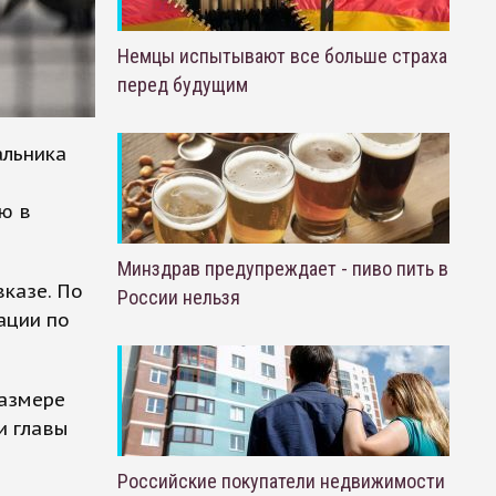
Немцы испытывают все больше страха
перед будущим
альника
ю в
Минздрав предупреждает - пиво пить в
казе. По
России нельзя
ации по
размере
и главы
Российские покупатели недвижимости