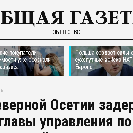
ОБЩЕСТВО
кие покупатели
Польша создаст сильн
мости уже осознали
сухопутные войска НАТ
 кризиса
Европе
16
еверной Осетии заде
главы управления по