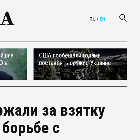
RU
/
EN
ейшие
США пообещали годами
О в
поставлять оружие Украине
ржали за взятку
 борьбе с