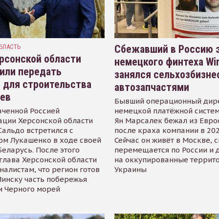
БЛАСТЬ
Сбежавший в Россию э
рсонской области
немецкого финтеха Wi
или передать
занялся сельхозбизне
 для строительства
автозапчастями
иев
Бывший операционный дир
аченной Россией
немецкой платёжной систем
ации Херсонской области
Ян Марсалек бежал из Евр
альдо встретился с
после краха компании в 202
ом Лукашенко в ходе своей
Сейчас он живёт в Москве, 
Беларусь. После этого
перемещается по России и 
глава Херсонской области
на оккупированные террит
налистам, что регион готов
Украины
инску часть побережья
и Черного морей