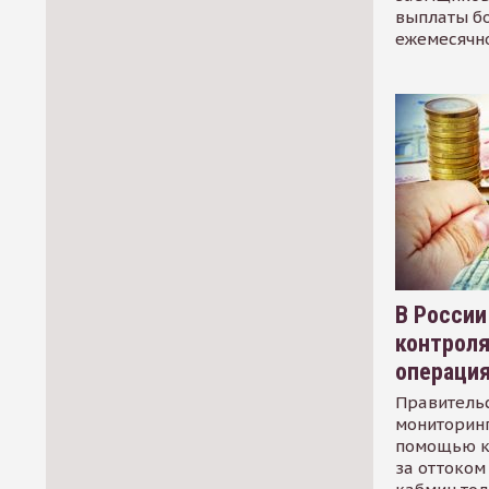
выплаты б
ежемесячн
В России
контрол
операци
Правительс
мониторинг
помощью к
за оттоком 