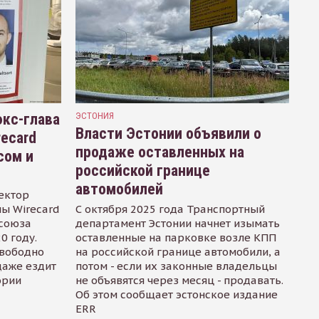
кс-глава
ЭСТОНИЯ
Власти Эстонии объявили о
recard
продаже оставленных на
сом и
российской границе
автомобилей
ектор
ы Wirecard
С октября 2025 года Транспортный
осоюза
департамент Эстонии начнет изымать
0 году.
оставленные на парковке возле КПП
свободно
на российской границе автомобили, а
даже ездит
потом - если их законные владельцы
ории
не объявятся через месяц - продавать.
Об этом сообщает эстонское издание
ERR