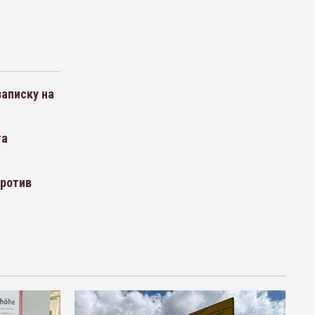
записку на
та
против