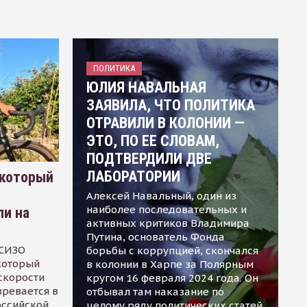
ПОЛИТИКА
ЮЛИЯ НАВАЛЬНАЯ
ЗАЯВИЛА, ЧТО ПОЛИТИКА
ОТРАВИЛИ В КОЛОНИИ —
ЭТО, ПО ЕЕ СЛОВАМ,
ПОДТВЕРДИЛИ ДВЕ
ЛАБОРАТОРИИ
 который
Алексей Навальный, один из
наиболее последовательных и
ли на
активных критиков Владимира
Путина, основатель Фонда
 СИЗО
борьбы с коррупцией, скончался
 который
в колонии в Харпе за Полярным
скорости
кругом 16 февраля 2024 года. Он
зревается в
отбывал там наказание по
оссийской
целому ряду политических статей