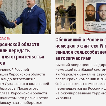
БЛАСТЬ
Сбежавший в Россию э
рсонской области
немецкого финтеха Wi
или передать
занялся сельхозбизне
 для строительства
автозапчастями
иев
Бывший операционный дир
аченной Россией
немецкой платёжной систем
ации Херсонской области
Ян Марсалек бежал из Евр
альдо встретился с
после краха компании в 202
ом Лукашенко в ходе своей
Сейчас он живёт в Москве, 
Беларусь. После этого
перемещается по России и 
глава Херсонской области
на оккупированные террит
налистам, что регион готов
Украины
инску часть побережья