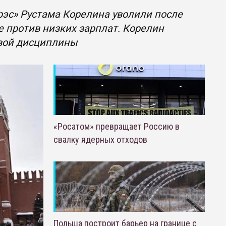
рэс» Рустама Корелина уволили после
е против низких зарплат. Корелин
овой дисциплины
«Росатом» превращает Россию в
свалку ядерных отходов
Польша построит барьер на границе с