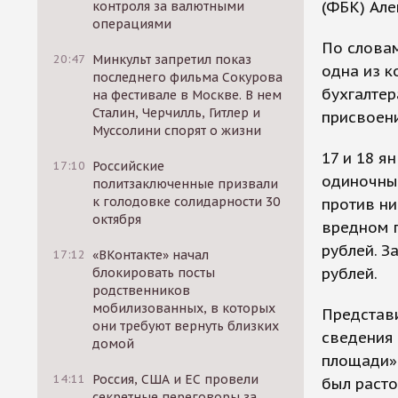
(ФБК) Але
контроля за валютными
операциями
По словам
20:47
Минкульт запретил показ
одна из к
последнего фильма Сокурова
бухгалте
на фестивале в Москве. В нем
Сталин, Черчилль, Гитлер и
присвоени
Муссолини спорят о жизни
17 и 18 я
17:10
Российские
одиночные
политзаключенные призвали
к голодовке солидарности 30
против ни
октября
вредном п
рублей. З
17:12
«ВКонтакте» начал
рублей.
блокировать посты
родственников
мобилизованных, в которых
Представи
они требуют вернуть близких
сведения 
домой
площади» 
14:11
Россия, США и ЕС провели
был расто
секретные переговоры за