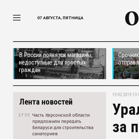
07 АВГУСТА, ПЯТНИЦА
В России появятся магазины,
Срочник
недоступные для простых
отправ
граждан
19.02.2019 13:
Лента новостей
Ура
17:35
Часть Херсонской области
за 
предложили передать
Беларуси для строительства
санаториев