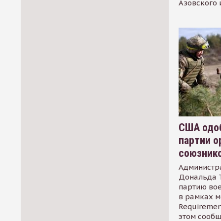
Азовского 
США одоб
партии о
союзник
Администр
Дональда 
партию во
в рамках м
Requirement
этом сообщ