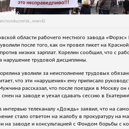
gram/novokuznetsk_news42
вской области рабочего местного завода «Форэс»
уволили после того, как он провел пикет на Красно
против низких зарплат. Корелин сообщил, что с раб
а нарушение трудовой дисциплины.
орелина уволили за неисполнение трудовых обязан
итает, что эти «нарушения» ему приписало руковод
Мужчина рассказал, что после поездки в Москву он
 смен на заводе и уехал сдавать сессию в Екатерин
в интервью телеканалу «Дождь» заявил, что на сам
нение стало ответом на жалобу в прокуратуру на м
и на заводе и консультацией с Фондом борьбы с к