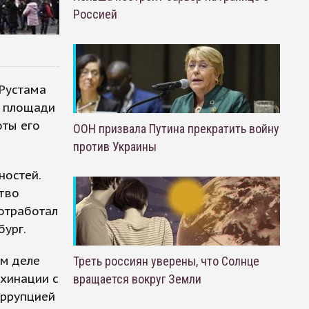
Россией
 Рустама
й площади
оты его
ООН призвала Путина прекратить войну
против Украины
ностей.
ство
 отработал
бург.
ом деле
Треть россиян уверены, что Солнце
ахинации с
вращается вокруг Земли
оррупцией