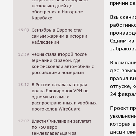
причин св
несколько дней до
обострения в Нагорном
Взыскание
Карабахе
работнико
16:09
Сентябрь в Европе стал
производс
самым жарким в истории
Одним из 
наблюдений
забраков
12:39
Чехия стала второй после
Германии страной, где
В компани
конфисковали автомобиль с
два взыс
российскими номерами
правил вн
18:32
В России началась вторая
отпуске, 
волна блокировок VPN по
24 феврал
одному из самых
распространенных и удобных
Проект пр
протоколов WireGuard
увольнен
17:07
Власти Финляндии заплатят
которая 
по 750 евро
дисциплин
землевладельцам за