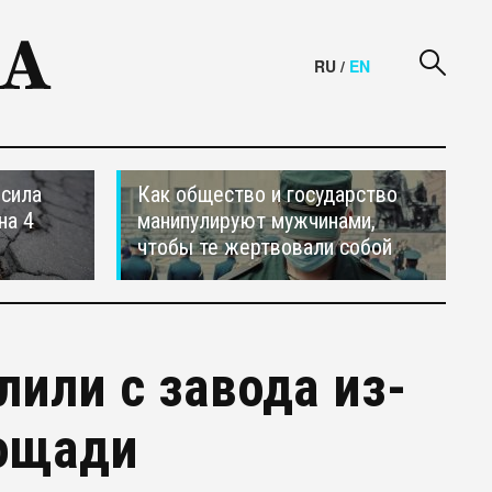
RU
/
EN
осила
Как общество и государство
на 4
манипулируют мужчинами,
чтобы те жертвовали собой
лили с завода из-
лощади