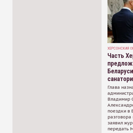
ХЕРСОНСКАЯ О
Часть Хе
предлож
Беларуси
санатор
Глава назн
администр
Владимир С
Александр
поездки в 
разговора 
заявил жур
передать М