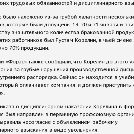
оих трудовых обязанностей и дисциплинарного взы
 было наложено из-за грубой халатности нескольк
в, которые были допущены 19, 20 и 21 января и при
тву значительного количества бракованной продук
этих работников был Рустам Корелин, в чьей смене
ано 70% продукции.
и «Форэс» также сообщили, что Корелин до этого у
кания за грубые нарушения производственной дисц
утреннего распорядка. Сейчас он находится в учеб
который оплачивает компания, и должен приступить 
я.
иказа о дисциплинарном наказании Корелина в фор
ия был направлен в первичную профсоюзную орган
выразила несогласие с объявлением рабочему
арного взыскания в виде увольнения.