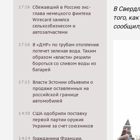
17:26
Сбежавший в Россию экс-
В Свердл
глава немецкого финтеха
того, ка
Wirecard занялся
сообщил,
сельхозбизнесом и
автозапчастями
17:16
В «ДНР» по трубам отопления
потечет зеленая вода. Таким
образом «власти» решили
бороться со сливом воды из
батарей
17:13
Власти Эстонии объявили о
продаже оставленных на
российской границе
автомобилей
14:30
США одобрили поставку
первой партии оружия
Украине за счет союзников
14:24
Гражданина Франции,