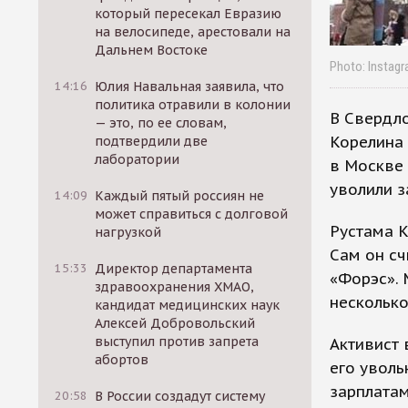
который пересекал Евразию
на велосипеде, арестовали на
Дальнем Востоке
Photo: Insta
14:16
Юлия Навальная заявила, что
политика отравили в колонии
В Свердло
— это, по ее словам,
Корелина 
подтвердили две
лаборатории
в Москве 
уволили з
14:09
Каждый пятый россиян не
может справиться с долговой
Рустама К
нагрузкой
Сам он сч
15:33
Директор департамента
«Форэс». 
здравоохранения ХМАО,
несколько
кандидат медицинских наук
Алексей Добровольский
выступил против запрета
Активист 
абортов
его уволь
зарплатам
20:58
В России создадут систему