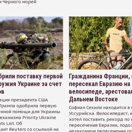
и Черного морей
рили поставку первой
Гражданина Франции,
ружия Украине за счет
пересекал Евразию на
ов
велосипеде, арестова
Дальнем Востоке
ация президента США
Трампа одобрила первую
Софиан Сехили находится в
енной помощи для Украины
Уссурийска. Велосипедист,
еханизма Priority Ukraine
хотел поставить рекорд по 
s List. Об
пересечения Евразии, подо
ает Reuters со ссылкой на
незаконном пересечении р