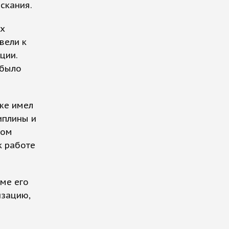
скания.
их
вели к
ции.
 было
же имел
иплины и
ном
к работе
ме его
изацию,