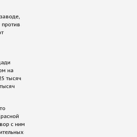
заводе,
 против
ют
щади
ом на
25 тысяч
 тысяч
то
Красной
вор с ним
жительных