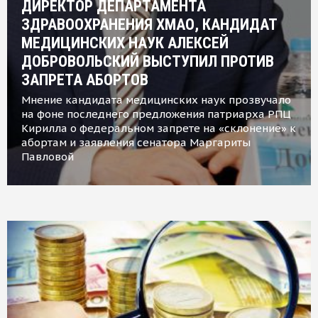
ДИРЕКТОР ДЕПАРТАМЕНТА
ЗДРАВООХРАНЕНИЯ ХМАО, КАНДИДАТ
МЕДИЦИНСКИХ НАУК АЛЕКСЕЙ
ДОБРОВОЛЬСКИЙ ВЫСТУПИЛ ПРОТИВ
ЗАПРЕТА АБОРТОВ
Мнение кандидата медицинских наук прозвучало
на фоне последнего предложения патриарха РПЦ
Кирилла о федеральном запрете на «склонение» к
абортам и заявления сенатора Маргариты
Павловой