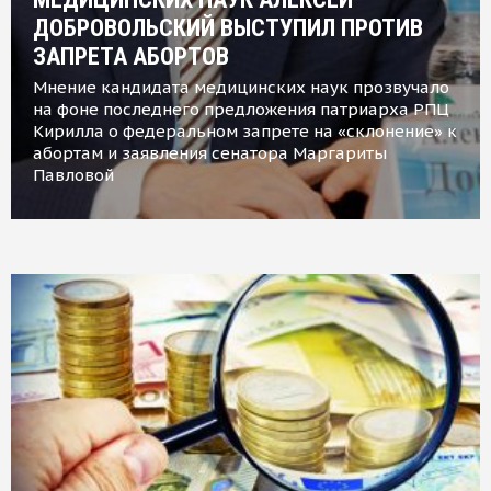
ДОБРОВОЛЬСКИЙ ВЫСТУПИЛ ПРОТИВ
ЗАПРЕТА АБОРТОВ
Мнение кандидата медицинских наук прозвучало
на фоне последнего предложения патриарха РПЦ
Кирилла о федеральном запрете на «склонение» к
абортам и заявления сенатора Маргариты
Павловой