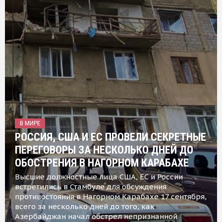
В МИРЕ
РОССИЯ, США И ЕС ПРОВЕЛИ СЕКРЕТНЫЕ
ПЕРЕГОВОРЫ ЗА НЕСКОЛЬКО ДНЕЙ ДО
ОБОСТРЕНИЯ В НАГОРНОМ КАРАБАХЕ
Высшие должностные лица США, ЕС и России
встретились в Стамбуле для обсуждения
противостояния в Нагорном Карабахе 17 сентября,
всего за несколько дней до того, как
Азербайджан начал обстрел непризнанной