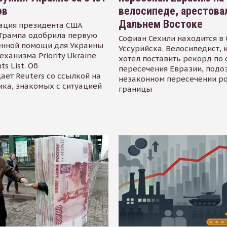
ов
велосипеде, арестова
Дальнем Востоке
ация президента США
Трампа одобрила первую
Софиан Сехили находится в
енной помощи для Украины
Уссурийска. Велосипедист,
еханизма Priority Ukraine
хотел поставить рекорд по 
s List. Об
пересечения Евразии, подо
ает Reuters со ссылкой на
незаконном пересечении р
ика, знакомых с ситуацией
границы