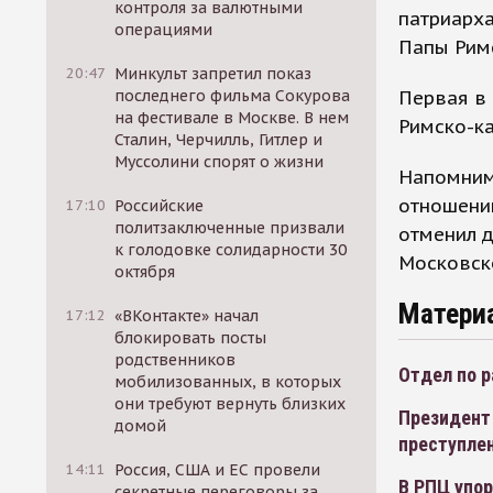
контроля за валютными
патриарха
операциями
Папы Римс
20:47
Минкульт запретил показ
Первая в 
последнего фильма Сокурова
на фестивале в Москве. В нем
Римско-ка
Сталин, Черчилль, Гитлер и
Муссолини спорят о жизни
Напомним
отношений
17:10
Российские
политзаключенные призвали
отменил д
к голодовке солидарности 30
Московск
октября
Матери
17:12
«ВКонтакте» начал
блокировать посты
родственников
Отдел по 
мобилизованных, в которых
они требуют вернуть близких
Президент
домой
преступле
14:11
Россия, США и ЕС провели
В РПЦ упор
секретные переговоры за