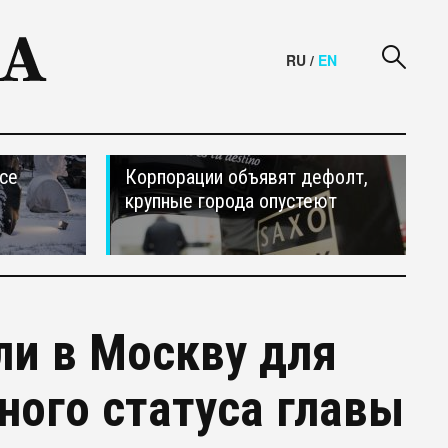
RU
/
EN
се
Корпорации объявят дефолт,
крупные города опустеют
ли в Москву для
ого статуса главы