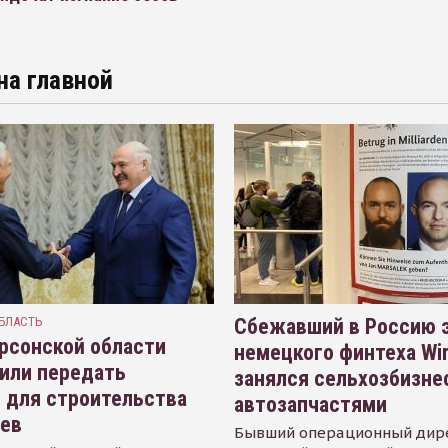
на главной
БЛАСТЬ
Сбежавший в Россию э
рсонской области
немецкого финтеха Wi
или передать
занялся сельхозбизне
 для строительства
автозапчастями
иев
Бывший операционный дир