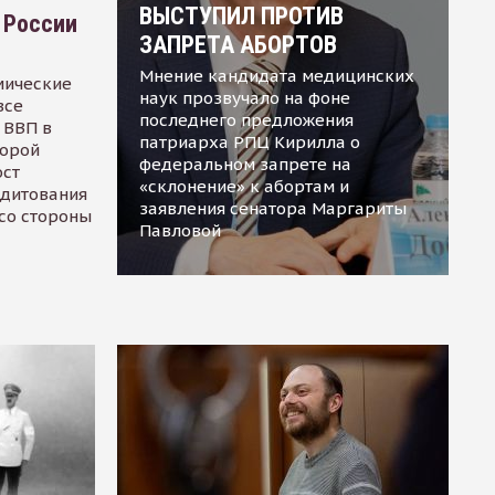
ВЫСТУПИЛ ПРОТИВ
 России
ЗАПРЕТА АБОРТОВ
Мнение кандидата медицинских
мические
наук прозвучало на фоне
все
последнего предложения
 ВВП в
патриарха РПЦ Кирилла о
торой
федеральном запрете на
ост
«склонение» к абортам и
едитования
заявления сенатора Маргариты
 со стороны
Павловой