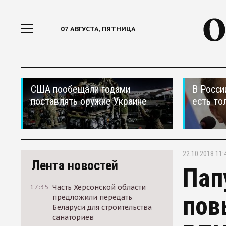
07 АВГУСТА, ПЯТНИЦА
США пообещали годами
В Росси
поставлять оружие Украине
есть то
22.10.2018 11:
Лента новостей
Пап
17:35
Часть Херсонской области
пов
предложили передать
Беларуси для строительства
санаториев