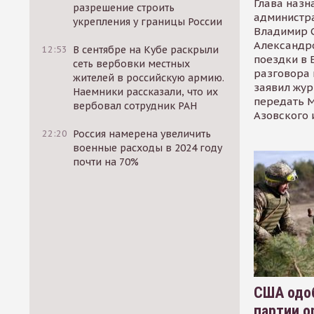
Глава назн
разрешение строить
администр
укрепления у границы России
Владимир С
Александр
12:53
В сентябре на Кубе раскрыли
поездки в 
сеть вербовки местных
разговора 
жителей в российскую армию.
заявил жур
Наемники рассказали, что их
передать М
вербовал сотрудник РАН
Азовского 
22:20
Россия намерена увеличить
военные расходы в 2024 году
почти на 70%
США одоб
партии о