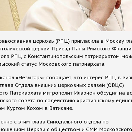
равославная церковь (РПЦ) пригласила в Москву гл
атолической церкви. Приезд Папы Римского Франци
кола РПЦ с Константинопольским патриархатом мо
высокий статус Московского патриархата.
канал «Незыгарь» сообщает, что интерес РПЦ в ви
 глава Отдела внешних церковных связей (ОВЦС)
го Патриархата митрополит Иларион обсудил на вс
пского совета по содействию христианскому единс
ом Куртом Кохом в Ватикане.
нно с этим глава Синодального отдела по
ношениям Церкви с обществом и СМИ Московског