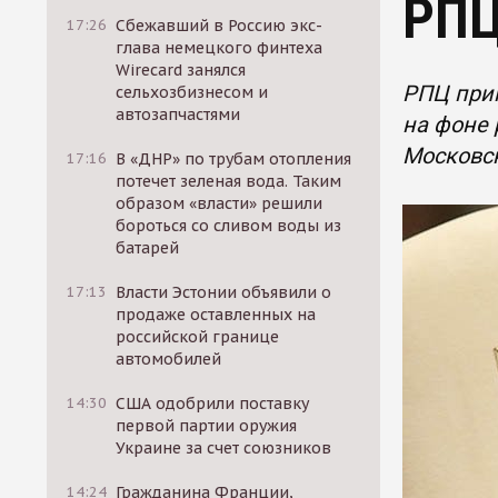
РП
17:26
Сбежавший в Россию экс-
глава немецкого финтеха
Wirecard занялся
РПЦ приг
сельхозбизнесом и
автозапчастями
на фоне 
Московск
17:16
В «ДНР» по трубам отопления
потечет зеленая вода. Таким
образом «власти» решили
бороться со сливом воды из
батарей
17:13
Власти Эстонии объявили о
продаже оставленных на
российской границе
автомобилей
14:30
США одобрили поставку
первой партии оружия
Украине за счет союзников
14:24
Гражданина Франции,