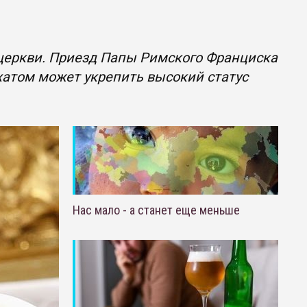
церкви. Приезд Папы Римского Франциска
атом может укрепить высокий статус
Нас мало - а станет еще меньше