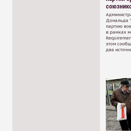
союзник
Администр
Дональда 
партию во
в рамках м
Requirement
этом сообщ
два источн