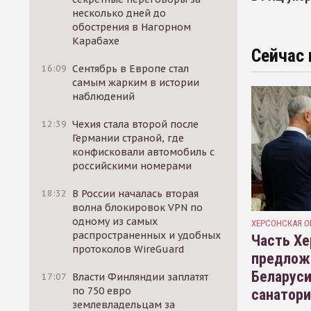
несколько дней до
обострения в Нагорном
Карабахе
Сейчас 
16:09
Сентябрь в Европе стал
самым жарким в истории
наблюдений
12:39
Чехия стала второй после
Германии страной, где
конфисковали автомобиль с
российскими номерами
18:32
В России началась вторая
волна блокировок VPN по
одному из самых
ХЕРСОНСКАЯ О
распространенных и удобных
Часть Хе
протоколов WireGuard
предлож
Беларуси
17:07
Власти Финляндии заплатят
по 750 евро
санатор
землевладельцам за