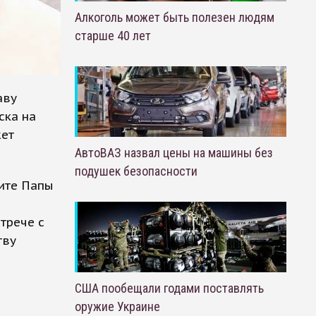
Алкоголь может быть полезен людям
старше 40 лет
аву
ска на
жет
АвтоВАЗ назвал цены на машины без
подушек безопасности
зите Папы
трече с
тву
США пообещали годами поставлять
оружие Украине
о