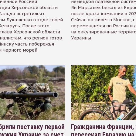
аченной Россией
немецкой платёжной систем
ации Херсонской области
Ян Марсалек бежал из Евр
альдо встретился с
после краха компании в 202
ом Лукашенко в ходе своей
Сейчас он живёт в Москве, 
Беларусь. После этого
перемещается по России и 
глава Херсонской области
на оккупированные террит
налистам, что регион готов
Украины
инску часть побережья
и Черного морей
рили поставку первой
Гражданина Франции,
ружия Украине за счет
пересекал Евразию на