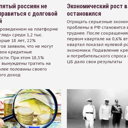
пятый россиян не
Экономический рост в
равиться с долговой
остановился
й
Отрицать серьезные эконо
проблемы в РФ становится 
проведенном на платформе
труднее. После сокращения
гляд» среди 1,2 тыс.
первом квартале на 0,6% в
арше 18 лет, 22%
квартал показал нулевой р
ов заявили, что не могут
экономики. Подавление кр
свои кредитные
и потребительского спроса
сти. При этом 18,5%
ЦБ дало свои результаты
 вынуждены тратить на
олее половины своего
ого доход