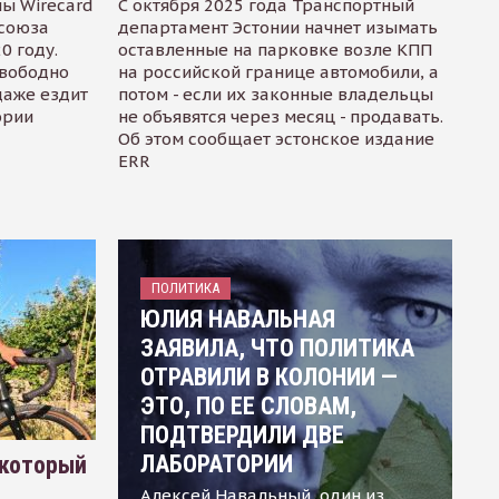
ы Wirecard
С октября 2025 года Транспортный
осоюза
департамент Эстонии начнет изымать
0 году.
оставленные на парковке возле КПП
свободно
на российской границе автомобили, а
даже ездит
потом - если их законные владельцы
ории
не объявятся через месяц - продавать.
Об этом сообщает эстонское издание
ERR
ПОЛИТИКА
ЮЛИЯ НАВАЛЬНАЯ
ЗАЯВИЛА, ЧТО ПОЛИТИКА
ОТРАВИЛИ В КОЛОНИИ —
ЭТО, ПО ЕЕ СЛОВАМ,
ПОДТВЕРДИЛИ ДВЕ
ЛАБОРАТОРИИ
 который
Алексей Навальный, один из