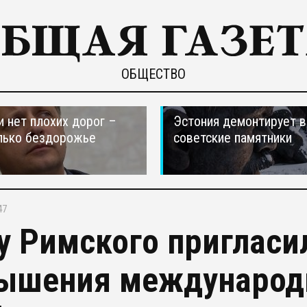
ОБЩЕСТВО
и нет плохих дорог –
Эстония демонтирует в
лько бездорожье
советские памятники
47
у Римского пригласи
ышения международн