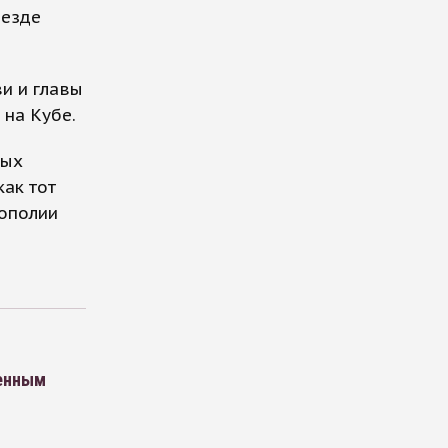
иезде
и и главы
 на Кубе.
ных
как тот
рополии
оенным