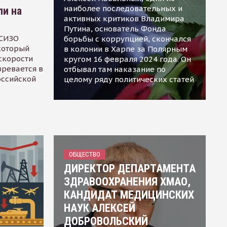
наиболее последовательных и
ли на
активных критиков Владимира
Путина, основатель Фонда
 СИЗО
борьбы с коррупцией, скончался
 который
в колонии в Харпе за Полярным
скорости
кругом 16 февраля 2024 года. Он
зревается в
отбывал там наказание по
оссийской
целому ряду политических статей
ОБЩЕСТВО
ДИРЕКТОР ДЕПАРТАМЕНТА
ЗДРАВООХРАНЕНИЯ ХМАО,
КАНДИДАТ МЕДИЦИНСКИХ
НАУК АЛЕКСЕЙ
ДОБРОВОЛЬСКИЙ