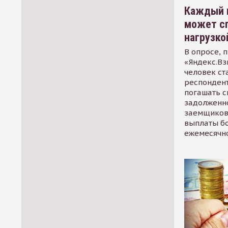
Каждый 
может сп
нагрузко
В опросе, 
«Яндекс.Вз
человек ст
респондент
погашать 
задолженно
заемщиков
выплаты б
ежемесячн