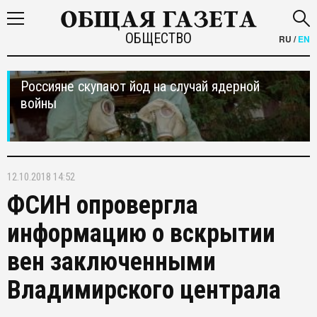
ОБЩЕСТВО
RU
/
EN
Россияне скупают йод на случай ядерной
войны
12.10.2018 14:52
ФСИН опровергла
информацию о вскрытии
вен заключенными
Владимирского централа