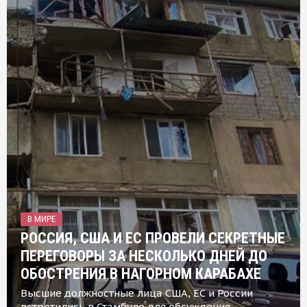
В МИРЕ
РОССИЯ, США И ЕС ПРОВЕЛИ СЕКРЕТНЫЕ
ПЕРЕГОВОРЫ ЗА НЕСКОЛЬКО ДНЕЙ ДО
ОБОСТРЕНИЯ В НАГОРНОМ КАРАБАХЕ
Высшие должностные лица США, ЕС и России
встретились в Стамбуле для обсуждения